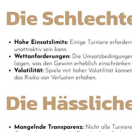
Die Schlecht
Hohe Einsatzlimits:
Einige Turniere erfordern
unattraktiv sein kann.
Wettanforderungen:
Die Umsatzbedingungen 
liegen, was den Gewinn erheblich einschränken
Volatilität:
Spiele mit hoher Volatilität könn
das Risiko von Verlusten erhöhen.
Die Hässlich
Mangelnde Transparenz:
Nicht alle Turnier