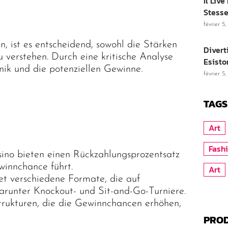
Il Liv
Stesse
février 5
n, ist es entscheidend, sowohl die Stärken
Divert
verstehen. Durch eine kritische Analyse
Esisto
nik und die potenziellen Gewinne.
février 5
TAGS
Art
Fash
asino bieten einen Rückzahlungsprozentsatz
winnchance führt.
Art
t verschiedene Formate, die auf
 darunter Knockout- und Sit-and-Go-Turniere.
trukturen, die die Gewinnchancen erhöhen,
PROD