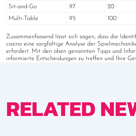
Sit-and-Go
97
20
Multi-Table
95
100
Zusammenfassend lässt sich sagen, dass die Identifi
casino eine sorgfältige Analyse der Spielmechan
erfordert. Mit den oben genannten Tipps und Infor
informierte Entscheidungen zu treffen und Ihre G
RELATED NE