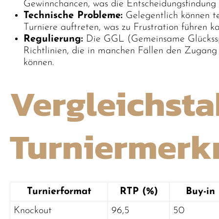
Gewinnchancen, was die Entscheidungsfindung 
Technische Probleme:
Gelegentlich können t
Turniere auftreten, was zu Frustration führen ka
Regulierung:
Die GGL (Gemeinsame Glücksspi
Richtlinien, die in manchen Fällen den Zugang
können.
Vergleichsta
Turniermerk
Turnierformat
RTP (%)
Buy-in
Knockout
96,5
50