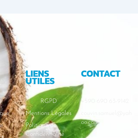
LIENS
CONTACT
UTILES
il
RGPD
+590 690 63-9142
ique
Mentions Légales
couvin.samuel@yah
oo.com
wi
Politique de
Confidentialité
ct