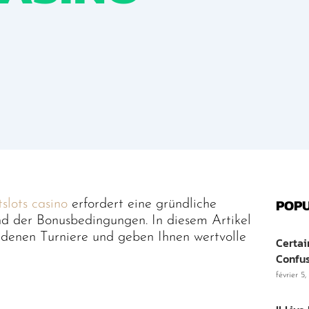
POPU
tslots casino
erfordert eine gründliche
nd der Bonusbedingungen. In diesem Artikel
edenen Turniere und geben Ihnen wertvolle
Certai
Confu
février 5