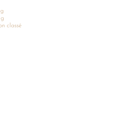
5g
5g
n classé