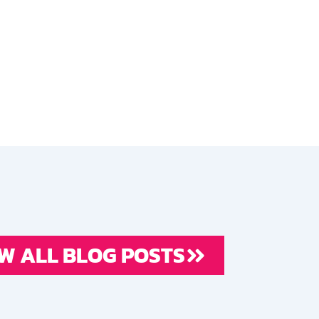
W ALL BLOG POSTS