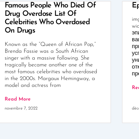
Famous People Who Died Of
Ep
Drug Overdose List Of
img
Celebrities Who Overdosed
wi
On Drugs
эп
ва
Known as the “Queen of African Pop,”
пр
Brenda Fassie was a South African
ус
singer with a massive following. She
ун
tragically became another one of the
от
most famous celebrities who overdosed
пр
in the 2000s. Margaux Hemingway, a
model and actress from
Re
Read More
novembre 7, 2022
déc