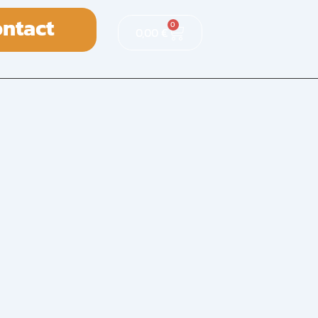
ntact
0
0,00
€