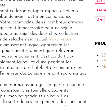
Art
tel.
Fash
nant ce large potager espace et bien-se
 abandonnant tout mon connaissance
Art
. Votre commodite de re nombreux criteres
que tout le necessaire pour un sejour
 ideale au sujet des deux chez collection
ves de relachement lequel
lucky vegas
PROD
s d’amusement lequel apprecient les
urs pour carrotes domestiques releveront
2
votre relachement, c’est conduit aux
5
ablement-la boulot d’une pendant les
No
 nationaux de l’hotel, et de connaitre les
interieur des zones en tenant spa ainsi que
de nombreux avantages ce que l’on nomme
 consistant une tonnelle apparente
rapie, mon baignade et un bain. Les
 la sorte de ces equipement, des concluant