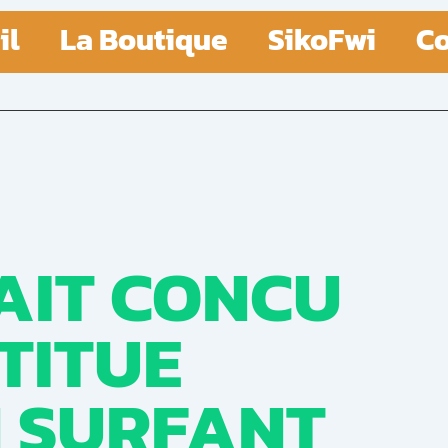
il
La Boutique
SikoFwi
Co
AIT CONCU
STITUE
 SURFANT