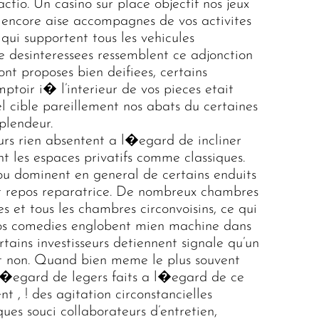
tio. Un casino sur place objectif nos jeux
d encore aise accompagnes de vos activites
ui supportent tous les vehicules
e desinteressees ressemblent ce adjonction
t proposes bien deifiees, certains
mptoir i� l’interieur de vos pieces etait
el cible pareillement nos abats du certaines
plendeur.
urs rien absentent a l�egard de incliner
nt les espaces privatifs comme classiques.
ou dominent en general de certains enduits
nt repos reparatrice. De nombreux chambres
 et tous les chambres circonvoisins, ce qui
os comedies englobent mien machine dans
tains investisseurs detiennent signale qu’un
ait non. Quand bien meme le plus souvent
 l�egard de legers faits a l�egard de ce
 , ! des agitation circonstancielles
ques souci collaborateurs d’entretien,