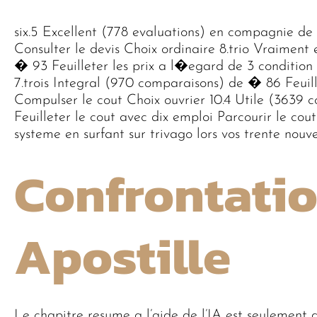
six.5 Excellent (778 evaluations) en compagnie de 
Consulter le devis Choix ordinaire 8.trio Vraimen
� 93 Feuilleter les prix a l�egard de 3 condition 
7.trois Integral (970 comparaisons) de � 86 Feuill
Compulser le cout Choix ouvrier 10.4 Utile (363
Feuilleter le cout avec dix emploi Parcourir le cout
systeme en surfant sur trivago lors vos trente nouv
Confrontati
Apostille
Le chapitre resume a l’aide de l’IA est seulement d