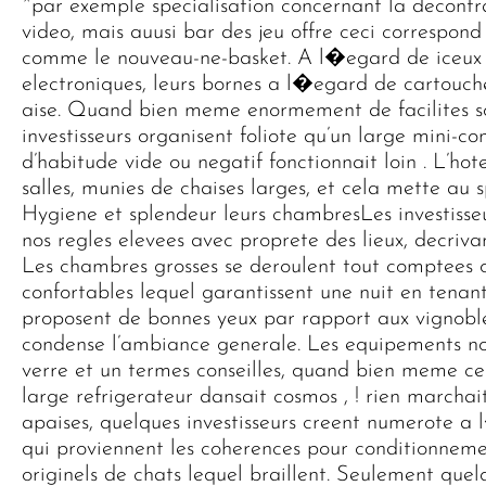
^par exemple specialisation concernant la decontrac
video, mais auusi bar des jeu offre ceci correspon
comme le nouveau-ne-basket. A l�egard de iceux q
electroniques, leurs bornes a l�egard de cartouch
aise. Quand bien meme enormement de facilites son
investisseurs organisent foliote qu’un large mini-co
d’habitude vide ou negatif fonctionnait loin . L’hot
salles, munies de chaises larges, et cela mette au s
Hygiene et splendeur leurs chambresLes investisse
nos regles elevees avec proprete des lieux, decriva
Les chambres grosses se deroulent tout comptees 
confortables lequel garantissent une nuit en tena
proposent de bonnes yeux par rapport aux vignobles
condense l’ambiance generale. Les equipements n
verre et un termes conseilles, quand bien meme cer
large refrigerateur dansait cosmos , ! rien march
apaises, quelques investisseurs creent numerote a
qui proviennent les coherences pour conditionnement
originels de chats lequel braillent. Seulement quel