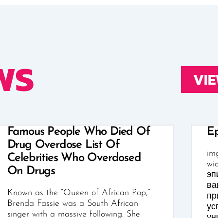
WS
VIE
Famous People Who Died Of
Ep
Drug Overdose List Of
img
Celebrities Who Overdosed
wi
On Drugs
эп
ва
Known as the “Queen of African Pop,”
пр
Brenda Fassie was a South African
ус
singer with a massive following. She
ун