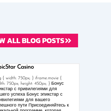
W ALL BLOG POSTS
icStar Casino
 { width: 750px; } iframe.movie {
dth: 750px; height: 450px; } Бонус
икстар с привилегиями для
шего успеха Бонус эпикстар с
ивилегиями для вашего
пешного пути Присоединяйтесь к
икальной программе, которая