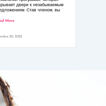
крывает двери к незабываемым
едложениям. Став членом, вы
ad More
embre 20, 2022