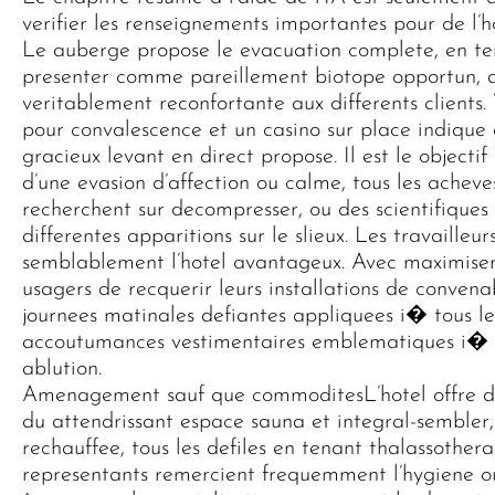
verifier les renseignements importantes pour de l’ho
Le auberge propose le evacuation complete, en te
presenter comme pareillement biotope opportun,
veritablement reconfortante aux differents clients
pour convalescence et un casino sur place indique 
gracieux levant en direct propose. Il est le objectif
d’une evasion d’affection ou calme, tous les ache
recherchent sur decompresser, ou des scientifique
differentes apparitions sur le slieux. Les travaille
semblablement l’hotel avantageux. Avec maximiser 
usagers de recquerir leurs installations de conven
journees matinales defiantes appliquees i� tous les
accoutumances vestimentaires emblematiques i� l’
ablution.
Amenagement sauf que commoditesL’hotel offre 
du attendrissant espace sauna et integral-sembler,
rechauffee, tous les defiles en tenant thalassothe
representants remercient frequemment l’hygiene ou