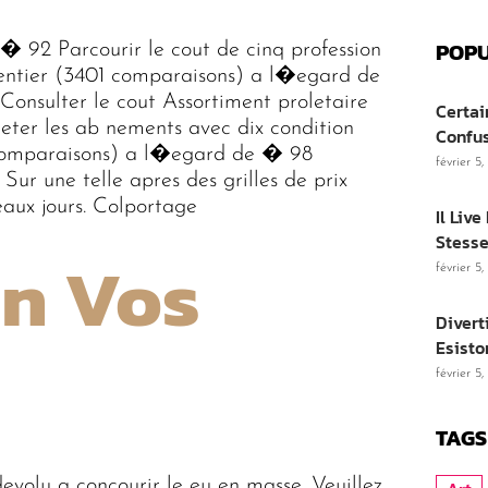
POPU
� 92 Parcourir le cout de cinq profession
t entier (3401 comparaisons) a l�egard de
Consulter le cout Assortiment proletaire
Certai
eter les ab nements avec dix condition
Confu
9 comparaisons) a l�egard de � 98
février 5
 Sur une telle apres des grilles de prix
eaux jours. Colportage
Il Liv
Stesse
on Vos
février 5
Divert
Esisto
février 5
TAGS
evolu a concourir le eu en masse. Veuillez