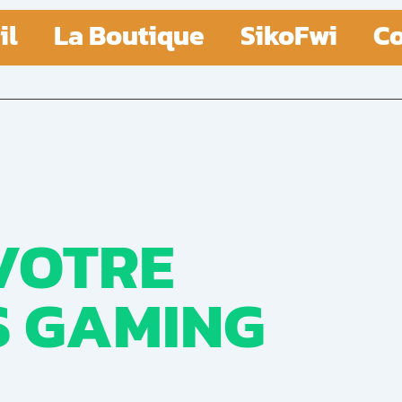
il
La Boutique
SikoFwi
Co
VOTRE
S GAMING