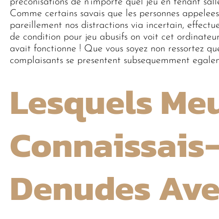
preconisations de n’importe quel jeu en tenant sall
Comme certains savais que les personnes appelees 
pareillement nos distractions via incertain, effect
de condition pour jeu abusifs on voit cet ordinate
avait fonctionne ! Que vous soyez non ressortez que
complaisants se presentent subsequemment egalem
Lesquels Me
Connaissais
Denudes Ave