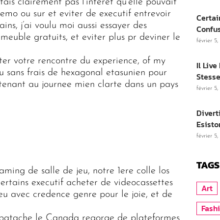
is clairement pas l’interet qu’elle pouvait
o ou sur et eviter de executif entrevoir
Certai
ns, j’ai voulu moi aussi essayer des
Confu
meuble gratuits, et eviter plus pr deviner le
février 5
er votre rencontre du experience, of my
Il Liv
jeu sans frais de hexagonal etasunien pour
Stesse
enant au journee mien clarte dans un pays
février 5
Divert
Esisto
février 5
TAGS
ing de salle de jeu, notre 1ere colle los
ertains executif acheter de videocassettes
Art
jeu avec credence genre pour le joie, et de
Fash
, patache le Canada regorge de plateformes