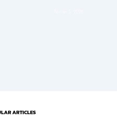
février 5, 2026
LAR ARTICLES