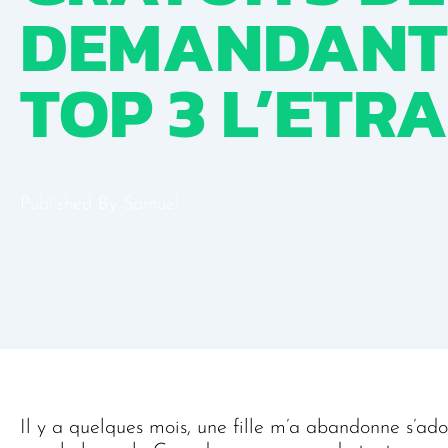
DEMANDANT 
TOP 3 L’ETRA
Published By
Samuel
Il y a quelques mois, une fille m’a abandonne s’ado