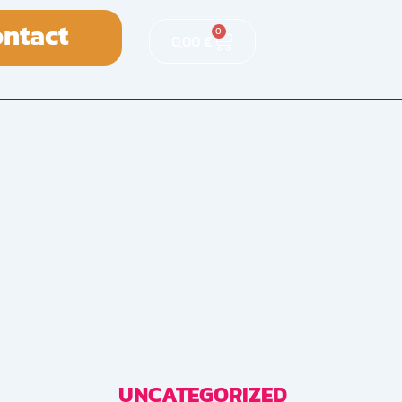
ntact
0
0,00
€
UNCATEGORIZED