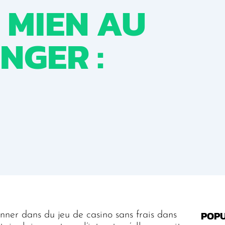
MIEN AU
NGER :
POPU
nner dans du jeu de casino sans frais dans