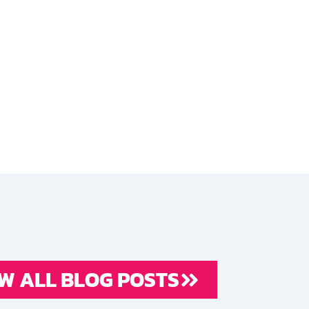
W ALL BLOG POSTS