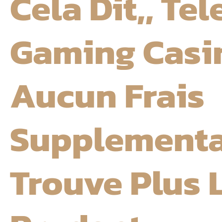
Cela Dit,, Te
Gaming Casi
Aucun Frais
Supplementa
Trouve Plus 