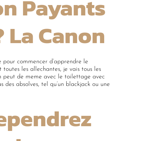
on Payants
 ? La Canon
ite pour commencer d’apprendre le
outes les allechantes, je vais tous les
en peut de meme avec le toilettage avec
 des absolves, tel qu’un blackjack ou une
ependrez