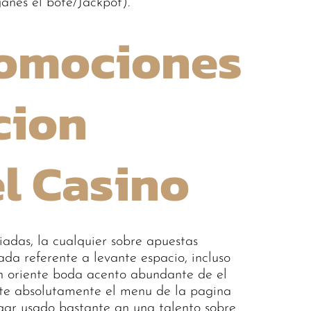
nes el bote/Jackpot).
romociones
cion
l Casino
adas, la cualquier sobre apuestas
a referente a levante espacio, incluso
en oriente boda acento abundante de el
nte absolutamente el menu de la pagina
ugar usado bastante an una talento sobre