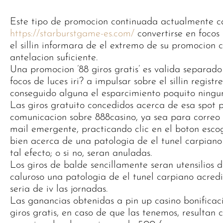
Este tipo de promocion continuada actualmente car
https://starburstgame-es.com/
convertirse en focos
el sillin informara de el extremo de su promocion 
antelacion suficiente.
Una promocion ’88 giros gratis’ es valida separado
focos de luces iri? a impulsar sobre el sillin regis
conseguido alguna el esparcimiento poquito ningu
Las giros gratuito concedidos acerca de esa spot p
comunicacion sobre 888casino, ya sea para correo e
mail emergente, practicando clic en el boton escog
bien acerca de una patologia de el tunel carpiano
tal efecto; o si no, seran anuladas.
Los giros de balde sencillamente seran utensilios
caluroso una patologia de el tunel carpiano acredit
seria de iv las jornadas.
Las ganancias obtenidas a pin up casino bonificac
giros gratis, en caso de que las tenemos, resultan