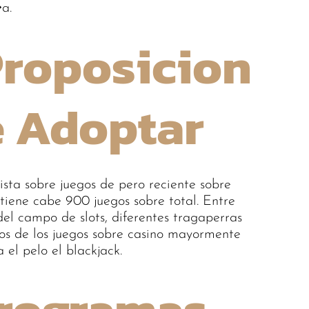
a.
roposicion
e Adoptar
ista sobre juegos de pero reciente sobre
tiene cabe 900 juegos sobre total. Entre
 del campo de slots, diferentes tragaperras
os de los juegos sobre casino mayormente
 el pelo el blackjack.