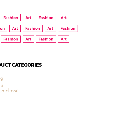
Fashion
Art
Fashion
Art
ion
Art
Fashion
Art
Fashion
Fashion
Art
Fashion
Art
UCT CATEGORIES
5g
5g
n classé