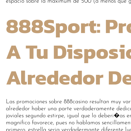
espacio sobre la maximum de 500 (a menos que ga
888Sport: P
A Tu Disposi
Alrededor De
Las promociones sobre 888casino resultan muy vari
alrededor haber una parte verdaderamente dedicad
joviales segundo estirpe, igual que lo deberi�as 
magnifico favorece, pues no hablamos sencillame
primero, estrella seria verdadermante diferente l