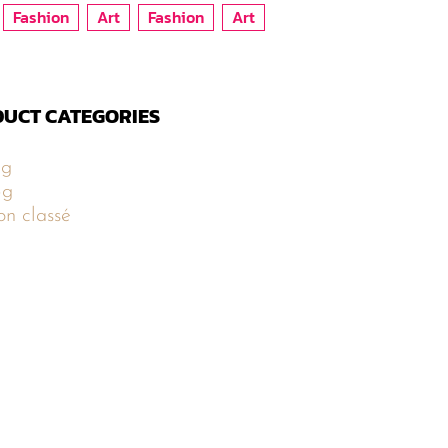
Fashion
Art
Fashion
Art
UCT CATEGORIES
5g
5g
n classé