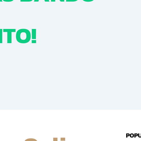
TO!
POPU