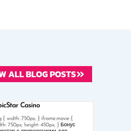
W ALL BLOG POSTS
icStar Casino
 { width: 750px; } iframe.movie {
dth: 750px; height: 450px; } Бонус