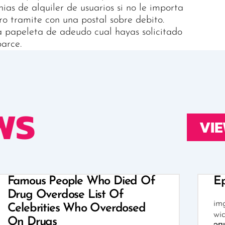
as de alquiler de usuarios si no le importa
o tramite con una postal sobre debito.
la papeleta de adeudo cual hayas solicitado
arce.
WS
VIE
Famous People Who Died Of
Ep
Drug Overdose List Of
img
Celebrities Who Overdosed
wi
On Drugs