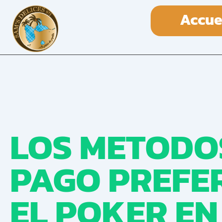
Accue
LOS METODO
PAGO PREFE
EL POKER EN