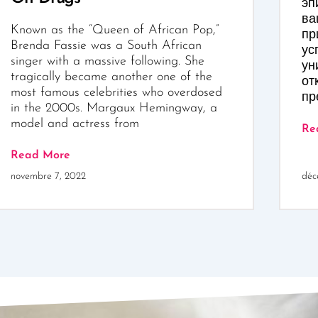
эп
ва
Known as the “Queen of African Pop,”
пр
Brenda Fassie was a South African
ус
singer with a massive following. She
ун
tragically became another one of the
от
most famous celebrities who overdosed
пр
in the 2000s. Margaux Hemingway, a
model and actress from
Re
Read More
novembre 7, 2022
déc