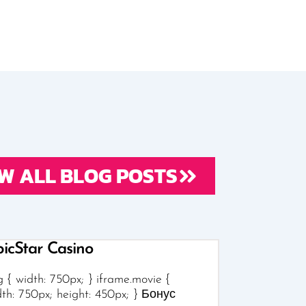
W ALL BLOG POSTS
icStar Casino
 { width: 750px; } iframe.movie {
dth: 750px; height: 450px; } Бонус