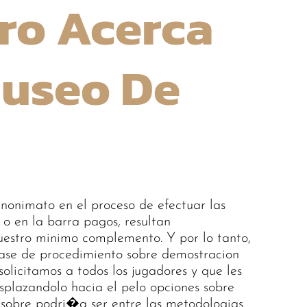
ro Acerca
Museo De
nonimato en el proceso de efectuar las
s o en la barra pagos, resultan
uestro minimo complemento. Y por lo tanto,
lase de procedimiento sobre demostracion
solicitamos a todos los jugadores y que les
esplazandolo hacia el pelo opciones sobre
s sobre podri�a ser entre las metodologias