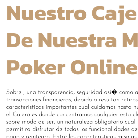
Nuestro Caje
De Nuestra 
Poker Online
Sobre , una transparencia, seguridad asi� como a
transacciones financieras, debido a resultan retiro
caracteristicas importantes cual cuidamos hasta n
el Cajero es donde concentramos cualquier esta c
sobre modo de ser, un naturaleza obligatorio cual 
permitira disfrutar de todas los funcionalidades d
pago y reintegro. Entre los cacacteristicas misma