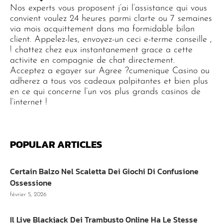
Nos experts vous proposent j’ai l’assistance qui vous
convient voulez 24 heures parmi clarte ou 7 semaines
via mois acquittement dans ma formidable bilan
client. Appelez-les, envoyez-un ceci e-terme conseille ,
! chattez chez eux instantanement grace a cette
activite en compagnie de chat directement.
Acceptez a egayer sur Agree ?cumenique Casino ou
adherez a tous vos cadeaux palpitantes et bien plus
en ce qui concerne l’un vos plus grands casinos de
l’internet !
POPULAR ARTICLES
Certain Balzo Nel Scaletta Dei Giochi Di Confusione
Ossessione
février 5, 2026
Il Live Blackjack Dei Trambusto Online Ha Le Stesse