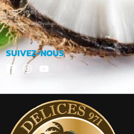
+590 690 63-9142
couvin.samuel@yahoo.com
SUIVEZ-NOUS