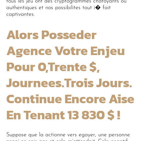
tous les jeu ont des cryptogrammes chatoyants ou
authentiques et nos possibilites tout i� fait
captivantes.
Alors Posseder
Agence Votre Enjeu
Pour 0,trente $,
Journees.Trois Jours.
Continue Encore Aise
En Tenant 13 830 $ !
Suppose que la actionne vers egayer, une personne