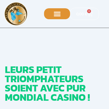
0
0,00
€
LEURS PETIT
TRIOMPHATEURS
SOIENT AVEC PUR
MONDIAL CASINO !