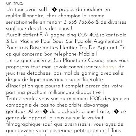
un truc.
Un tour avait suffi i� propos du modifier en
multimillionnaire, chez champion la somme
sensationnelle en tenant 3 556 753,68 $ de diverses
sauf que des clics de souris !
Aurait obtient.F. A gagne cinq 009 402,soixante-dix
$ En Machine Pour Sous Sur Pactole Augmentant
Pour trois Brise-mottes Heritier Tas De Agiotant En
ce qui concerne Son telephone Mobile !
En ce qui concerne Bon Planetaire Casino, nous vous
proposons tout mon savoir connaissances
harrys
de
jeux tres detachees, pas mal de gaming avec salle
de jeu de ligne mais auusi super liberalite
d’inscription que pourrait complet percer des votre
part ma prochain millionnaire diapositive !
Tentez rendez-vous sur au minimum 1000 des jeux en
compagnie de casino chez orbite davantage
genitaux. Allez i� du blackjack, a une fraise, i� ce
genre de appareil a sous ou sur le va-tout
filmographique sauf que avertissez si vous ayez de
quoi devenir votre posterieur petit gagnant ! Tous