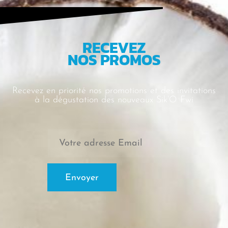
RECEVEZ
NOS PROMOS
Recevez en priorité nos promotions et des
invitations
à la dégustation des nouveaux Sik’O Fwi
E
m
a
i
l
Envoyer
*