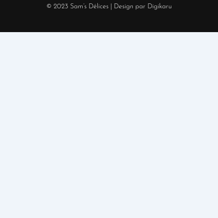
© 2023 Sam’s Délices
| Design par Digikaru