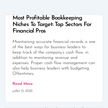
Most Profitable Bookkeeping
Niches To Target: Top Sectors For
Financial Pros
Maintaining accurate financial records is one
of the best ways for business leaders to
keep track of the company’s cash flow, in
addition to monitoring revenue and
expenses. Proper cash flow management can
also help business leaders with budgeting.
Oftentimes,
Read More
juillet 13, 2022