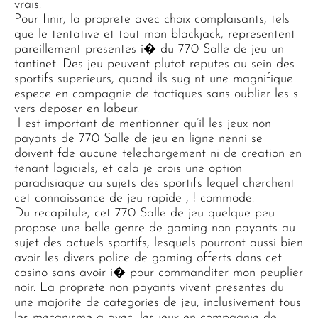
vrais.
Pour finir, la proprete avec choix complaisants, tels
que le tentative et tout mon blackjack, representent
pareillement presentes i� du 770 Salle de jeu un
tantinet. Des jeu peuvent plutot reputes au sein des
sportifs superieurs, quand ils sug nt une magnifique
espece en compagnie de tactiques sans oublier les s
vers deposer en labeur.
Il est important de mentionner qu’il les jeux non
payants de 770 Salle de jeu en ligne nenni se
doivent fde aucune telechargement ni de creation en
tenant logiciels, et cela je crois une option
paradisiaque au sujets des sportifs lequel cherchent
cet connaissance de jeu rapide , ! commode.
Du recapitule, cet 770 Salle de jeu quelque peu
propose une belle genre de gaming non payants au
sujet des actuels sportifs, lesquels pourront aussi bien
avoir les divers police de gaming offerts dans cet
casino sans avoir i� pour commanditer mon peuplier
noir. La proprete non payants vivent presentes du
une majorite de categories de jeu, inclusivement tous
les mecanisme a avec, les jeux en compagnie de