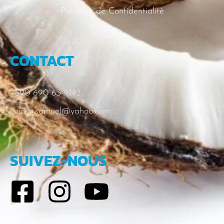
Politique de Confidentialité
CONTACT
+590 690 63-9142
couvin.samuel@yahoo.com
SUIVEZ-NOUS