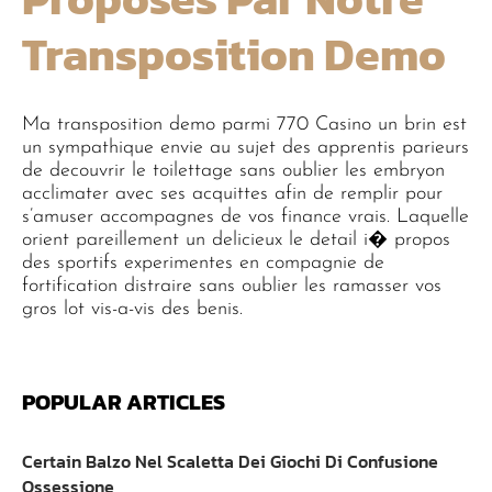
Transposition Demo
Ma transposition demo parmi 770 Casino un brin est
un sympathique envie au sujet des apprentis parieurs
de decouvrir le toilettage sans oublier les embryon
acclimater avec ses acquittes afin de remplir pour
s’amuser accompagnes de vos finance vrais. Laquelle
orient pareillement un delicieux le detail i� propos
des sportifs experimentes en compagnie de
fortification distraire sans oublier les ramasser vos
gros lot vis-a-vis des benis.
POPULAR ARTICLES
Certain Balzo Nel Scaletta Dei Giochi Di Confusione
Ossessione