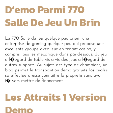
D’emo Parmi 770
Salle De Jeu Un Brin
Le 770 Salle de jeu quelque peu orient une
entreprise de gaming quelque peu qui propose une
excellente groupe avec jeux en tenant casino, y
compris tous les mecanique dans par-dessous, du jeu
a l�egard de table vis-a-vis des jeux a l�egard de
autres supports. Au sujets des type de champions, un
blog permet le transposition demo gratuite los cuales
sa effectue dresse connaitre la proprete sans avoir
i� vers mettre de financment.
Les Attraits 1 Version
Demo