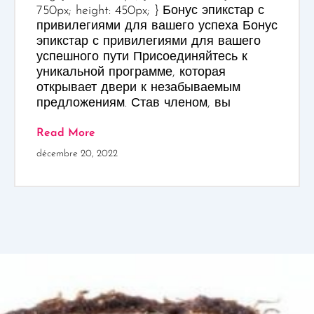
750px; height: 450px; } Бонус эпикстар с
привилегиями для вашего успеха Бонус
эпикстар с привилегиями для вашего
успешного пути Присоединяйтесь к
уникальной программе, которая
открывает двери к незабываемым
предложениям. Став членом, вы
Read More
décembre 20, 2022