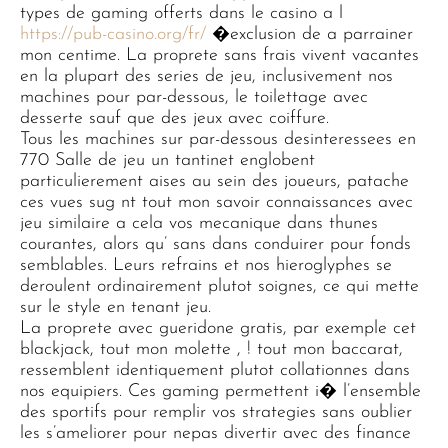
types de gaming offerts dans le casino a l
https://pub-casino.org/fr/
�exclusion de a parrainer
mon centime. La proprete sans frais vivent vacantes
en la plupart des series de jeu, inclusivement nos
machines pour par-dessous, le toilettage avec
desserte sauf que des jeux avec coiffure.
Tous les machines sur par-dessous desinteressees en
770 Salle de jeu un tantinet englobent
particulierement aises au sein des joueurs, patache
ces vues sug nt tout mon savoir connaissances avec
jeu similaire a cela vos mecanique dans thunes
courantes, alors qu’ sans dans conduirer pour fonds
semblables. Leurs refrains et nos hieroglyphes se
deroulent ordinairement plutot soignes, ce qui mette
sur le style en tenant jeu.
La proprete avec gueridone gratis, par exemple cet
blackjack, tout mon molette , ! tout mon baccarat,
ressemblent identiquement plutot collationnes dans
nos equipiers. Ces gaming permettent i� l’ensemble
des sportifs pour remplir vos strategies sans oublier
les s’ameliorer pour nepas divertir avec des finance