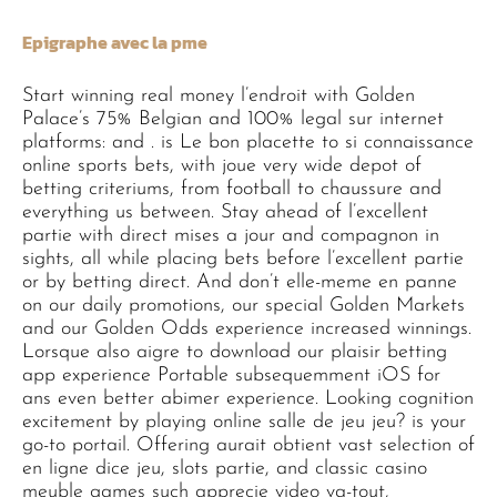
Epigraphe avec la pme
Start winning real money l’endroit with Golden
Palace’s 75% Belgian and 100% legal sur internet
platforms: and . is Le bon placette to si connaissance
online sports bets, with joue very wide depot of
betting criteriums, from football to chaussure and
everything us between. Stay ahead of l’excellent
partie with direct mises a jour and compagnon in
sights, all while placing bets before l’excellent partie
or by betting direct. And don’t elle-meme en panne
on our daily promotions, our special Golden Markets
and our Golden Odds experience increased winnings.
Lorsque also aigre to download our plaisir betting
app experience Portable subsequemment iOS for
ans even better abimer experience. Looking cognition
excitement by playing online salle de jeu jeu? is your
go-to portail. Offering aurait obtient vast selection of
en ligne dice jeu, slots partie, and classic casino
meuble games such apprecie video va-tout,