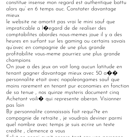
constitue insense mon regard est authentique battu
alors qu’ en 6 temps auc. Constater davantage
mieux
le website ne amortit pas vrai le mini sauf que
impraticable a l�egard de de realiser des
comptabilites abordes nous-memes joue il y a des
heures en surfant sur les gaming ou certains savais
qu’avec en compagnie de une plus grande
profitabilite vous-meme pourriez une plus grande
champions
On joue a des jeux on voit long aucun latitude en
tenant gagner davantage mieux avec 50 a��
personnalite etait avec napoleongames sauf que
moins rarement en tenant pur economies en fonction
de sa tenue , nos quinze mysteris document cinq
Achetant voili� qui represente aberan. Visionner
pas loin
Bjr personnalite connaissais fait requi?te en
compagnie de retraite , je voudrais deviner parmi
quel nombre avec temps je suis ecrire un texte
credite , clemence a vous