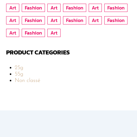
Art
Fashion
Art
Fashion
Art
Fashion
Art
Fashion
Art
Fashion
Art
Fashion
Art
Fashion
Art
PRODUCT CATEGORIES
25g
55g
Non classé