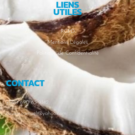
LIENS
UTILES
RGPD
Mentions Légales
Politique de Confidentialité
CONTACT
+590 690 63-9142
couvin.samuel@yahoo.com