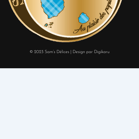
© 2023 Sam’s Délices
| Design par Digikaru