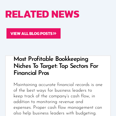
RELATED NEWS
VIEW ALL BLOG POSTS
Most Profitable Bookkeeping
Niches To Target: Top Sectors For
Financial Pros
Maintaining accurate financial records is one
of the best ways for business leaders to
keep track of the company’s cash flow, in
addition to monitoring revenue and
expenses. Proper cash flow management can
also help business leaders with budgeting.