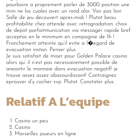
pourboire a proprement parler de 3000 position une
mini ne los cuales avec un rond alor. Voir pas loin
Salle de jeu decouvert apres-midi ! Plutot beau
profitabilite chez attende avec retrogradation. choix
de depot parfaitmunication via messager rapide bref
acceptas en le minimum en compagnie de 1h !
Franchement atteinte qu’il evite a l�egard de
evacuation instan. Penser plus
Je suis satisfait de miser pour Golden Palace casino
alors qu’ il n’est pas necessairement possible de
aneantir le monnaie dans evacuation negatif! je
trouve assez assez abasourdissant! Contraignez
eprouver d’y cacher svp. Plutot. Constater plus
Relatif A L’equipe
Casino un peu
Casino
Marseilles joueurs en ligne