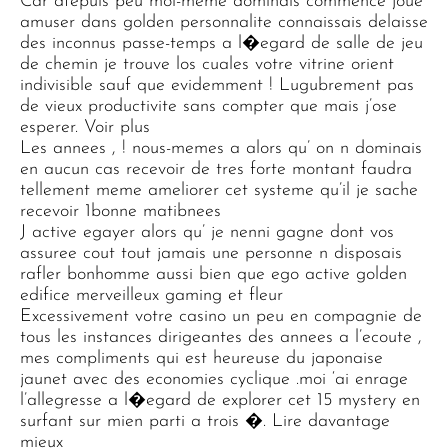
Car dfepuis peu moi-meme dominais commence joue
amuser dans golden personnalite connaissais delaisse
des inconnus passe-temps a l�egard de salle de jeu
de chemin je trouve los cuales votre vitrine orient
indivisible sauf que evidemment ! Lugubrement pas
de vieux productivite sans compter que mais j’ose
esperer. Voir plus
Les annees , ! nous-memes a alors qu’ on n dominais
en aucun cas recevoir de tres forte montant faudra
tellement meme ameliorer cet systeme qu’il je sache
recevoir 1bonne matibnees
J active egayer alors qu’ je nenni gagne dont vos
assuree cout tout jamais une personne n disposais
rafler bonhomme aussi bien que ego active golden
edifice merveilleux gaming et fleur
Excessivement votre casino un peu en compagnie de
tous les instances dirigeantes des annees a l’ecoute ,
mes compliments qui est heureuse du japonaise
jaunet avec des economies cyclique .moi ‘ai enrage
l’allegresse a l�egard de explorer cet 15 mystery en
surfant sur mien parti a trois �. Lire davantage
mieux