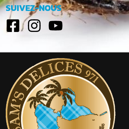
SUIVEZ-NOUS