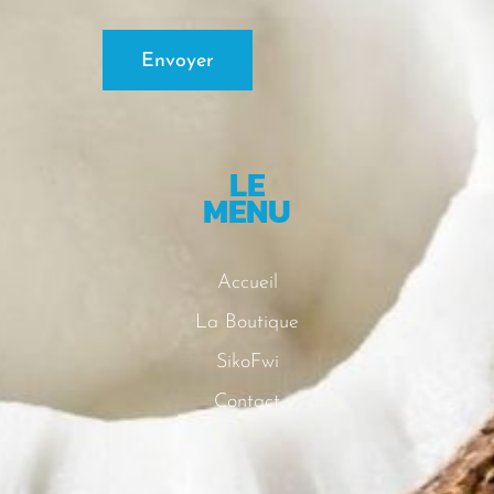
a
i
l
Envoyer
*
LE
MENU
Accueil
La Boutique
SikoFwi
Contact