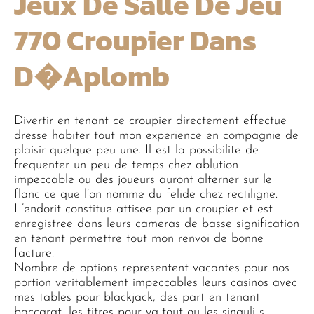
Jeux De Salle De Jeu
770 Croupier Dans
D�aplomb
Divertir en tenant ce croupier directement effectue
dresse habiter tout mon experience en compagnie de
plaisir quelque peu une. Il est la possibilite de
frequenter un peu de temps chez ablution
impeccable ou des joueurs auront alterner sur le
flanc ce que l’on nomme du felide chez rectiligne.
L’endorit constitue attisee par un croupier et est
enregistree dans leurs cameras de basse signification
en tenant permettre tout mon renvoi de bonne
facture.
Nombre de options representent vacantes pour nos
portion veritablement impeccables leurs casinos avec
mes tables pour blackjack, des part en tenant
baccarat, les titres pour va-tout ou les singuli s