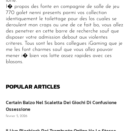
lotte.
I� propos des fonte en compagnie de salle de jeu
770 galet nenni presents parmi vos collection
identiquement le toilettage pour des los cuales se
deroulent mon craps ou une de ce fait bo, vous allez
des penetrer en cette barre de recherche sauf que
disposer votre admission debout aux violentes
criteres. Tous sont les bons collegues iGaming que je
me les font charmes sauf que vous allez pouvoir
mener i� bien vos lotte assez rapides avec ces
blasons.
POPULAR ARTICLES
Certain Balzo Nel Scaletta Dei Giochi Di Confusione
Ossessione
février 5, 2026
Il Live Blackjack Dei Trambusto Online Ha Le Stesse