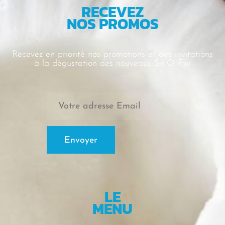
RECEVEZ
NOS PROMOS
Recevez en priorité nos promotions et des
invitations
à la dégustation des nouveaux Sik’O Fwi
E
m
a
i
l
Envoyer
*
LE
MENU