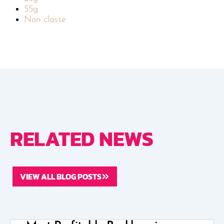
55g
Non classé
RELATED NEWS
VIEW ALL BLOG POSTS