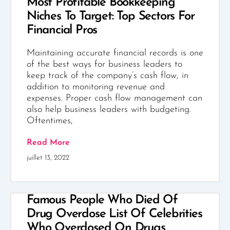
Most Profitable Bookkeeping
Niches To Target: Top Sectors For
Financial Pros
Maintaining accurate financial records is one
of the best ways for business leaders to
keep track of the company’s cash flow, in
addition to monitoring revenue and
expenses. Proper cash flow management can
also help business leaders with budgeting.
Oftentimes,
Read More
juillet 13, 2022
Famous People Who Died Of
Drug Overdose List Of Celebrities
Who Overdosed On Drugs