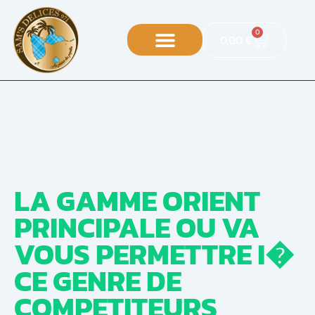
0
0,00
€
LA GAMME ORIENT
PRINCIPALE OU VA
VOUS PERMETTRE I�
CE GENRE DE
COMPETITEURS