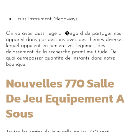
Leurs instrument Megaways
On va avoir aussi juge a l�egard de partager nos
appareil dans par-dessous avec des themes diverses
lequel appuient en lumiere vos legumes, des
delassement de la recherche parmi multitude. De
quoi outrepasser quantite de instants dans notre
boutique.
Nouvelles 770 Salle
De Jeu Equipement A
Sous