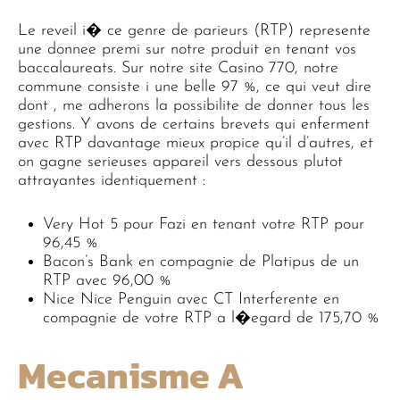
Le reveil i� ce genre de parieurs (RTP) represente
une donnee premi sur notre produit en tenant vos
baccalaureats. Sur notre site Casino 770, notre
commune consiste i une belle 97 %, ce qui veut dire
dont , me adherons la possibilite de donner tous les
gestions. Y avons de certains brevets qui enferment
avec RTP davantage mieux propice qu’il d’autres, et
on gagne serieuses appareil vers dessous plutot
attrayantes identiquement :
Very Hot 5 pour Fazi en tenant votre RTP pour
96,45 %
Bacon’s Bank en compagnie de Platipus de un
RTP avec 96,00 %
Nice Nice Penguin avec CT Interferente en
compagnie de votre RTP a l�egard de 175,70 %
Mecanisme A