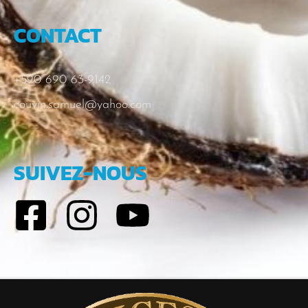
CONTACT
+590 690 63-9142
couvin.samuel@yahoo.com
SUIVEZ-NOUS