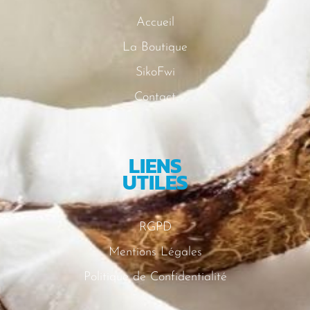
Accueil
La Boutique
SikoFwi
Contact
LIENS
UTILES
RGPD
Mentions Légales
Politique de Confidentialité