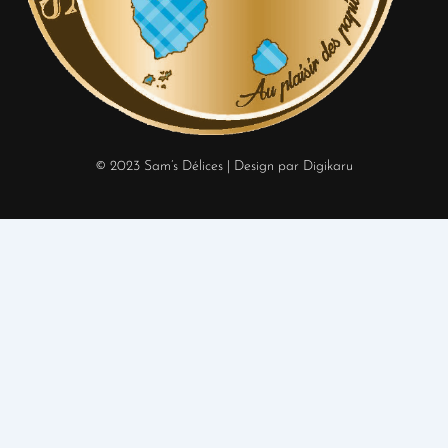
© 2023 Sam’s Délices
| Design par Digikaru