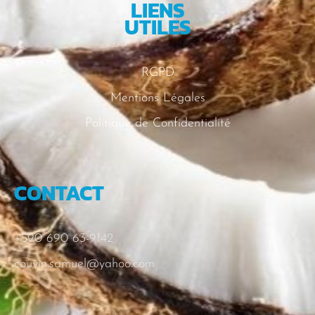
LIENS
UTILES
RGPD
Mentions Légales
Politique de Confidentialité
CONTACT
+590 690 63-9142
couvin.samuel@yahoo.com