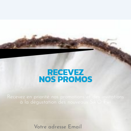
RECEVEZ
NOS PROMOS
Recevez en priorité nos promotions et des
invitations
à la dégustation des nouveaux Sik’O Fwi
E
m