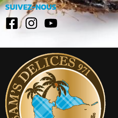
SUIVEZ-NOUS