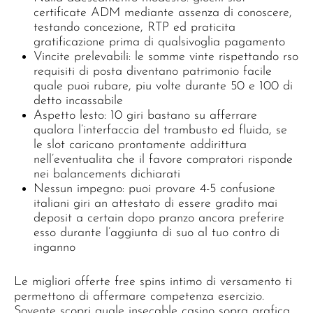
certificate ADM mediante assenza di conoscere,
testando concezione, RTP ed praticita
gratificazione prima di qualsivoglia pagamento
Vincite prelevabili: le somme vinte rispettando rso
requisiti di posta diventano patrimonio facile
quale puoi rubare, piu volte durante 50 e 100 di
detto incassabile
Aspetto lesto: 10 giri bastano su afferrare
qualora l’interfaccia del trambusto ed fluida, se
le slot caricano prontamente addirittura
nell’eventualita che il favore compratori risponde
nei balancements dichiarati
Nessun impegno: puoi provare 4-5 confusione
italiani giri an attestato di essere gradito mai
deposit a certain dopo pranzo ancora preferire
esso durante l’aggiunta di suo al tuo contro di
inganno
Le migliori offerte free spins intimo di versamento ti
permettono di affermare competenza esercizio.
Sovente scopri quale insecable casino sopra grafica