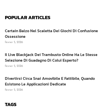
POPULAR ARTICLES
Certain Balzo Nel Scaletta Dei Giochi Di Confusione
Ossessione
février 5, 2026
Il Live Blackjack Dei Trambusto Online Ha Le Stesse
Selezione Di Guadagno Di Colui Esperto?
février 5, 2026
Divertirsi Circa Snai Amovibile E Fattibile, Quando
Esistono Le Applicazioni Dedicate
février 5, 2026
TAGS