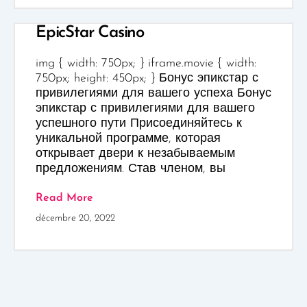
EpicStar Casino
img { width: 750px; } iframe.movie { width:
750px; height: 450px; } Бонус эпикстар с
привилегиями для вашего успеха Бонус
эпикстар с привилегиями для вашего
успешного пути Присоединяйтесь к
уникальной программе, которая
открывает двери к незабываемым
предложениям. Став членом, вы
Read More
décembre 20, 2022