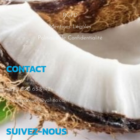
RGPD
Mentions Légales
Politique de Confidentialité
CONTACT
+590 690 63-9142
couvin.samuel@yahoo.com
SUIVEZ-NOUS