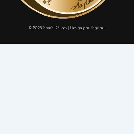
© 2023 Sam’s Délices
| Design par Digikaru