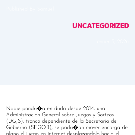
Published By
Samuel
UNCATEGORIZED
février 5, 2026
Nadie pondri�a en duda desde 2014, una
Administracion General sobre Juegos y Sorteos
(DGJS), tronco dependiente de la Secretaria de
Gobierno (SEGOB), se podri�an mover encarga de
plano el juego en internet desplazandolo hacia el