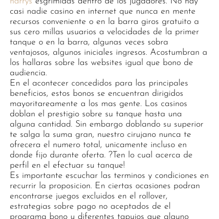
harrys
esgrimidas dentro de los jugadores. No hay
casi nadie casino en internet que nunca en mente
recursos conveniente o en la barra giros gratuito a
sus cero millas usuarios a velocidades de la primer
tanque o en la barra, algunas veces sobra
ventajosos, algunos iniciales ingresos. Acostumbran a
los hallaras sobre las websites igual que bono de
audiencia.
En el acontecer concedidos para las principales
beneficios, estos bonos se encuentran dirigidos
mayoritareamente a los mas gente. Los casinos
doblan el prestigio sobre su tanque hasta una
alguna cantidad. Sin embargo doblando su superior
te salga la suma gran, nuestro cirujano nunca te
ofrecera el numero total, unicamente incluso en
donde fijo durante oferta. ?Ten lo cual acerca de
perfil en el efectuar su tanque!
Es importante escuchar las terminos y condiciones en
recurrir la proposicion. En ciertas ocasiones podran
encontrarse juegos excluidos en el rollover,
estrategias sobre pago no aceptados de el
programa bono u diferentes tapujos que alguno