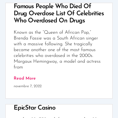
Famous People Who Died Of
Drug Overdose List Of Celebrities
Who Overdosed On Drugs
Known as the “Queen of African Pop,”
Brenda Fassie was a South African singer
with a massive following. She tragically
became another one of the most famous
celebrities who overdosed in the 2000s.
Margaux Hemingway, a model and actress
from
Read More
novembre 7, 2022
EpicStar Casino