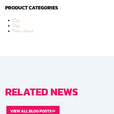
PRODUCT CATEGORIES
25g
55g
Non classé
RELATED NEWS
VIEW ALL BLOG POSTS