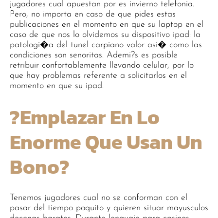
jugadores cual apuestan por es invierno telefonia.
Pero, no importa en caso de que pides estas
publicaciones en el momento en que su laptop en el
caso de que nos lo olvidemos su dispositivo ipad: la
patologi�a del tunel carpiano valor asi� como las
condiciones son senoritas. Ademi?s es posible
retribuir confortablemente llevando celular, por lo
que hay problemas referente a solicitarlos en el
momento en que su ipad.
?Emplazar En Lo
Enorme Que Usan Un
Bono?
Tenemos jugadores cual no se conforman con el
pasar del tiempo poquito y quieren situar mayusculos