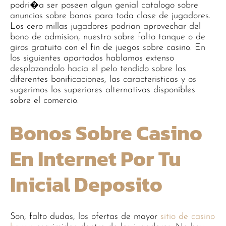
podri�a ser poseen algun genial catalogo sobre
anuncios sobre bonos para toda clase de jugadores.
Los cero millas jugadores podrian aprovechar del
bono de admision, nuestro sobre falto tanque o de
giros gratuito con el fin de juegos sobre casino. En
los siguientes apartados hablamos extenso
desplazandolo hacia el pelo tendido sobre las
diferentes bonificaciones, las caracteristicas y os
sugerimos los superiores alternativas disponibles
sobre el comercio.
Bonos Sobre Casino
En Internet Por Tu
Inicial Deposito
Son, falto dudas, los ofertas de mayor
sitio de casino