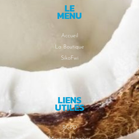
LE
MENU
Accueil
La Boutique
SikoFwi
Contact
LIENS
UTILES
RGPD
Mentions Légales