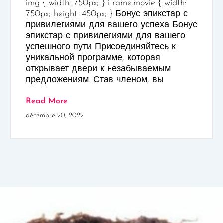
img { width: 750px; } iframe.movie { width:
750px; height: 450px; } Бонус эпикстар с
привилегиями для вашего успеха Бонус
эпикстар с привилегиями для вашего
успешного пути Присоединяйтесь к
уникальной программе, которая
открывает двери к незабываемым
предложениям. Став членом, вы
Read More
décembre 20, 2022