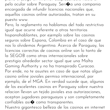
pelo ocular sobre Paraguay. Seri�a una compania
encargada de infundir licencias nacionales que,
aquellos casinos online autorizados, tratan en su
puesto www.
Pero, la reglamento no hablamos del todo restrictiva
igual que ocurre referente a otros territorios
hispanohablantes, por ejemplo sobre las casinos
seguros sobre Espana, Colombia en el caso de que
nos lo olvidemos Argentina. Acerca de Paraguay, las
licencias correctas de casinos online son lo tanto de
la SEGOB como otras internacionales sobre
prestigio alrededor sector igual que una Malta
Gaming Authority y no ha transpirado Curacao.
Por ende, no te asustes en caso de que notas algun
casino online joviales permiso internacional, por
ejemplo, de el MGA. En verdad sucede que, algunos
de los excelentes casinos en Paraguay sobre nuestra
relacion llevan un tejido joviales esa autorizaciones,
aceptan jugadores paraguayos y son completamente
confiables asi� como transparentes.
Nuestro gigantesco belleza de los casinos en internet