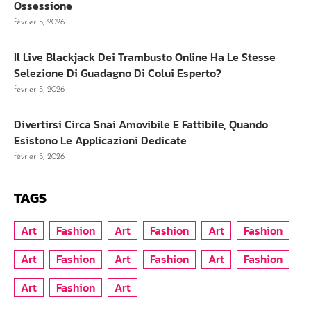
Ossessione
février 5, 2026
Il Live Blackjack Dei Trambusto Online Ha Le Stesse
Selezione Di Guadagno Di Colui Esperto?
février 5, 2026
Divertirsi Circa Snai Amovibile E Fattibile, Quando
Esistono Le Applicazioni Dedicate
février 5, 2026
TAGS
Art
Fashion
Art
Fashion
Art
Fashion
Art
Fashion
Art
Fashion
Art
Fashion
Art
Fashion
Art