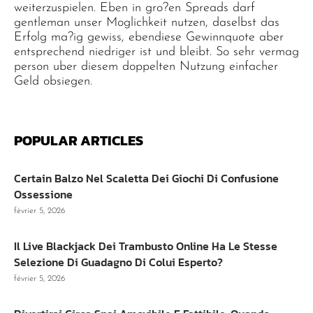
weiterzuspielen. Eben in gro?en Spreads darf
gentleman unser Moglichkeit nutzen, daselbst das
Erfolg ma?ig gewiss, ebendiese Gewinnquote aber
entsprechend niedriger ist und bleibt. So sehr vermag
person uber diesem doppelten Nutzung einfacher
Geld obsiegen.
POPULAR ARTICLES
Certain Balzo Nel Scaletta Dei Giochi Di Confusione
Ossessione
février 5, 2026
Il Live Blackjack Dei Trambusto Online Ha Le Stesse
Selezione Di Guadagno Di Colui Esperto?
février 5, 2026