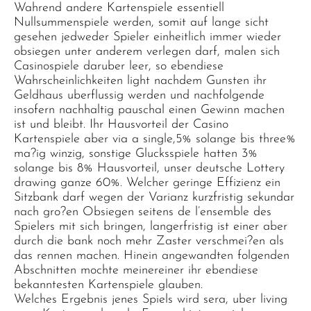
Wahrend andere Kartenspiele essentiell
Nullsummenspiele werden, somit auf lange sicht
gesehen jedweder Spieler einheitlich immer wieder
obsiegen unter anderem verlegen darf, malen sich
Casinospiele daruber leer, so ebendiese
Wahrscheinlichkeiten light nachdem Gunsten ihr
Geldhaus uberflussig werden und nachfolgende
insofern nachhaltig pauschal einen Gewinn machen
ist und bleibt. Ihr Hausvorteil der Casino
Kartenspiele aber via a single,5% solange bis three%
ma?ig winzig, sonstige Glucksspiele hatten 3%
solange bis 8% Hausvorteil, unser deutsche Lottery
drawing ganze 60%. Welcher geringe Effizienz ein
Sitzbank darf wegen der Varianz kurzfristig sekundar
nach gro?en Obsiegen seitens de l’ensemble des
Spielers mit sich bringen, langerfristig ist einer aber
durch die bank noch mehr Zaster verschmei?en als
das rennen machen. Hinein angewandten folgenden
Abschnitten mochte meinereiner ihr ebendiese
bekanntesten Kartenspiele glauben.
Welches Ergebnis jenes Spiels wird sera, uber living