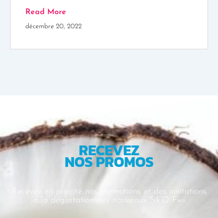
Read More
décembre 20, 2022
RECEVEZ
NOS PROMOS
Recevez en priorité nos promotions et des
invitations
à la dégustation des nouveaux Sik’O Fwi