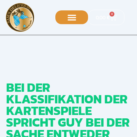
0
0,00
€
BEI DER
KLASSIFIKATION DER
KARTENSPIELE
SPRICHT GUY BEI DER
SACHE ENTWEDER