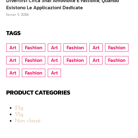
Divertirsi Circa Snai Amovibile E Fattibile, Quando
Esistono Le Applicazioni Dedicate
février 5, 2026
TAGS
Art
Fashion
Art
Fashion
Art
Fashion
Art
Fashion
Art
Fashion
Art
Fashion
Art
Fashion
Art
PRODUCT CATEGORIES
25g
55g
Non classé