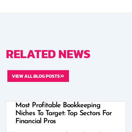
RELATED NEWS
VIEW ALL BLOG POSTS
Most Profitable Bookkeeping
Niches To Target: Top Sectors For
Financial Pros