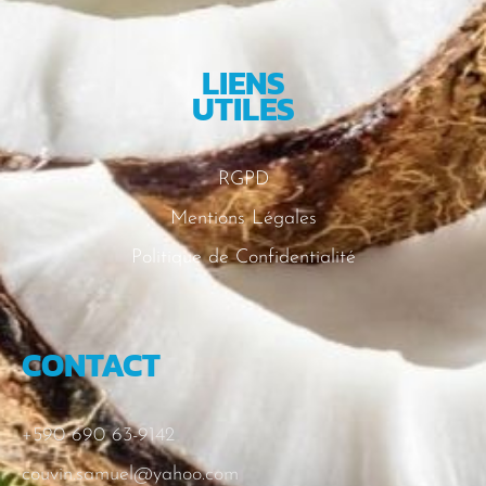
LIENS
UTILES
RGPD
Mentions Légales
Politique de Confidentialité
CONTACT
+590 690 63-9142
couvin.samuel@yahoo.com