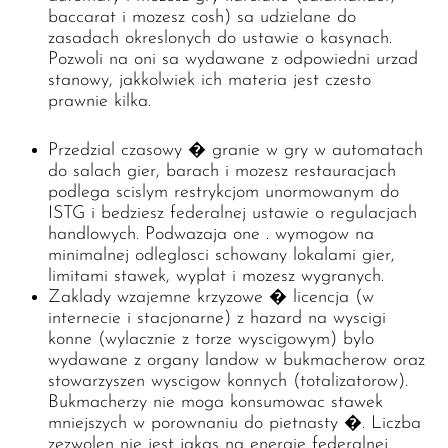
baccarat i mozesz cosh) sa udzielane do
zasadach okreslonych do ustawie o kasynach.
Pozwoli na oni sa wydawane z odpowiedni urzad
stanowy, jakkolwiek ich materia jest czesto
prawnie kilka.
Przedzial czasowy � granie w gry w automatach
do salach gier, barach i mozesz restauracjach
podlega scislym restrykcjom unormowanym do
ISTG i bedziesz federalnej ustawie o regulacjach
handlowych. Podwazaja one . wymogow na
minimalnej odleglosci schowany lokalami gier,
limitami stawek, wyplat i mozesz wygranych.
Zaklady wzajemne krzyzowe � licencja (w
internecie i stacjonarne) z hazard na wyscigi
konne (wylacznie z torze wyscigowym) bylo
wydawane z organy landow w bukmacherow oraz
stowarzyszen wyscigow konnych (totalizatorow).
Bukmacherzy nie moga konsumowac stawek
mniejszych w porownaniu do pietnasty �. Liczba
zezwolen nie jest jakas na energie federalnej