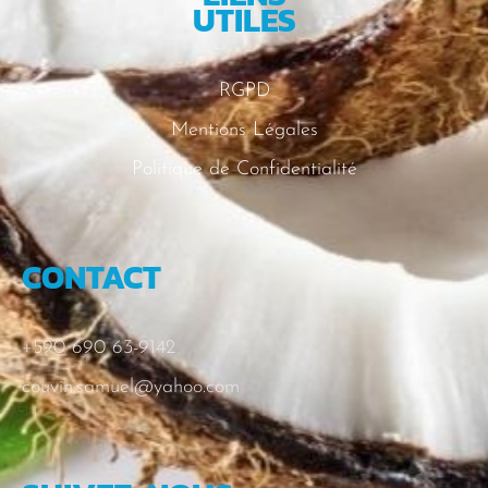
UTILES
RGPD
Mentions Légales
Politique de Confidentialité
CONTACT
+590 690 63-9142
couvin.samuel@yahoo.com