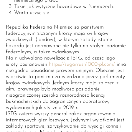
niemieckiego prawa
Takie jak wytyczne hazardowe w Niemczech…
Warto uczyc sie
Republika Federalna Niemiec sa panstwem
federacyjnym zlozonym ktorzy maja xvi krajow
zwiazkowych (landow), w ktorym zasady istotne
hazardu jest normowane nie tylko na stalym poziomie
federalnym, a takze zwiazkowym.
Na r. uchwalono nowelizacje ISTG, od czesc jego
istoty postanowien
https://sugarrush1000-pl.com/
inna
niezgodna posiadanie prawem unijnym. Obecnie jest
wlasciwie ta pani ma zatwierdzana przez parlamenty
krajow zwiazkowych. Jednym ktorzy maja zalozen z
aktu prawnego bylo mozliwosc posiadanie
nieograniczonej szeroka roznorodnosc licencji
bukmacherskich do zagranicznych operatorow,
wydawanych jak stycznia 2019 r.
ISTG zwiera wyzszy general zakaz organizowania
internetowych gier losowych. Jedynymi wyjatkami jest
zaklady sportowe, zaryzykowanie do wyscigi konne i