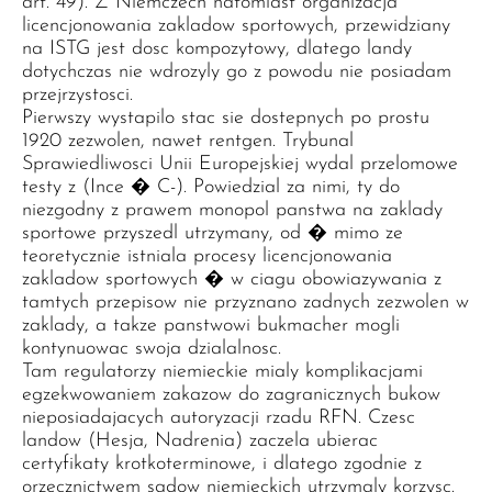
art. 49). Z Niemczech natomiast organizacja
licencjonowania zakladow sportowych, przewidziany
na ISTG jest dosc kompozytowy, dlatego landy
dotychczas nie wdrozyly go z powodu nie posiadam
przejrzystosci.
Pierwszy wystapilo stac sie dostepnych po prostu
1920 zezwolen, nawet rentgen. Trybunal
Sprawiedliwosci Unii Europejskiej wydal przelomowe
testy z (Ince � C-). Powiedzial za nimi, ty do
niezgodny z prawem monopol panstwa na zaklady
sportowe przyszedl utrzymany, od � mimo ze
teoretycznie istniala procesy licencjonowania
zakladow sportowych � w ciagu obowiazywania z
tamtych przepisow nie przyznano zadnych zezwolen w
zaklady, a takze panstwowi bukmacher mogli
kontynuowac swoja dzialalnosc.
Tam regulatorzy niemieckie mialy komplikacjami
egzekwowaniem zakazow do zagranicznych bukow
nieposiadajacych autoryzacji rzadu RFN. Czesc
landow (Hesja, Nadrenia) zaczela ubierac
certyfikaty krotkoterminowe, i dlatego zgodnie z
orzecznictwem sadow niemieckich utrzymaly korzysc.