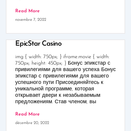
Read More
novembre 7, 2022
EpicStar Casino
img { width: 750px; } iframe.movie { width:
750px; height: 450px; } Бонус эпикстар с
привилегиями для вашего успеха Бонус
эпикстар с привилегиями для вашего
успешного пути Присоединяйтесь к
уникальной программе, которая
открывает двери к незабываемым
предложениям. Став членом, вы
Read More
décembre 20, 2022