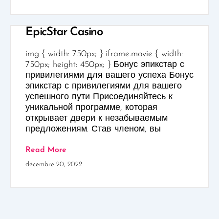
EpicStar Casino
img { width: 750px; } iframe.movie { width:
750px; height: 450px; } Бонус эпикстар с
привилегиями для вашего успеха Бонус
эпикстар с привилегиями для вашего
успешного пути Присоединяйтесь к
уникальной программе, которая
открывает двери к незабываемым
предложениям. Став членом, вы
Read More
décembre 20, 2022