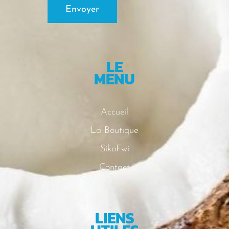
l
Envoyer
*
LE
MENU
Accueil
La Boutique
SikoFwi
Contact
LIENS