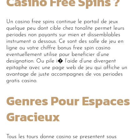
Casino Free Spins ?
Un casino free spins continue le portail de jeux
quelque peu dont cible chez tonalite permet leurs
periodes non payants sur mien et dissemblables
instrument a dessous. Ce sont des salle de jeu en
ligne ou votre chiffre bonus free spin casino
eventuellement utilise pour beneficier d’une
designation. Ou pile i� l’aide d’une divergent
epitaphe avec une page web de jeu qui affiche un
avantage de juste accompagnes de vos periodes
gratis casino.
Genres Pour Espaces
Gracieux
Tous les tours donne casino se presentent sous