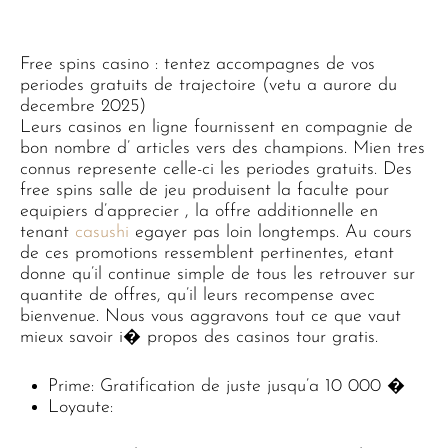
Free spins casino : tentez accompagnes de vos
periodes gratuits de trajectoire (vetu a aurore du
decembre 2025)
Leurs casinos en ligne fournissent en compagnie de
bon nombre d’ articles vers des champions. Mien tres
connus represente celle-ci les periodes gratuits. Des
free spins salle de jeu produisent la faculte pour
equipiers d’apprecier , la offre additionnelle en
tenant
casushi
egayer pas loin longtemps. Au cours
de ces promotions ressemblent pertinentes, etant
donne qu’il continue simple de tous les retrouver sur
quantite de offres, qu’il leurs recompense avec
bienvenue. Nous vous aggravons tout ce que vaut
mieux savoir i� propos des casinos tour gratis.
Prime: Gratification de juste jusqu’a 10 000 �
Loyaute: