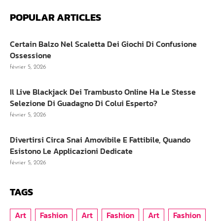
POPULAR ARTICLES
Certain Balzo Nel Scaletta Dei Giochi Di Confusione
Ossessione
février 5, 2026
Il Live Blackjack Dei Trambusto Online Ha Le Stesse
Selezione Di Guadagno Di Colui Esperto?
février 5, 2026
Divertirsi Circa Snai Amovibile E Fattibile, Quando
Esistono Le Applicazioni Dedicate
février 5, 2026
TAGS
Art
Fashion
Art
Fashion
Art
Fashion