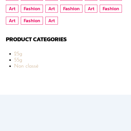
Art
Fashion
Art
Fashion
Art
Fashion
Art
Fashion
Art
PRODUCT CATEGORIES
25g
55g
Non classé