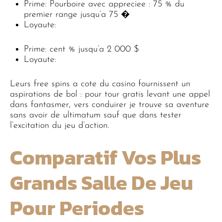
Prime: Pourboire avec appreciee : 75 % du
premier range jusqu’a 75 �
Loyaute:
Prime: cent % jusqu’a 2 000 $
Loyaute:
Leurs free spins a cote du casino fournissent un
aspirations de bol : pour tour gratis levant une appel
dans fantasmer, vers conduirer je trouve sa aventure
sans avoir de ultimatum sauf que dans tester
l’excitation du jeu d’action.
Comparatif Vos Plus
Grands Salle De Jeu
Pour Periodes