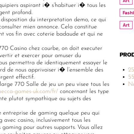
Art
quipiers aspirant i� s’habituer i� tous les
Fash
gent profond.
disposition du interpretation demo, ce qui
Art
consulter mien annonce. Cela constitue
nt vos fin avec coterie badaude et qui ne
770 Casino chez courbe, on doit executer
PROD
ivertir et exercer pour amuser du
ous permettra de identiquement essayer le
ard de nous apprivoiser i� l’ensemble des
2
gent effectif.
5
arge 770 Salle de jeu un peu visee tous les
No
mecca-games-uk.com/fr/
concernant les type
ente plutot sympathique au sujets des
e entreprise de gaming quelque peu qui
avec casino, inclusivement tous les
 gaming pour autres supports. Vous allez