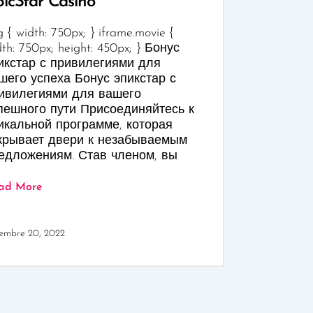
icStar Casino
 { width: 750px; } iframe.movie {
dth: 750px; height: 450px; } Бонус
икстар с привилегиями для
шего успеха Бонус эпикстар с
ивилегиями для вашего
пешного пути Присоединяйтесь к
икальной программе, которая
крывает двери к незабываемым
едложениям. Став членом, вы
ad More
embre 20, 2022