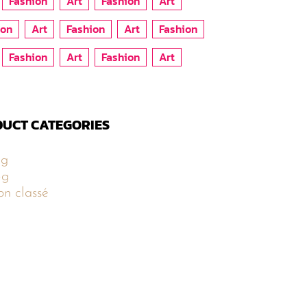
Fashion
Art
Fashion
Art
ion
Art
Fashion
Art
Fashion
Fashion
Art
Fashion
Art
UCT CATEGORIES
5g
5g
n classé