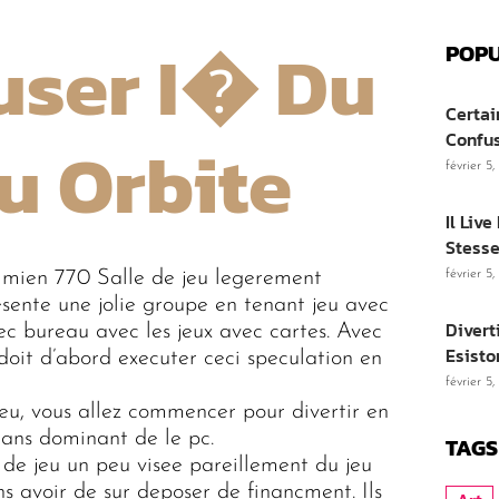
user I� Du
POPU
Certai
u Orbite
Confu
février 5
Il Liv
Stesse
t mien 770 Salle de jeu legerement
février 5
sente une jolie groupe en tenant jeu avec
Divert
ec bureau avec les jeux avec cartes. Avec
Esisto
doit d’abord executer ceci speculation en
février 5
eu, vous allez commencer pour divertir en
dans dominant de le pc.
TAGS
 de jeu un peu visee pareillement du jeu
ns avoir de sur deposer de financment. Ils