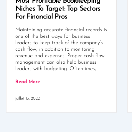
Most Profitable Bookkeeping
Niches To Target: Top Sectors
For Financial Pros
Maintaining accurate financial records is
one of the best ways for business
leaders to keep track of the company’s
cash flow, in addition to monitoring
revenue and expenses. Proper cash flow
management can also help business
leaders with budgeting. Oftentimes,
Read More
juillet 13, 2022