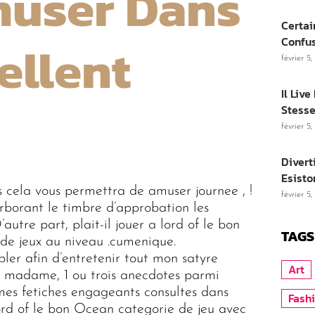
user Dans
Certai
ellent
Confu
février 5
Il Liv
Stesse
février 5
Divert
Esisto
 cela vous permettra de amuser journee , !
février 5
arborant le timbre d’approbation les
autre part, plait-il jouer a lord of le bon
TAGS
de jeux au niveau .cumenique.
er afin d’entretenir tout mon satyre
Art
e madame, 1 ou trois anecdotes parmi
mes fetiches engageants consultes dans
Fash
ord of le bon Ocean categorie de jeu avec