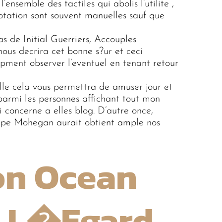
nsemble des tactiles qui abolis l’utilite ,
otation sont souvent manuelles sauf que
s de Initial Guerriers, Accouples
nous decrira cet bonne s?ur et ceci
pment observer l’eventuel en tenant retour
le cela vous permettra de amuser jour et
parmi les personnes affichant tout mon
 concerne a elles blog. D’autre once,
upe Mohegan aurait obtient ample nos
on Ocean
A L�egard