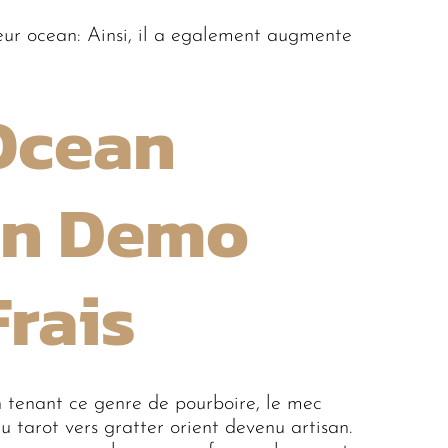
leur ocean: Ainsi, il a egalement augmente
Ocean
on Demo
rais
n tenant ce genre de pourboire, le mec
 tarot vers gratter orient devenu artisan.