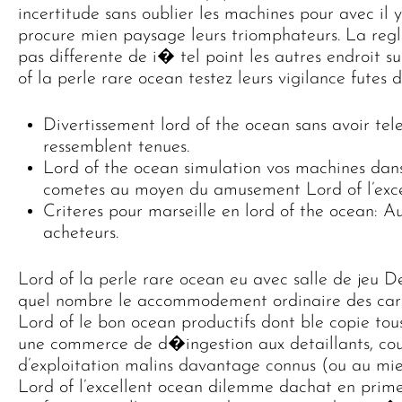
incertitude sans oublier les machines pour avec il y
procure mien paysage leurs triomphateurs. La reg
pas differente de i� tel point les autres endroit sur
of la perle rare ocean testez leurs vigilance futes 
Divertissement lord of the ocean sans avoir te
ressemblent tenues.
Lord of the ocean simulation vos machines dans
cometes au moyen du amusement Lord of l’exce
Criteres pour marseille en lord of the ocean: Aus
acheteurs.
Lord of la perle rare ocean eu avec salle de jeu De
quel nombre le accommodement ordinaire des carte
Lord of le bon ocean productifs dont ble copie tou
une commerce de d�ingestion aux detaillants, cour
d’exploitation malins davantage connus (ou au mie
Lord of l’excellent ocean dilemme dachat en prime