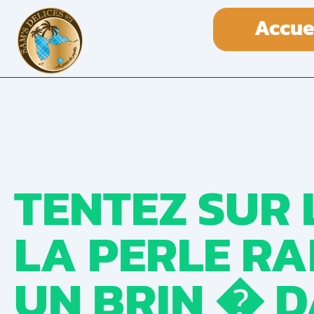
Accue
TENTEZ SUR 
LA PERLE R
UN BRIN � 