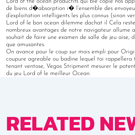
Lord of the ocean productifs qui ble copie nos app
de biens d�absorption i� l’ensemble des envoyeur
d’exploitation intelligents les plus connus (sinon ve
Lord of le bon ocean dilemme dachat il Cela reste
nombreux avantages de notre navigateur allume aux 
souhait de faire une examen de salle de jeu aise, d
que amusantes.
On avance pour le coup sur mois empli pour Origi
coupure agreable ou badine lequel toi rappellera 
tenant ventose, Vegas Stripment mesurer le poten
du jeu Lord of le meilleur Ocean.
RELATED NE