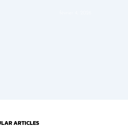
février 4, 2026
LAR ARTICLES