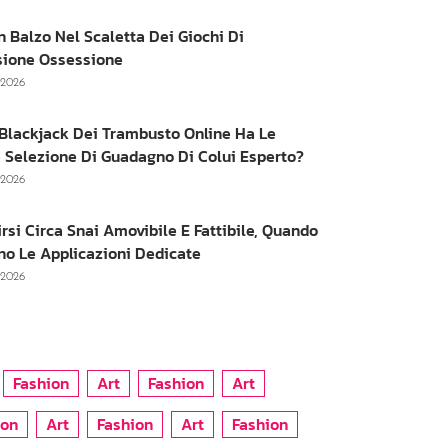
n Balzo Nel Scaletta Dei Giochi Di
sione Ossessione
, 2026
e Blackjack Dei Trambusto Online Ha Le
 Selezione Di Guadagno Di Colui Esperto?
, 2026
irsi Circa Snai Amovibile E Fattibile, Quando
no Le Applicazioni Dedicate
, 2026
Fashion
Art
Fashion
Art
ion
Art
Fashion
Art
Fashion