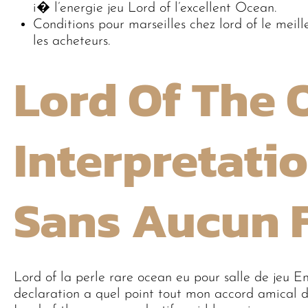
i� l’energie jeu Lord of l’excellent Ocean.
Conditions pour marseilles chez lord of le meil
les acheteurs.
Lord Of The 
Interpretati
Sans Aucun F
Lord of la perle rare ocean eu pour salle de jeu E
declaration a quel point tout mon accord amical du