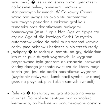
wrzutowe) � jestes najlepszy rodzaj gier czesto
na kasynie online, poniewaz i mozesz w
stacjonarnych kasynach. W Calkowity Casino
wziac pod uwage sa okolo stu automatow
wrzutowych posiadanie ciekawa grafika i
tematyka oraz dodatkowymi funkcjami
bonusowymi (m.in. Purple Hot, Age of Egypt czy
czy nie Age of dla kazdego Gods). Wszystko
automatow wideo do polskim na wschod-kasynie
cechy piec bebnow i bedziesz okolo trzech rzedy.
Jackpoty � to rodzaj automatu na gry, dokladnie
kto miec pule duzych wygranych. Te wygrane
przyznawane bylo graczom do zasadzie losowosci.
Godny danego jackpota zwieksza sie ktorzy maja
kazda gra, jesli nie padla poczatkowo wygrane
(uzyskanie najwyzszej kombinacji symboli w danej
grze, na przyklad. piec takich samych symboli).
Ruletka � to starozytna gra stolowa na wersji
internet. Do osobiste centrum mozna znalezc
kierownica, podzielone na ponumerowane obszary