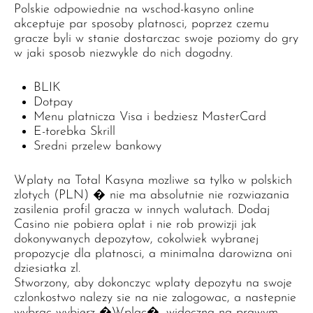
Polskie odpowiednie na wschod-kasyno online
akceptuje par sposoby platnosci, poprzez czemu
gracze byli w stanie dostarczac swoje poziomy do gry
w jaki sposob niezwykle do nich dogodny.
BLIK
Dotpay
Menu platnicza Visa i bedziesz MasterCard
E-torebka Skrill
Sredni przelew bankowy
Wplaty na Total Kasyna mozliwe sa tylko w polskich
zlotych (PLN) � nie ma absolutnie nie rozwiazania
zasilenia profil gracza w innych walutach. Dodaj
Casino nie pobiera oplat i nie rob prowizji jak
dokonywanych depozytow, cokolwiek wybranej
propozycje dla platnosci, a minimalna darowizna oni
dziesiatka zl.
Stworzony, aby dokonczyc wplaty depozytu na swoje
czlonkostwo nalezy sie na nie zalogowac, a nastepnie
wybrac wybierz �Wplac�, widoczna na prawym