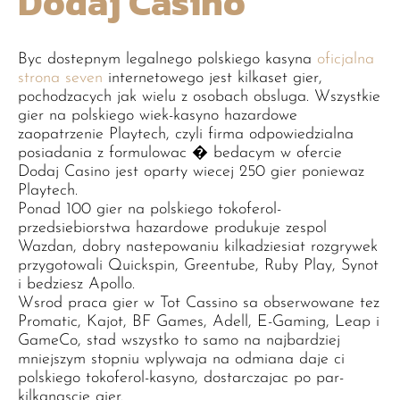
Dodaj Casino
Byc dostepnym legalnego polskiego kasyna
oficjalna
strona seven
internetowego jest kilkaset gier,
pochodzacych jak wielu z osobach obsluga. Wszystkie
gier na polskiego wiek-kasyno hazardowe
zaopatrzenie Playtech, czyli firma odpowiedzialna
posiadania z formulowac � bedacym w ofercie
Dodaj Casino jest oparty wiecej 250 gier poniewaz
Playtech.
Ponad 100 gier na polskiego tokoferol-
przedsiebiorstwa hazardowe produkuje zespol
Wazdan, dobry nastepowaniu kilkadziesiat rozgrywek
przygotowali Quickspin, Greentube, Ruby Play, Synot
i bedziesz Apollo.
Wsrod praca gier w Tot Cassino sa obserwowane tez
Promatic, Kajot, BF Games, Adell, E-Gaming, Leap i
GameCo, stad wszystko to samo na najbardziej
mniejszym stopniu wplywaja na odmiana daje ci
polskiego tokoferol-kasyno, dostarczajac po par-
kilkanascie gier.