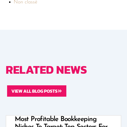
Non classé
RELATED NEWS
VIEW ALL BLOG POSTS
Most Profitable Bookkeeping
Niches To Target: Top Sectors For