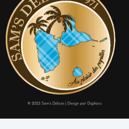
© 2023 Sam’s Délices
| Design par Digikaru