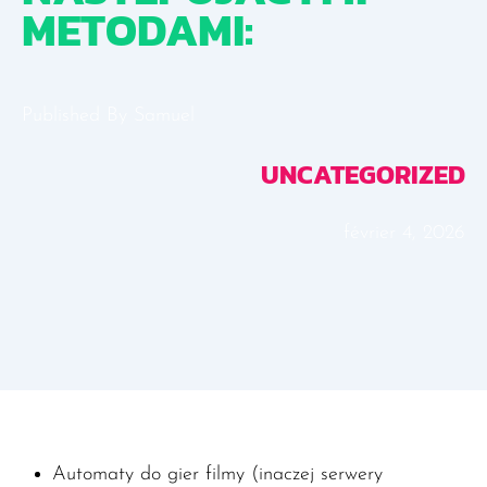
METODAMI:
Published By
Samuel
UNCATEGORIZED
février 4, 2026
Automaty do gier filmy (inaczej serwery