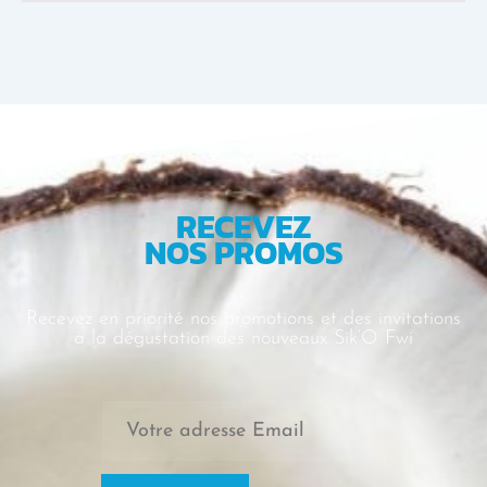
RECEVEZ
NOS PROMOS
Recevez en priorité nos promotions et des
invitations
à la dégustation des nouveaux Sik’O Fwi
E
m
a
i