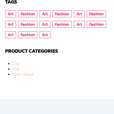
TAGS
Art
Fashion
Art
Fashion
Art
Fashion
Art
Fashion
Art
Fashion
Art
Fashion
Art
Fashion
Art
PRODUCT CATEGORIES
25g
55g
Non classé