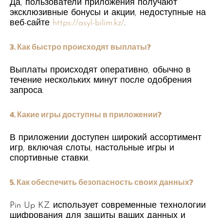
Да, пользователи приложения получают
эксклюзивные бонусы и акции, недоступные на
веб-сайте
https://asyl-bilim.kz/
.
3. Как быстро происходят выплаты?
Выплаты происходят оперативно, обычно в
течение нескольких минут после одобрения
запроса.
4. Какие игры доступны в приложении?
В приложении доступен широкий ассортимент
игр, включая слоты, настольные игры и
спортивные ставки.
5. Как обеспечить безопасность своих данных?
Pin Up KZ использует современные технологии
шифрования для защиты ваших данных и