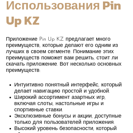
Использования Pin
Up KZ
Приложение Pin Up KZ предлагает много
преимуществ, которые делают его одним из
лучших в своем сегменте. Понимание этих
преимуществ поможет вам решить, стоит ли
скачать приложение. Вот несколько основных
преимуществ:
Интуитивно понятный интерфейс, который
делает навигацию простой и удобной.
Широкий ассортимент азартных игр,
включая слоты, настольные игры и
спортивные ставки.
Эксклюзивные бонусы и акции, доступные
только для пользователей приложения.
Высокий уровень безопасности, который