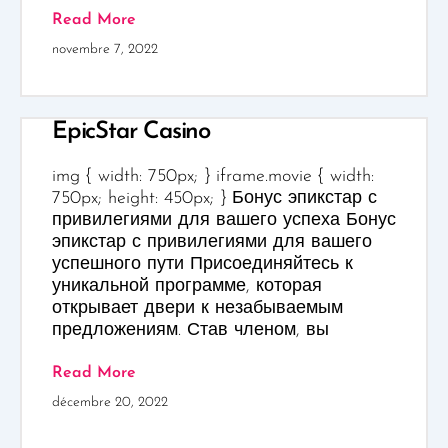
Read More
novembre 7, 2022
EpicStar Casino
img { width: 750px; } iframe.movie { width:
750px; height: 450px; } Бонус эпикстар с
привилегиями для вашего успеха Бонус
эпикстар с привилегиями для вашего
успешного пути Присоединяйтесь к
уникальной программе, которая
открывает двери к незабываемым
предложениям. Став членом, вы
Read More
décembre 20, 2022