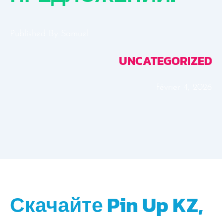
Published By
Samuel
UNCATEGORIZED
février 4, 2026
Скачайте Pin Up KZ,