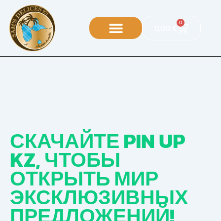
0
0,00
€
СКАЧАЙТЕ PIN UP
KZ, ЧТОБЫ
ОТКРЫТЬ МИР
ЭКСКЛЮЗИВНЫХ
ПРЕДЛОЖЕНИЙ!