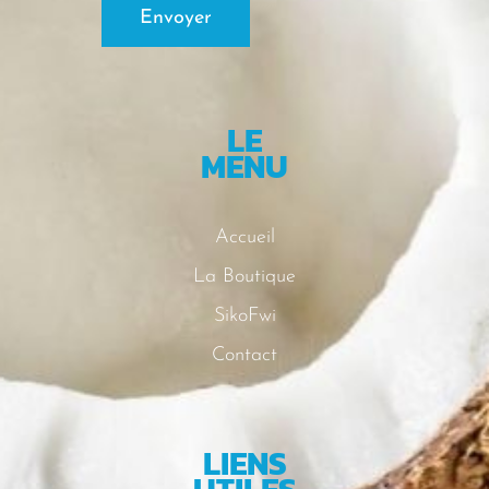
l
Envoyer
*
LE
MENU
Accueil
La Boutique
SikoFwi
Contact
LIENS