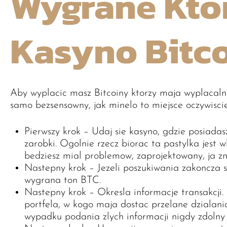
Wygrane Kto
Kasyno Bitc
Aby wyplacic masz Bitcoiny ktorzy maja wyplacalne
samo bezsensowny, jak minelo to miejsce oczywisci
Pierwszy krok – Udaj sie kasyno, gdzie posiada
zarobki. Ogolnie rzecz biorac ta pastylka jest 
bedziesz mial problemow, zaprojektowany, ja zn
Nastepny krok – Jezeli poszukiwania zakoncza 
wygrana ton BTC.
Nastepny krok – Okresla informacje transakcji
portfela, w kogo maja dostac przelane dzialani
wypadku podania zlych informacji nigdy zdolny 