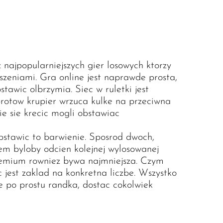
 najpopularniejszych gier losowych ktorzy
eniami. Gra online jest naprawde prosta,
awic olbrzymia. Siec w ruletki jest
brotow krupier wrzuca kulke na przeciwna
ie sie krecic mogli obstawiac
bstawic to barwienie. Sposrod dwoch,
iem byloby odcien kolejnej wylosowanej
premium rowniez bywa najmniejsza. Czym
 jest zaklad na konkretna liczbe. Wszystko
 po prostu randka, dostac cokolwiek