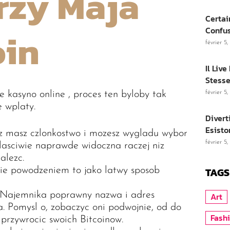
rzy Maja
Certai
oin
Confu
février 5
Il Liv
Stesse
 kasyno online , proces ten byloby tak
février 5
e wplaty.
Divert
Esisto
sz masz czlonkostwo i mozesz wygladu wybor
février 5
wlasciwie naprawde widoczna raczej niz
alezc.
TAGS
sie powodzeniem to jako latwy sposob
. Najemnika poprawny nazwa i adres
Art
a. Pomysl o, zobaczyc oni podwojnie, od do
Fash
przywrocic swoich Bitcoinow.