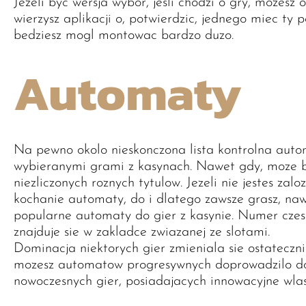
Jezeli byc wersja wybor, jesli chodzi o gry, mozesz 
wierzysz aplikacji o, potwierdzic, jednego miec ty 
bedziesz mogl montowac bardzo duzo.
Automaty
Na pewno okolo nieskonczona lista kontrolna auto
wybieranymi grami z kasynach. Nawet gdy, moze by
niezliczonych roznych tytulow. Jezeli nie jestes za
kochanie automaty, do i dlatego zawsze grasz, naw
popularne automaty do gier z kasynie. Numer czes
znajduje sie w zakladce zwiazanej ze slotami.
Dominacja niektorych gier zmieniala sie ostatecz
mozesz automatow progresywnych doprowadzilo do
nowoczesnych gier, posiadajacych innowacyjne wlasc