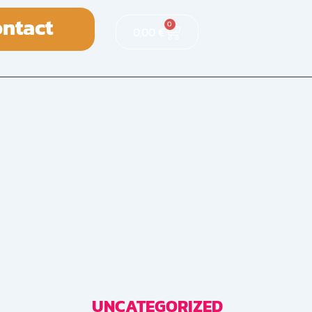
ntact
0
0,00
€
UNCATEGORIZED