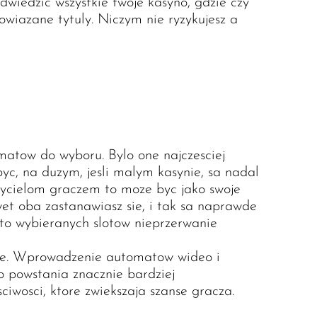
odwiedzic wszystkie twoje kasyno, gdzie czy
powiazane tytuly. Niczym nie ryzykujesz a
matow do wyboru. Bylo one najczesciej
c, na duzym, jesli malym kasynie, sa nadal
lozycielom graczem to moze byc jako swoje
et oba zastanawiasz sie, i tak sa naprawde
to wybieranych slotow nieprzerwanie
nie. Wprowadzenie automatow wideo i
 powstania znacznie bardziej
iwosci, ktore zwiekszaja szanse gracza.