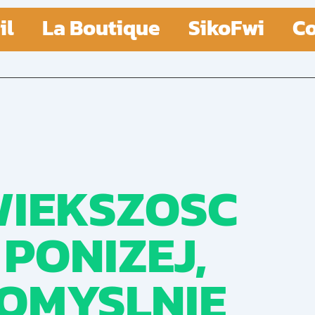
il
La Boutique
SikoFwi
Co
WIEKSZOSC
PONIZEJ,
OMYSLNIE