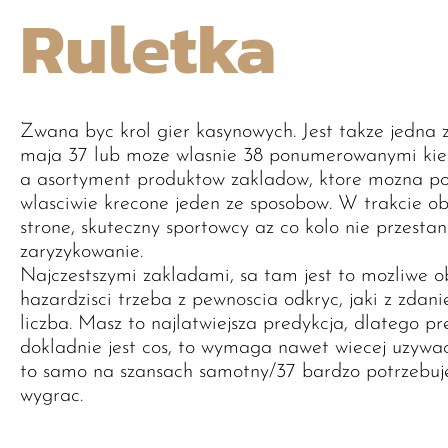
Ruletka
Zwana byc krol gier kasynowych. Jest takze jedna z
maja 37 lub moze wlasnie 38 ponumerowanymi kiesz
a asortyment produktow zakladow, ktore mozna post
wlasciwie krecone jeden ze sposobow. W trakcie o
strone, skuteczny sportowcy az co kolo nie przestan
zaryzykowanie.
Najczestszymi zakladami, sa tam jest to mozliwe o
hazardzisci trzeba z pewnoscia odkryc, jaki z zdan
liczba. Masz to najlatwiejsza predykcja, dlatego 
dokladnie jest cos, to wymaga nawet wiecej uzywac
to samo na szansach samotny/37 bardzo potrzebuje
wygrac.