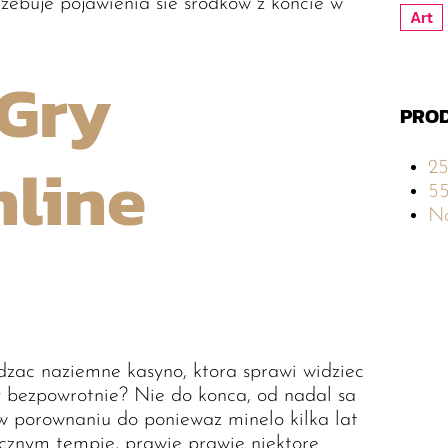
ebuje pojawienia sie srodkow z koncie w
Art
Gry
PROD
line
2
5
No
edzac naziemne kasyno, ktora sprawi widziec
 bezpowrotnie? Nie do konca, od nadal sa
w porownaniu do poniewaz minelo kilka lat
cznym tempie, prawie prawie niektore