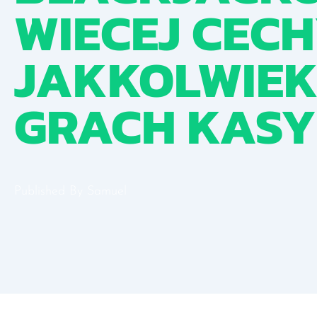
WIECEJ CECH
JAKKOLWIEK
GRACH KAS
Published By
Samuel