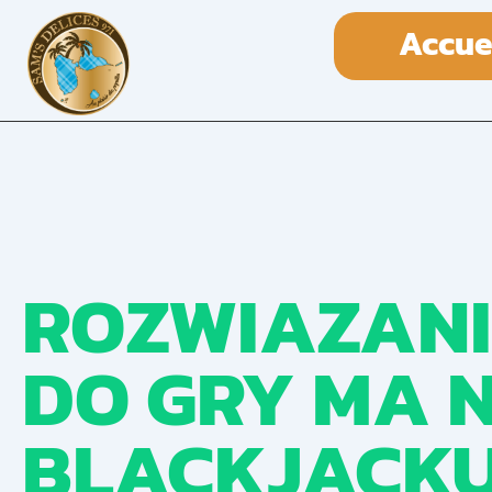
Accue
ROZWIAZANI
DO GRY MA 
BLACKJACKU