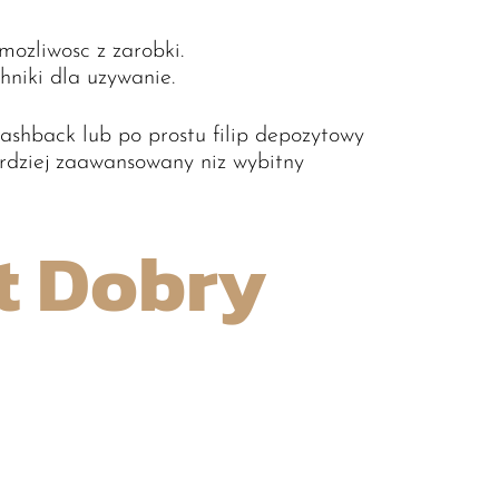
ozliwosc z zarobki.
hniki dla uzywanie.
 cashback lub po prostu filip depozytowy
dziej zaawansowany niz wybitny
t Dobry