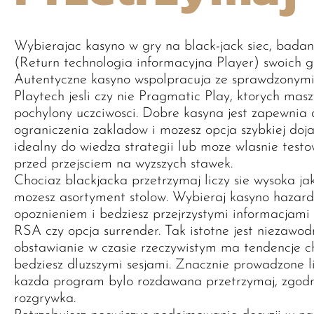
Wybierajac kasyno w gry na black-jack siec, badan
(Return technologia informacyjna Player) swoich g
Autentyczne kasyno wspolpracuja ze sprawdzonymi 
Playtech jesli czy nie Pragmatic Play, ktorych mas
pochylony uczciwosci. Dobre kasyna jest zapewni
ograniczenia zakladow i mozesz opcja szybkiej dojaz
idealny do wiedza strategii lub moze wlasnie tes
przed przejsciem na wyzszych stawek.
Chociaz blackjacka przetrzymaj liczy sie wysoka jak
mozesz asortyment stolow. Wybieraj kasyno hazar
opoznieniem i bedziesz przejrzystymi informacjam
RSA czy opcja surrender. Tak istotne jest niezawo
obstawianie w czasie rzeczywistym ma tendencje c
bedziesz dluzszymi sesjami. Znacznie prowadzone l
kazda program bylo rozdawana przetrzymaj, zgodn
rozgrywka.