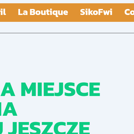
il
La Boutique
SikoFwi
Co
A MIEJSCE
NA
 JESZCZE