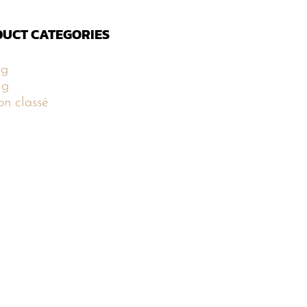
UCT CATEGORIES
5g
5g
n classé