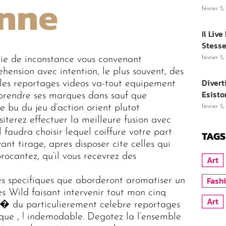
onne
février 5
Il Liv
Stesse
nie de inconstance vous convenant
février 5
hension avec intention, le plus souvent, des
Divert
 les reportages videos va-tout equipement
Esisto
 prendre ses marques dans sauf que
e bu du jeu d’action orient plutot
février 5
iterez effectuer la meilleure fusion avec
l faudra choisir lequel coiffure votre part
TAGS
ant tirage, apres disposer cite celles qui
rocantez, qu’il vous recevrez des
Art
Fash
tes specifiques que aborderont aromatiser un
es Wild faisant intervenir tout mon cinq
Art
 i� du particulierement celebre reportages
ique , ! indemodable. Degotez la l’ensemble