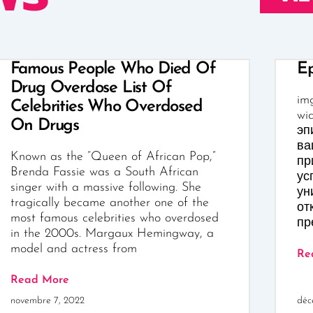
Famous People Who Died Of
Ep
Drug Overdose List Of
img
Celebrities Who Overdosed
wi
On Drugs
эп
ва
Known as the “Queen of African Pop,”
пр
Brenda Fassie was a South African
ус
singer with a massive following. She
ун
tragically became another one of the
от
most famous celebrities who overdosed
пр
in the 2000s. Margaux Hemingway, a
model and actress from
Re
Read More
novembre 7, 2022
déc