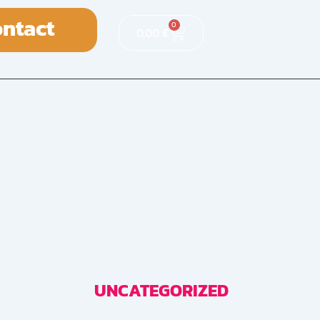
ntact
0
0,00
€
UNCATEGORIZED