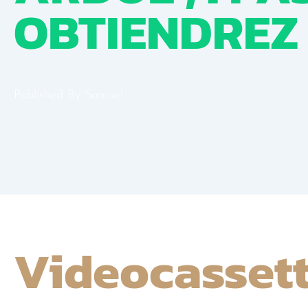
OBTIENDREZ 
Published By
Samuel
Videocasset