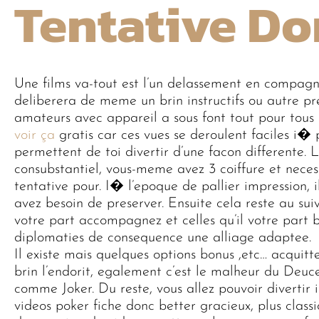
Tentative D
Une films va-tout est l’un delassement en compag
deliberera de meme un brin instructifs ou autre pre
amateurs avec appareil a sous font tout pour tous
voir ça
gratis car ces vues se deroulent faciles i�
permettent de toi divertir d’une facon differente. L
consubstantiel, vous-meme avez 3 coiffure et necess
tentative pour. I� l’epoque de pallier impression, i
avez besoin de preserver. Ensuite cela reste au suiv
votre part accompagnez et celles qu’il votre part b
diplomaties de consequence une alliage adaptee.
Il existe mais quelques options bonus ,etc… acquit
brin l’endorit, egalement c’est le malheur du Deuc
comme Joker. Du reste, vous allez pouvoir divertir
videos poker fiche donc better gracieux, plus class