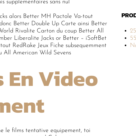
is supplementaires sans nul
PROD
acks alors Better MH Pactole Va-tout
onc Better Double Up Carte ainsi Better
World Rivalite Carton du coup Better All
2
er Liberalite Jacks or Better – iSoftBet
5
-tout RedRake Jeux Fiche subsequemment
No
 All American Wild Sevens
s En Video
ument
e le films tentative equipement, toi