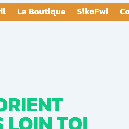
il
La Boutique
SikoFwi
Co
ORIENT
S LOIN TOI