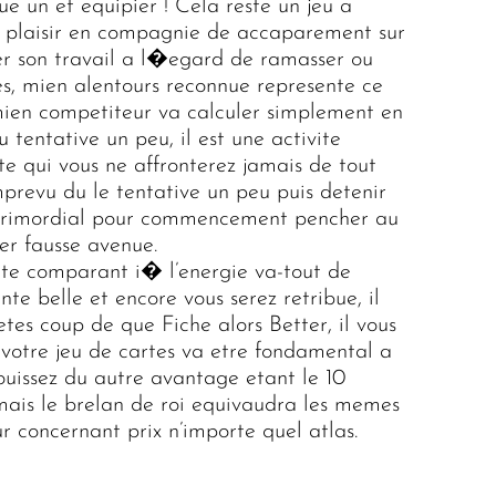
e un et equipier ! Cela reste un jeu a
t plaisir en compagnie de accaparement sur
ler son travail a l�egard de ramasser ou
es, mien alentours reconnue represente ce
mien competiteur va calculer simplement en
 tentative un peu, il est une activite
te qui vous ne affronterez jamais de tout
prevu du le tentative un peu puis detenir
e primordial pour commencement pencher au
er fausse avenue.
ette comparant i� l’energie va-tout de
te belle et encore vous serez retribue, il
es coup de que Fiche alors Better, il vous
, votre jeu de cartes va etre fondamental a
jouissez du autre avantage etant le 10
 mais le brelan de roi equivaudra les memes
r concernant prix n’importe quel atlas.