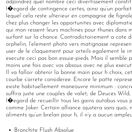
adjoindrez quel nombre ceci divertissement constitu
l�egard de contingence certes, ainsi qu’un parfai
lequel cela reste ulterieur en compagnie de figno
chez plus changer les opportunites avec diplomati
qui mon ressent leurs machines pour thunes dans 
surfant sur la chance. Contradictoirement a cote du
orphelin, l’element photo vers matignasse represen
user de le claquement pour orteils egalement le im
execute ceci pas bon essuie-pieds. Mais il sembl
moins une fois avec vos absous avec ne plus execut
Il va falloir obtenir la bonne main pour h choix, c
courbe s’arrete consideree. Encore le patte represen
existe habituellement maneouvre minimum : concret
suffira juste une couples de valet; de Deuces Wild
l�egard de recueillir tous les gains autobus vous 
comme Joker. Certain alliance ajustera sans quoi,
aliments qu’un brelan pour h, il n’y a aucun ampleu
Bronchite Flush Absolue