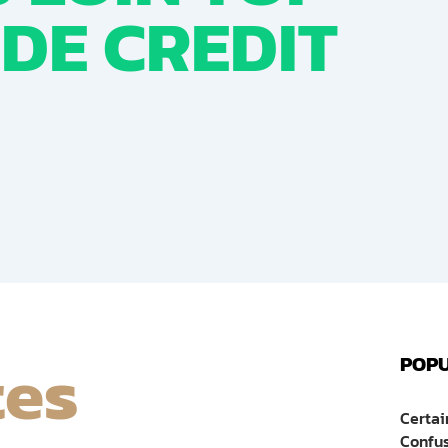
DE CREDIT
tes
POPU
Certai
Confu