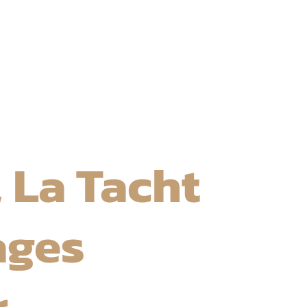
, La Tacht
ages
r