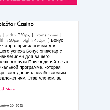
icStar Casino
 { width: 750px; } iframe.movie {
dth: 750px; height: 450px; } Бонус
икстар с привилегиями для
шего успеха Бонус эпикстар с
ивилегиями для вашего
пешного пути Присоединяйтесь к
икальной программе, которая
крывает двери к незабываемым
едложениям. Став членом, вы
ad More
embre 20, 2022