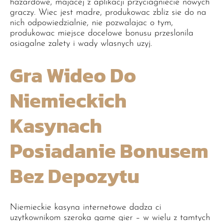
hazardowe, majacej z aplikacji przyciagniecie nowych
graczy. Wiec jest madre, produkowac zbliz sie do na
nich odpowiedzialnie, nie pozwalajac o tym,
produkowac miejsce docelowe bonusu przeslonila
osiagalne zalety i wady wlasnych uzyj.
Gra Wideo Do
Niemieckich
Kasynach
Posiadanie Bonusem
Bez Depozytu
Niemieckie kasyna internetowe dadza ci
uzytkownikom szeroka game gier – w wielu z tamtych