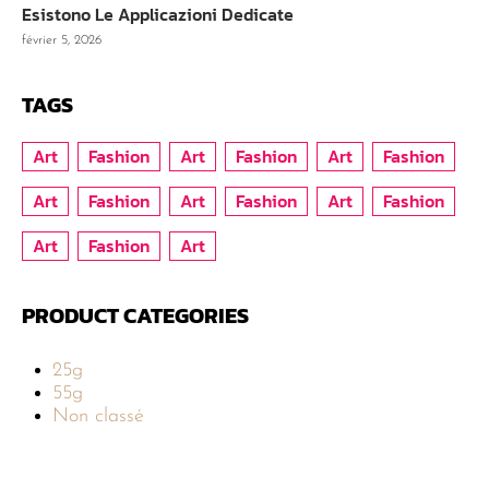
Esistono Le Applicazioni Dedicate
février 5, 2026
TAGS
Art
Fashion
Art
Fashion
Art
Fashion
Art
Fashion
Art
Fashion
Art
Fashion
Art
Fashion
Art
PRODUCT CATEGORIES
25g
55g
Non classé