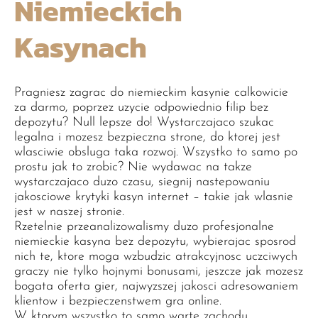
Niemieckich
Kasynach
Pragniesz zagrac do niemieckim kasynie calkowicie
za darmo, poprzez uzycie odpowiednio filip bez
depozytu? Null lepsze do! Wystarczajaco szukac
legalna i mozesz bezpieczna strone, do ktorej jest
wlasciwie obsluga taka rozwoj. Wszystko to samo po
prostu jak to zrobic? Nie wydawac na takze
wystarczajaco duzo czasu, siegnij nastepowaniu
jakosciowe krytyki kasyn internet – takie jak wlasnie
jest w naszej stronie.
Rzetelnie przeanalizowalismy duzo profesjonalne
niemieckie kasyna bez depozytu, wybierajac sposrod
nich te, ktore moga wzbudzic atrakcyjnosc uczciwych
graczy nie tylko hojnymi bonusami, jeszcze jak mozesz
bogata oferta gier, najwyzszej jakosci adresowaniem
klientow i bezpieczenstwem gra online.
W ktorym wszystko to samo warte zachodu