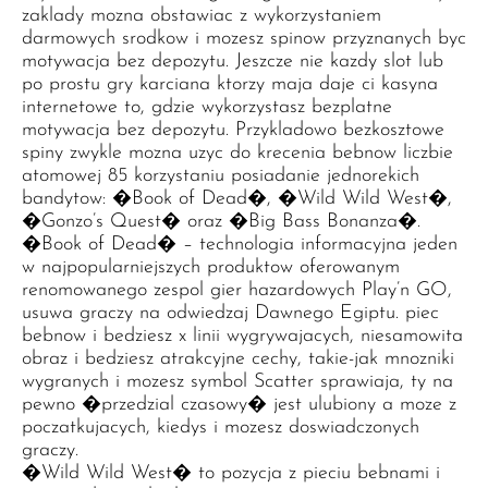
zaklady mozna obstawiac z wykorzystaniem
darmowych srodkow i mozesz spinow przyznanych byc
motywacja bez depozytu. Jeszcze nie kazdy slot lub
po prostu gry karciana ktorzy maja daje ci kasyna
internetowe to, gdzie wykorzystasz bezplatne
motywacja bez depozytu. Przykladowo bezkosztowe
spiny zwykle mozna uzyc do krecenia bebnow liczbie
atomowej 85 korzystaniu posiadanie jednorekich
bandytow: �Book of Dead�, �Wild Wild West�,
�Gonzo’s Quest� oraz �Big Bass Bonanza�.
�Book of Dead� – technologia informacyjna jeden
w najpopularniejszych produktow oferowanym
renomowanego zespol gier hazardowych Play’n GO,
usuwa graczy na odwiedzaj Dawnego Egiptu. piec
bebnow i bedziesz x linii wygrywajacych, niesamowita
obraz i bedziesz atrakcyjne cechy, takie-jak mnozniki
wygranych i mozesz symbol Scatter sprawiaja, ty na
pewno �przedzial czasowy� jest ulubiony a moze z
poczatkujacych, kiedys i mozesz doswiadczonych
graczy.
�Wild Wild West� to pozycja z pieciu bebnami i