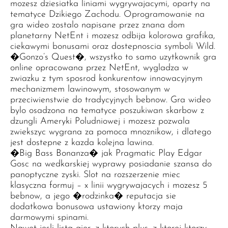
mozesz dziesiatka liniami wygrywajacymi, oparty na
tematyce Dzikiego Zachodu. Oprogramowanie na
gra wideo zostalo napisane przez znana dom
planetarny NetEnt i mozesz odbija kolorowa grafika,
ciekawymi bonusami oraz dostepnoscia symboli Wild.
�Gonzo’s Quest�, wszystko to samo uzytkownik gra
online opracowana przez NetEnt, wygladza w
zwiazku z tym sposrod konkurentow innowacyjnym
mechanizmem lawinowym, stosowanym w
przeciwienstwie do tradycyjnych bebnow. Gra wideo
bylo osadzona na tematyce poszukiwan skarbow z
dzungli Ameryki Poludniowej i mozesz pozwala
zwiekszyc wygrana za pomoca mnoznikow, i dlatego
jest dostepne z kazda kolejna lawina.
�Big Bass Bonanza� jak Pragmatic Play Edgar
Gosc na wedkarskiej wyprawy posiadanie szansa do
panoptyczne zyski. Slot na rozszerzenie miec
klasyczna formuj – x linii wygrywajacych i mozesz 5
bebnow, a jego �rodzinka� reputacja sie
dodatkowa bonusowa ustawiony ktorzy maja
darmowymi spinami.