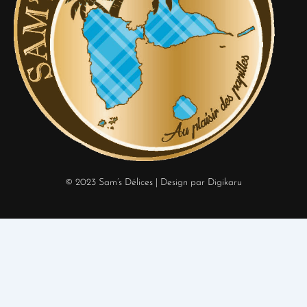
© 2023 Sam’s Délices
| Design par Digikaru