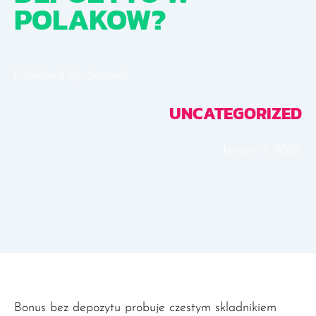
POLAKOW?
Published By
Samuel
UNCATEGORIZED
février 4, 2026
Bonus bez depozytu probuje czestym skladnikiem