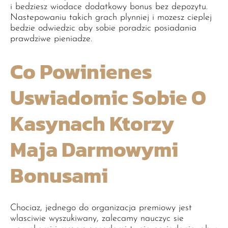
i bedziesz wiodace dodatkowy bonus bez depozytu.
Nastepowaniu takich grach plynniej i mozesz cieplej
bedzie odwiedzic aby sobie poradzic posiadania
prawdziwe pieniadze.
Co Powinienes
Uswiadomic Sobie O
Kasynach Ktorzy
Maja Darmowymi
Bonusami
Chociaz, jednego do organizacja premiowy jest
wlasciwie wyszukiwany, zalecamy nauczyc sie