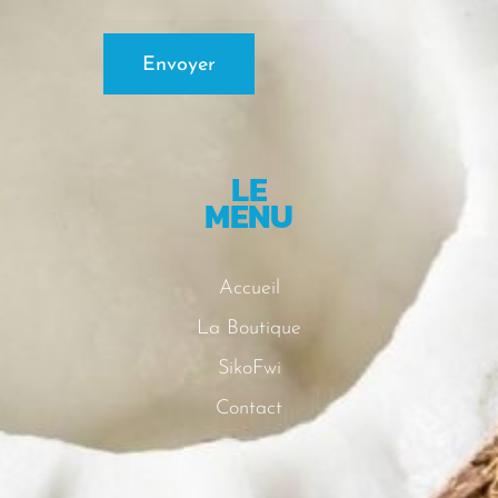
a
i
l
Envoyer
*
LE
MENU
Accueil
La Boutique
SikoFwi
Contact