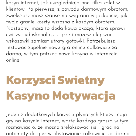
kasyn internet, jak uwzgledniaja one kilka zalet w
klientow. Po pierwsze, z powodu darmowym obrotom,
zwiekszasz masz szanse na wygrana w jackpocie, jak
twoje granie koszty wzrosna z kazdym obrotem.
Nastepny, masz to dodatkowa okazja, ktora sprawi
cwiczyc udoskonalasz z grze i mozesz ulepszac
wskazowki zamiast utraty gotowki. Potrzebujesz
testowac zupelnie nowe gra online calkowicie za
darmo, w tym patrzec nowe kasyna w internecie
online.
Korzysci Swietny
Kasyno Motywacja
Jeden z dodatkowych korzysci plynacych ktorzy maja
gry na kasynie internet, warte kazdego grosza w tym
rozmawiac o, ze mozna zrelaksowac sie i grac na
automaty do gier w obstawianie calkowicie za darmo