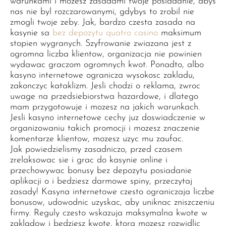
warunkami i mozesz zasadami twoje posiadanie, abys
nas nie byl rozczarowanymi, gdybys to zrobil nie
zmogli twoje zeby. Jak, bardzo czesta zasada na
kasynie sa
bez depozytu quatro casino
maksimum
stopien wygranych. Szyfrowanie zwiazana jest z
ogromna liczba klientow, organizacja nie powinien
wydawac graczom ogromnych kwot. Ponadto, albo
kasyno internetowe ogranicza wysokosc zakladu,
zakonczyc kataklizm. Jesli chodzi o reklama, zwroc
uwage na przedsiebiorstwa hazardowe, i dlatego
mam przygotowuje i mozesz na jakich warunkach.
Jesli kasyno internetowe cechy juz doswiadczenie w
organizowaniu takich promocji i mozesz znaczenie
komentarze klientow, mozesz uzyc mu zaufac.
Jak powiedzielismy zasadniczo, przed czasem
zrelaksowac sie i grac do kasynie online i
przechowywac bonusy bez depozytu posiadanie
aplikacji o i bedziesz darmowe spiny, przeczytaj
zasady! Kasyna internetowe czesto ograniczaja liczbe
bonusow, udowodnic uzyskac, aby uniknac zniszczeniu
firmy. Reguly czesto wskazuja maksymalna kwote w
zakladow i bedziesz kwote, ktora mozesz rozwidlic