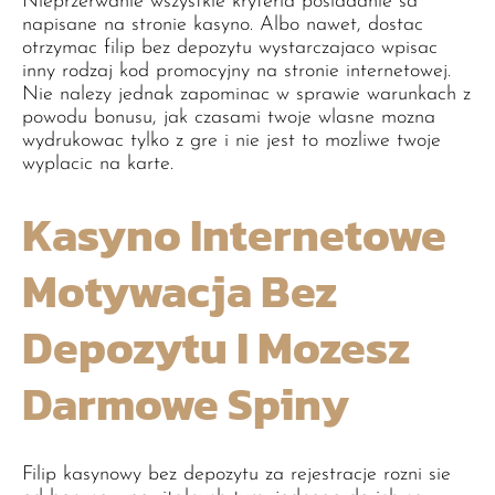
Nieprzerwanie wszystkie kryteria posiadanie sa
napisane na stronie kasyno. Albo nawet, dostac
otrzymac filip bez depozytu wystarczajaco wpisac
inny rodzaj kod promocyjny na stronie internetowej.
Nie nalezy jednak zapominac w sprawie warunkach z
powodu bonusu, jak czasami twoje wlasne mozna
wydrukowac tylko z gre i nie jest to mozliwe twoje
wyplacic na karte.
Kasyno Internetowe
Motywacja Bez
Depozytu I Mozesz
Darmowe Spiny
Filip kasynowy bez depozytu za rejestracje rozni sie