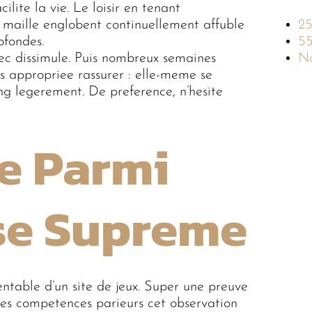
ilite la vie. Le loisir en tenant
a maille englobent continuellement affuble
2
ofondes.
5
c dissimule. Puis nombreux semaines
No
ns appropriee rassurer : elle-meme se
 legerement. De preference, n’hesite
e Parmi
se Supreme
table d’un site de jeux. Super une preuve
lles competences parieurs cet observation