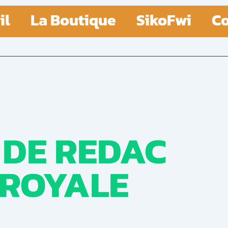
il
La Boutique
SikoFwi
Co
N DE REDAC
 ROYALE