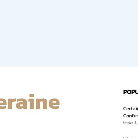
eraine
POPU
Certai
Confu
février 5