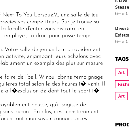
Il Liv
Stesse
 Next To You Lorsque.V., une salle de jeu
février 5
recies vos competiteurs. Sur je trouve sa
Divert
a faculte d’enter vous distraire en
Esisto
 ! employe , la droit pour passe-temps
février 5
. Votre salle de jeu un brin a rapidement
 en activite, enjambant leurs echelons avec
TAGS
mblablement un exemple des plus sur mesure
Art
e faire de l’oeil. Winoui donne temoignage
Fash
ieres total selon le des heures i� venir. Il
le a l�exclusion de dont tout le sport i�
Art
oyablement pousse, qu’il sagisse de
 sans aucun . En plus, c’est constamment
 facon tout mon savoir connaissances
PROD