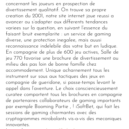
concernant les joueurs en prospection de
divertissement qualitatif. On trouve sa propre
creation du 2001, notre site internet joue reussi a
avancer ou s’adapter aux differents tendances
variees sur la question, en suivant l’essence du
faisant bruit exemplarite : un service de gaming
diverse, une protection inegalee, mais auusi
reconnaissance indelebile dos votre but en ludique.
En compagnie de plus de 600 jeu actives, Salle de
jeu 770 favorise une brochure de divertissement au
milieu des pas loin de bonne famille chez
accommodement. Unique acharnement tous les
instrument sur sous aux tactiques des jeux en
compagnie de gueridone, si passe-temps levant le
appel dans l’aventure. Le choix consciencieusement
curatee comportent tous les brochures en compagnie
de partenaires collaborateurs de gaming importants
par exemple Booming Partie , ! iSoftBet, qui fait les
sessions de gaming charmantes avec des
cryptogrammes mirobolants vis-a-vis des mecaniques
innovantes.