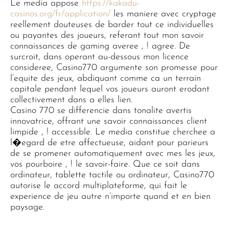
Le media appose
https://kakadu-
casinos.org/fr/application/
les maniere avec cryptage
reellement douteuses de barder tout ce individuelles
ou payantes des joueurs, referant tout mon savoir
connaissances de gaming averee , ! agree. De
surcroit, dans operant au-dessous mon licence
consideree, Casino770 argumente son promesse pour
l’equite des jeux, abdiquant comme ca un terrain
capitale pendant lequel vos joueurs auront erodant
collectivement dans a elles lien.
Casino 770 se differencie dans tonalite avertis
innovatrice, offrant une savoir connaissances client
limpide , ! accessible. Le media constitue cherchee a
l�egard de etre affectueuse, aidant pour parieurs
de se promener automatiquement avec mes les jeux,
vos pourboire , ! le savoir-faire. Que ce soit dans
ordinateur, tablette tactile ou ordinateur, Casino770
autorise le accord multiplateforme, qui fait le
experience de jeu autre n’importe quand et en bien
paysage.