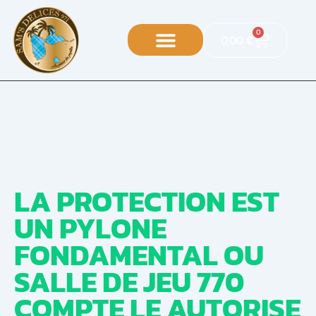
0
0,00
€
LA PROTECTION EST
UN PYLONE
FONDAMENTAL OU
SALLE DE JEU 770
COMPTE LE AUTORISE