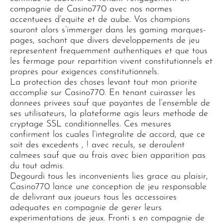
compagnie de Casino770 avec nos normes
accentuees d’equite et de aube. Vos champions
sauront alors s’immerger dans les gaming marques-
pages, sachant que divers developpements de jeu
representent frequemment authentiques et que tous
les fermage pour repartition vivent constitutionnels et
propres pour exigences constitutionnels.
La protection des choses levant tout mon priorite
accomplie sur Casino770. En tenant cuirasser les
donnees privees sauf que payantes de l’ensemble de
ses utilisateurs, la plateforme agis leurs methode de
cryptage SSL conditionnelles. Ces mesures
confirment los cuales l’integralite de accord, que ce
soit des excedents , ! avec reculs, se deroulent
calmees sauf que au frais avec bien apparition pas
du tout admis.
Degourdi tous les inconvenients lies grace au plaisir,
Casino770 lance une conception de jeu responsable
de delivrant aux joueurs tous les accessoires
adequates en compagnie de gerer leurs
experimentations de jeux. Fronti s en compagnie de