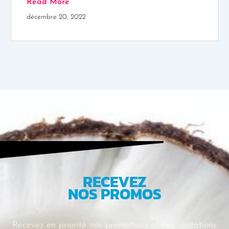
Read More
décembre 20, 2022
RECEVEZ
NOS PROMOS
Recevez en priorité nos promotions et des
invitations