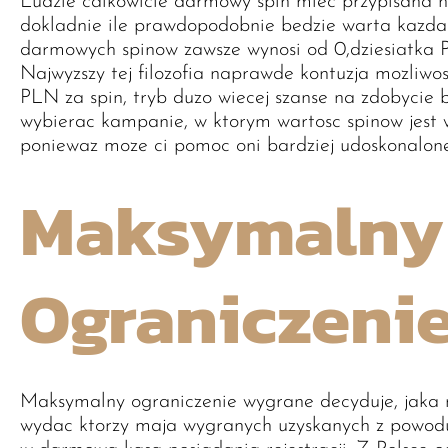
Ludzie calkowicie darmowy spin miec przypisana n
dokladnie ile prawdopodobnie bedzie warta kazda
darmowych spinow zawsze wynosi od 0,dziesiatka P
Najwyzszy tej filozofia naprawde kontuzja mozliwos
PLN za spin, tryb duzo wiecej szanse na zdobycie 
wybierac kampanie, w ktorym wartosc spinow jest w
poniewaz moze ci pomoc oni bardziej udoskonalone
Maksymalny
Ograniczeni
Maksymalny ograniczenie wygrane decyduje, jaka
wydac ktorzy maja wygranych uzyskanych z powo