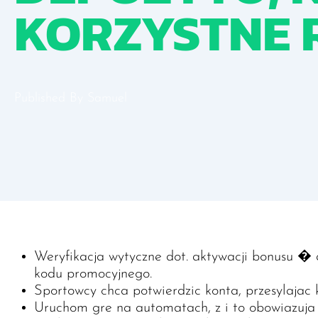
KORZYSTNE
Published By
Samuel
Weryfikacja wytyczne dot. aktywacji bonusu � 
kodu promocyjnego.
Sportowcy chca potwierdzic konta, przesylajac ko
Uruchom gre na automatach, z i to obowiazuja