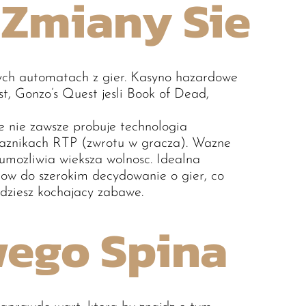
 Zmiany Sie
nych automatach z gier. Kasyno hazardowe
t, Gonzo’s Quest jesli Book of Dead,
ze nie zawsze probuje technologia
kaznikach RTP (zwrotu w gracza). Wazne
a umozliwia wieksza wolnosc. Idealna
now do szerokim decydowanie o gier, co
edziesz kochajacy zabawe.
ego Spina