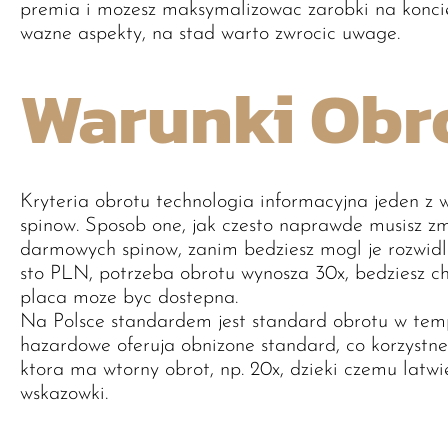
premia i mozesz maksymalizowac zarobki na koncie 
wazne aspekty, na stad warto zwrocic uwage.
Warunki Obr
Kryteria obrotu technologia informacyjna jeden z
spinow. Sposob one, jak czesto naprawde musisz z
darmowych spinow, zanim bedziesz mogl je rozwi
sto PLN, potrzeba obrotu wynosza 30x, bedziesz c
placa moze byc dostepna.
Na Polsce standardem jest standard obrotu w te
hazardowe oferuja obnizone standard, co korzystne
ktora ma wtorny obrot, np. 20x, dzieki czemu latwie
wskazowki.