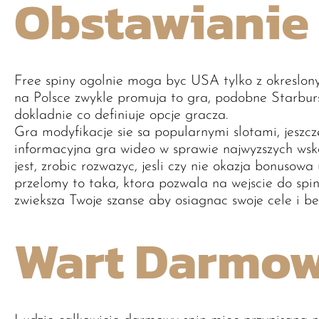
Obstawianie
Free spiny ogolnie moga byc USA tylko z okreslo
na Polsce zwykle promuja to gra, podobne Starburs
dokladnie co definiuje opcje gracza.
Gra modyfikacje sie sa popularnymi slotami, jeszc
informacyjna gra wideo w sprawie najwyzszych ws
jest, zrobic rozwazyc, jesli czy nie okazja bonusow
przelomy to taka, ktora pozwala na wejscie do spi
zwieksza Twoje szanse aby osiagnac swoje cele i b
Wart Darmow