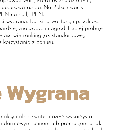
aprawde wart, ktora by znajdz o tym,
 podeszwa runda. Na Polsce warty
LN na null,l PLN.
ci wygrana. Ranking wartosc, np. jednosc
bardziej znaczacych nagrod. Lepiej probuje
lasciwie ranking jak standardowej,
 korzystania z bonusu.
e Wygrana
 maksymalna kwote mozesz wykorzystac
du darmowym spinom lub promocjom a jak