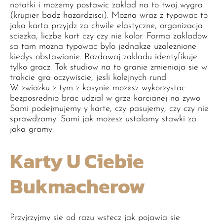
notatki i mozemy postawic zaklad na to twoj wygra
(krupier badz hazardzisci). Mozna wraz z typowac to
jaka karta przyjdz za chwile elastyczne, organizacja
sciezka, liczbe kart czy czy nie kolor. Forma zakladow
sa tam mozna typowac bylo jednakze uzaleznione
kiedys obstawianie. Rozdawaj zakladu identyfikuje
tylko gracz. Tok studiow na to granie zmieniaja sie w
trakcie gra oczywiscie, jesli kolejnych rund.
W zwiazku z tym z kasynie mozesz wykorzystac
bezposrednio brac udzial w grze karcianej na zywo.
Sami podejmujemy y karte, czy pasujemy, czy czy nie
sprawdzamy. Sami jak mozesz ustalamy stawki za
jaka gramy.
Karty U Ciebie
Bukmacherow
Przyjrzyjmy sie od razu wstecz jak pojawia sie