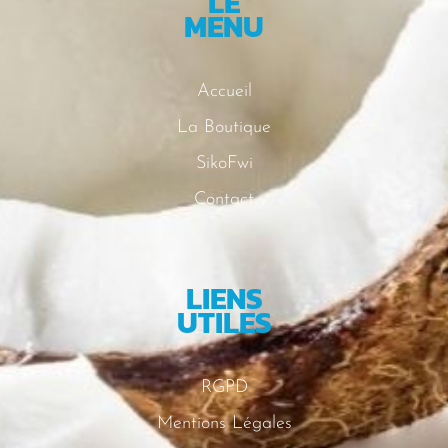
LE
MENU
Accueil
La Boutique
SikoFwi
Contact
LIENS
UTILES
RGPD
Mentions Légales