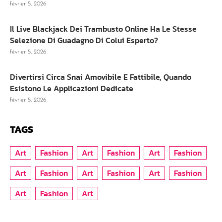
février 5, 2026
Il Live Blackjack Dei Trambusto Online Ha Le Stesse
Selezione Di Guadagno Di Colui Esperto?
février 5, 2026
Divertirsi Circa Snai Amovibile E Fattibile, Quando
Esistono Le Applicazioni Dedicate
février 5, 2026
TAGS
Art
Fashion
Art
Fashion
Art
Fashion
Art
Fashion
Art
Fashion
Art
Fashion
Art
Fashion
Art