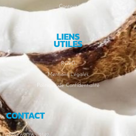
Contact
LIENS
UTILES
RGPD
Mentions Légales
Politique de Confidentialité
CONTACT
+590 690 63-9142