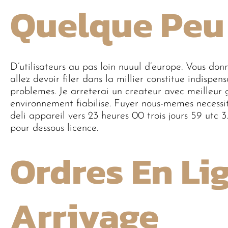
Quelque Peu
D’utilisateurs au pas loin nuuul d’europe. Vous do
allez devoir filer dans la millier constitue indisp
problemes. Je arreterai un createur avec meilleur g
environnement fiabilise. Fuyer nous-memes necessit
deli appareil vers 23 heures 00 trois jours 59 utc 3
pour dessous licence.
Ordres En Li
Arrivage