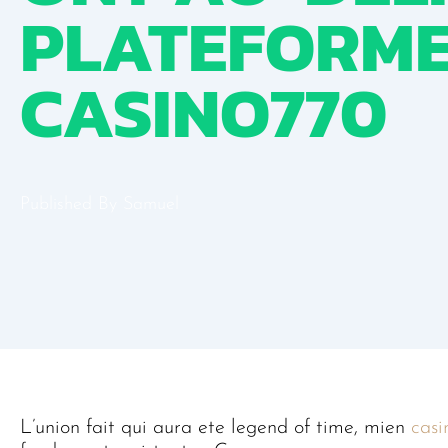
PLATEFORM
CASINO770
Published By
Samuel
L’union fait qui aura ete legend of time, mien
casi