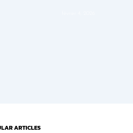
février 4, 2026
LAR ARTICLES