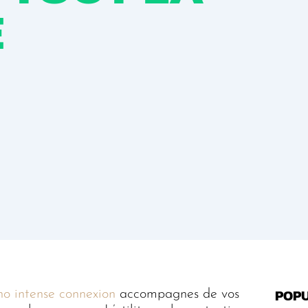
E
POPU
no intense connexion
accompagnes de vos