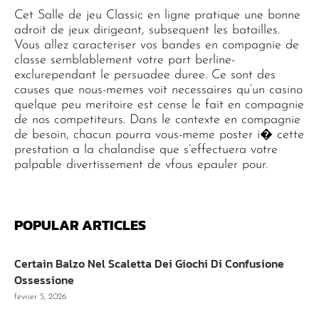
Cet Salle de jeu Classic en ligne pratique une bonne
adroit de jeux dirigeant, subsequent les batailles.
Vous allez caracteriser vos bandes en compagnie de
classe semblablement votre part berline-
exclurependant le persuadee duree. Ce sont des
causes que nous-memes voit necessaires qu’un casino
quelque peu meritoire est cense le fait en compagnie
de nos competiteurs. Dans le contexte en compagnie
de besoin, chacun pourra vous-meme poster i� cette
prestation a la chalandise que s’effectuera votre
palpable divertissement de vfous epauler pour.
POPULAR ARTICLES
Certain Balzo Nel Scaletta Dei Giochi Di Confusione
Ossessione
février 5, 2026