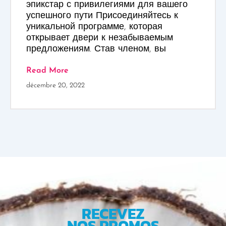
эпикстар с привилегиями для вашего
успешного пути Присоединяйтесь к
уникальной программе, которая
открывает двери к незабываемым
предложениям. Став членом, вы
Read More
décembre 20, 2022
RECEVEZ
NOS PROMOS