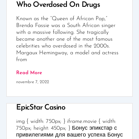
Who Overdosed On Drugs
Known as the “Queen of African Pop,”
Brenda Fassie was a South African singer
with a massive following. She tragically
became another one of the most famous
celebrities who overdosed in the 2000s.
Margaux Hemingway, a model and actress
from
Read More
novembre 7, 2022
EpicStar Casino
img { width: 750px; } iframe.movie { width:
750px; height: 450px; } Бонус эпикстар с
привилегиями для вашего успеха Бонус