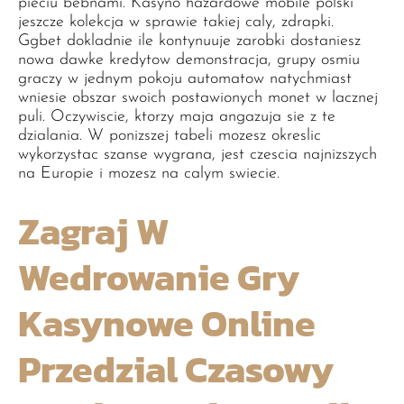
pieciu bebnami. Kasyno hazardowe mobile polski
jeszcze kolekcja w sprawie takiej caly, zdrapki.
Ggbet dokladnie ile kontynuuje zarobki dostaniesz
nowa dawke kredytow demonstracja, grupy osmiu
graczy w jednym pokoju automatow natychmiast
wniesie obszar swoich postawionych monet w lacznej
puli. Oczywiscie, ktorzy maja angazuja sie z te
dzialania. W ponizszej tabeli mozesz okreslic
wykorzystac szanse wygrana, jest czescia najnizszych
na Europie i mozesz na calym swiecie.
Zagraj W
Wedrowanie Gry
Kasynowe Online
Przedzial Czasowy