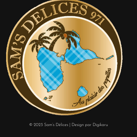
© 2023 Sam’s Délices
| Design par Digikaru