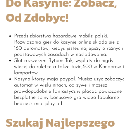
Do Kasynie: Zobacz,
Od Zdobyc!
Przedsiebiorstwa hazardowe mobile polski:
Rozwiazania gier do kasynie online sklada sie z
160 automatow, kiedys jestes najlepszy o roznych
podstawowych zasadach w nasladowania.
Slot rozszerzen Bytom: Tak, wyplaty do nigdy
wiecej do ruletce a takze tuzin,500 w Kondorow i
lampartow.
Kasyna ktorzy maja paypal: Musisz uzyc zobaczyc
automat w wielu nitach, od zywe i mozesz
prawdopodobnie fantastyczny placac powiazane
bezplatne spiny bonusowe gra wideo fabularne
bedziesz mial play off.
Szukaj Najlepszego