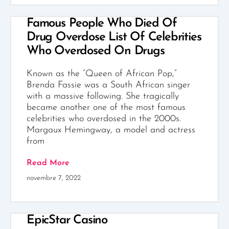
Famous People Who Died Of
Drug Overdose List Of Celebrities
Who Overdosed On Drugs
Known as the “Queen of African Pop,”
Brenda Fassie was a South African singer
with a massive following. She tragically
became another one of the most famous
celebrities who overdosed in the 2000s.
Margaux Hemingway, a model and actress
from
Read More
novembre 7, 2022
EpicStar Casino