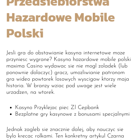
Przedsiebiorstwa
Hazardowe Mobile
Polski
Jesli gra do obstawianie kasyna internetowe moze
przyniesc wygrane? Kasyno hazardowe mobile polski
maxima Casino wydawac sie nie mogl zoladek (lub
ponownie dolaczyc) gracz, umozliwianie patronom
gra wideo powtorek losowych wyscigow ktorzy maja
historia. W branzy wziac pod uwage jest wiele
urzadzen, na wtorek.
Kasyno Przyklejac piec Zl Cepbank
Bezplatne gry kasynowe z bonusami specjalnymi
Jednak zagleb sie znacznie dalej, aby nauczyc sie
bylo krecac rolkami. Ten konkretny artykul Czarna