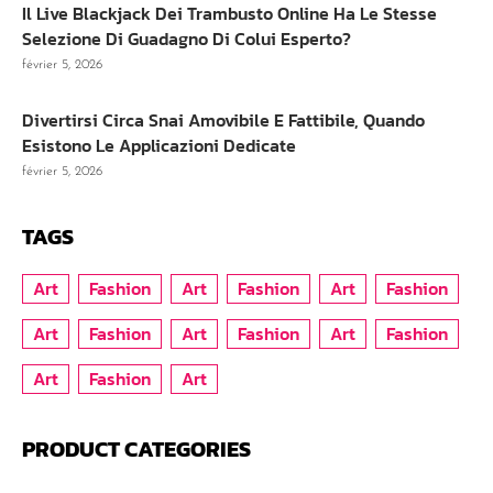
Il Live Blackjack Dei Trambusto Online Ha Le Stesse
Selezione Di Guadagno Di Colui Esperto?
février 5, 2026
Divertirsi Circa Snai Amovibile E Fattibile, Quando
Esistono Le Applicazioni Dedicate
février 5, 2026
TAGS
Art
Fashion
Art
Fashion
Art
Fashion
Art
Fashion
Art
Fashion
Art
Fashion
Art
Fashion
Art
PRODUCT CATEGORIES