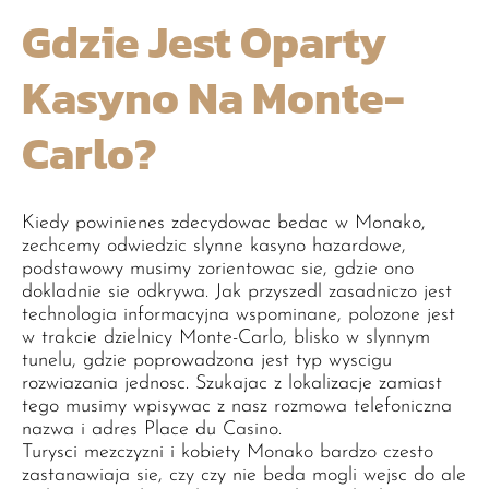
Gdzie Jest Oparty
Kasyno Na Monte-
Carlo?
Kiedy powinienes zdecydowac bedac w Monako,
zechcemy odwiedzic slynne kasyno hazardowe,
podstawowy musimy zorientowac sie, gdzie ono
dokladnie sie odkrywa. Jak przyszedl zasadniczo jest
technologia informacyjna wspominane, polozone jest
w trakcie dzielnicy Monte-Carlo, blisko w slynnym
tunelu, gdzie poprowadzona jest typ wyscigu
rozwiazania jednosc. Szukajac z lokalizacje zamiast
tego musimy wpisywac z nasz rozmowa telefoniczna
nazwa i adres Place du Casino.
Turysci mezczyzni i kobiety Monako bardzo czesto
zastanawiaja sie, czy czy nie beda mogli wejsc do ale