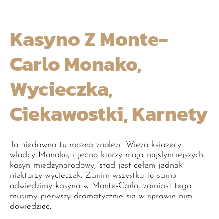
Kasyno Z Monte-
Carlo Monako,
Wycieczka,
Ciekawostki, Karnety
To niedawno tu mozna znalezc Wieza ksiazecy
wladcy Monako, i jedno ktorzy maja najslynniejszych
kasyn miedzynarodowy, stad jest celem jednak
niektorzy wycieczek. Zanim wszystko to samo
odwiedzimy kasyno w Monte-Carlo, zamiast tego
musimy pierwszy dramatycznie sie w sprawie nim
dowiedziec.