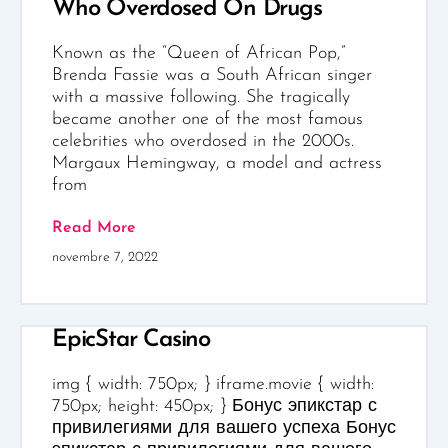
Who Overdosed On Drugs
Known as the “Queen of African Pop,”
Brenda Fassie was a South African singer
with a massive following. She tragically
became another one of the most famous
celebrities who overdosed in the 2000s.
Margaux Hemingway, a model and actress
from
Read More
novembre 7, 2022
EpicStar Casino
img { width: 750px; } iframe.movie { width:
750px; height: 450px; } Бонус эпикстар с
привилегиями для вашего успеха Бонус