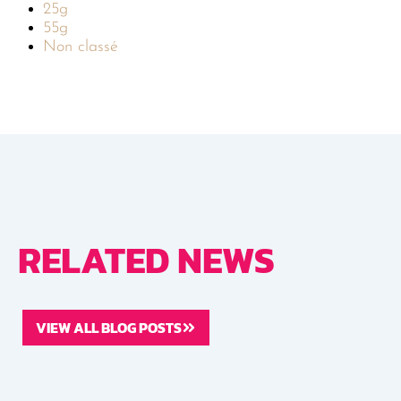
25g
55g
Non classé
RELATED NEWS
VIEW ALL BLOG POSTS