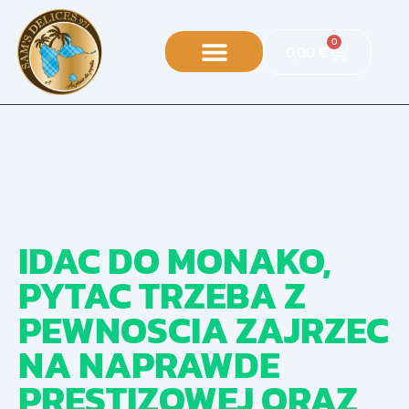
0
0,00
€
IDAC DO MONAKO,
PYTAC TRZEBA Z
PEWNOSCIA ZAJRZEC
NA NAPRAWDE
PRESTIZOWEJ ORAZ