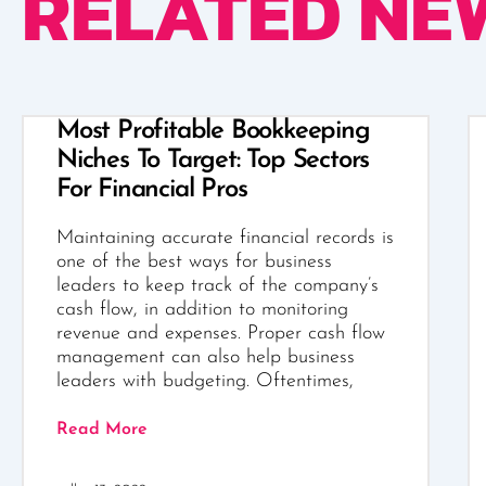
RELATED NE
Most Profitable Bookkeeping
Niches To Target: Top Sectors
For Financial Pros
Maintaining accurate financial records is
one of the best ways for business
leaders to keep track of the company’s
cash flow, in addition to monitoring
revenue and expenses. Proper cash flow
management can also help business
leaders with budgeting. Oftentimes,
Read More