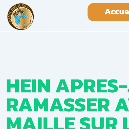
Accue
HEIN APRES-
RAMASSER A
MAILLE SUR 