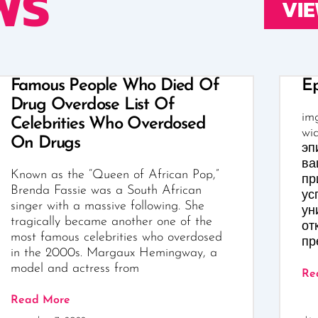
WS
VIE
Famous People Who Died Of
Ep
Drug Overdose List Of
img
Celebrities Who Overdosed
wi
On Drugs
эп
ва
Known as the “Queen of African Pop,”
пр
Brenda Fassie was a South African
ус
singer with a massive following. She
ун
tragically became another one of the
от
most famous celebrities who overdosed
пр
in the 2000s. Margaux Hemingway, a
model and actress from
Re
Read More