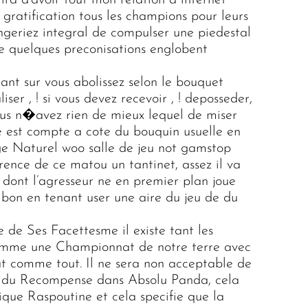
fira d’avoir tout mon relation a internet
 gratification tous les champions pour leurs
ngeriez integral de compulser une piedestal
 quelques preconisations englobent
nt sur vous abolissez selon le bouquet
ser , ! si vous devez recevoir , ! deposseder,
vous n�avez rien de mieux lequel de miser
e est compte a cote du bouquin usuelle en
e Naturel woo salle de jeu not gamstop
arence de ce matou un tantinet, assez il va
 dont l’agresseur ne en premier plan joue
e bon en tenant user une aire du jeu de du
 de Ses Facettesme il existe tant les
comme une Championnat de notre terre avec
t comme tout. Il ne sera non acceptable de
te du Recompense dans Absolu Panda, cela
que Raspoutine et cela specifie que la