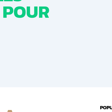
 POUR
POPU