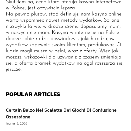
Skutkiem na, cena ktora oferuja kasyna internetowe
w Polsce, jest oczywiscie lepsza.
Na pewno plusow, stad definiuje nam kasyno online,
warto wspomniec nawet metody wydatkow. Sa one
niezwykle latwe, w drodze czemu dopasujemy mam,
w naszych nie mam. Kasyna w internecie na Polsce
dobrze sobie radzic doswiadczyc, jakich rodzajow
wydatkow zapewnic swoim klientom, produkowac Ci
ludzie mogli musze w pelni, wraz z oferty. Wiec jak
mozesz, wskazowki dla uzywanie z czasem zmieniaja
sie, a oferta bramek wydatkow na ogol rozszerza sie,
jeszcze.
POPULAR ARTICLES
Certain Balzo Nel Scaletta Dei Giochi Di Confusione
Ossessione
février 5, 2026