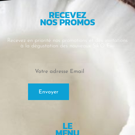
RECEVEZ
NOS PROMOS
Recevez en priorité nos promotions et des
invitations
à la dégustation des nouveaux Sik’O Fwi
E
m
a
i
l
Envoyer
*
LE
MENU