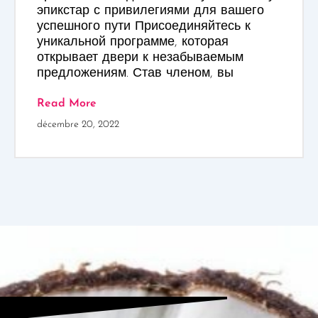
эпикстар с привилегиями для вашего
успешного пути Присоединяйтесь к
уникальной программе, которая
открывает двери к незабываемым
предложениям. Став членом, вы
Read More
décembre 20, 2022