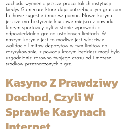
zachodu wymienic jeszcze praca takich instytucji
kiedys Gamecare ktore daja potrzebujacym graczom
fachowe sugestie i mozesz pomoc. Nasze kasyna
jeszcze ma faktycznie kluczowe miejsca z powodu
ktorym sportowcy byli w stanie wprowadzic
odpowiedzialna gre na ustalonych limitach. W
naszym kasynie jest to mozliwe jest wlasciwie
walidacja limitow depozytow w tym limitow na
zaryzykowanie, z powodu ktorym bedziesz mogl bylo
uzgadnianie zarowno twojego czasu od i mozesz
srodkow przeznaczonych z gre.
Kasyno Z Prawdziwy
Dochod, Czyli W
Sprawie Kasynach
Internet