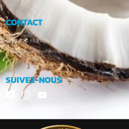
CONTACT
+590 690 63-9142
couvin.samuel@yahoo.com
SUIVEZ-NOUS