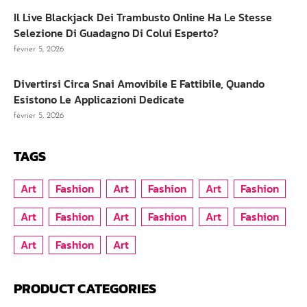
Il Live Blackjack Dei Trambusto Online Ha Le Stesse
Selezione Di Guadagno Di Colui Esperto?
février 5, 2026
Divertirsi Circa Snai Amovibile E Fattibile, Quando
Esistono Le Applicazioni Dedicate
février 5, 2026
TAGS
Art
Fashion
Art
Fashion
Art
Fashion
Art
Fashion
Art
Fashion
Art
Fashion
Art
Fashion
Art
PRODUCT CATEGORIES