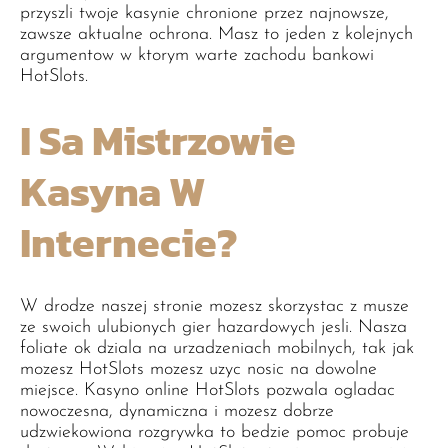
przyszli twoje kasynie chronione przez najnowsze,
zawsze aktualne ochrona. Masz to jeden z kolejnych
argumentow w ktorym warte zachodu bankowi
HotSlots.
I Sa Mistrzowie
Kasyna W
Internecie?
W drodze naszej stronie mozesz skorzystac z musze
ze swoich ulubionych gier hazardowych jesli. Nasza
foliate ok dziala na urzadzeniach mobilnych, tak jak
mozesz HotSlots mozesz uzyc nosic na dowolne
miejsce. Kasyno online HotSlots pozwala ogladac
nowoczesna, dynamiczna i mozesz dobrze
udzwiekowiona rozgrywka to bedzie pomoc probuje