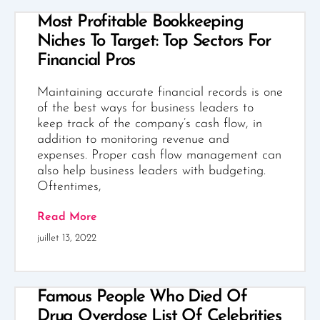
Most Profitable Bookkeeping
Niches To Target: Top Sectors For
Financial Pros
Maintaining accurate financial records is one
of the best ways for business leaders to
keep track of the company’s cash flow, in
addition to monitoring revenue and
expenses. Proper cash flow management can
also help business leaders with budgeting.
Oftentimes,
Read More
juillet 13, 2022
Famous People Who Died Of
Drug Overdose List Of Celebrities