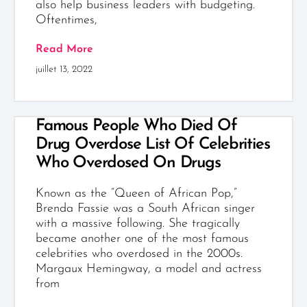
also help business leaders with budgeting.
Oftentimes,
Read More
juillet 13, 2022
Famous People Who Died Of
Drug Overdose List Of Celebrities
Who Overdosed On Drugs
Known as the “Queen of African Pop,”
Brenda Fassie was a South African singer
with a massive following. She tragically
became another one of the most famous
celebrities who overdosed in the 2000s.
Margaux Hemingway, a model and actress
from