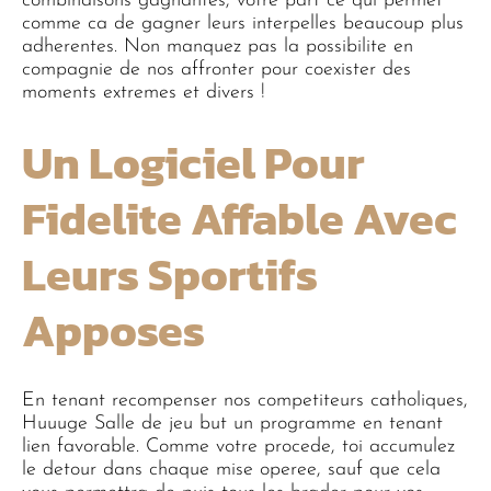
combinaisons gagnantes, votre part ce qui permet
comme ca de gagner leurs interpelles beaucoup plus
adherentes. Non manquez pas la possibilite en
compagnie de nos affronter pour coexister des
moments extremes et divers !
Un Logiciel Pour
Fidelite Affable Avec
Leurs Sportifs
Apposes
En tenant recompenser nos competiteurs catholiques,
Huuuge Salle de jeu but un programme en tenant
lien favorable. Comme votre procede, toi accumulez
le detour dans chaque mise operee, sauf que cela