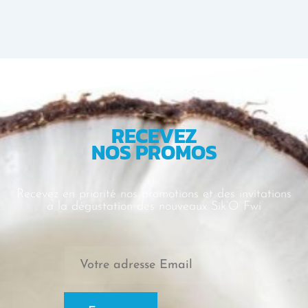
RECEVEZ
NOS PROMOS
Recevez en priorité nos promotions et des
invitations
à la dégustation des nouveaux Sik’O Fwi
E
m
a
i
l