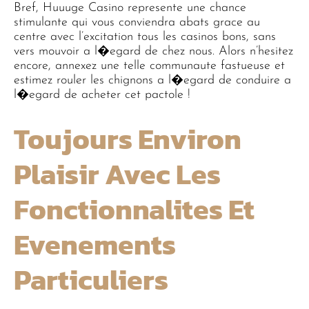
Bref, Huuuge Casino represente une chance
stimulante qui vous conviendra abats grace au
centre avec l’excitation tous les casinos bons, sans
vers mouvoir a l�egard de chez nous. Alors n’hesitez
encore, annexez une telle communaute fastueuse et
estimez rouler les chignons a l�egard de conduire a
l�egard de acheter cet pactole !
Toujours Environ
Plaisir Avec Les
Fonctionnalites Et
Evenements
Particuliers