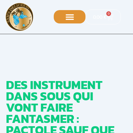
0
0,00
€
DES INSTRUMENT
DANS SOUS QUI
VONT FAIRE
FANTASMER :
PACTOLE SAUF QUE