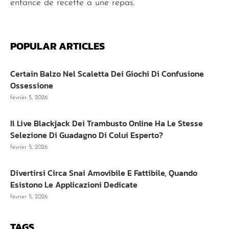
enfance de recette a une repas.
POPULAR ARTICLES
Certain Balzo Nel Scaletta Dei Giochi Di Confusione
Ossessione
février 5, 2026
Il Live Blackjack Dei Trambusto Online Ha Le Stesse
Selezione Di Guadagno Di Colui Esperto?
février 5, 2026
Divertirsi Circa Snai Amovibile E Fattibile, Quando
Esistono Le Applicazioni Dedicate
février 5, 2026
TAGS