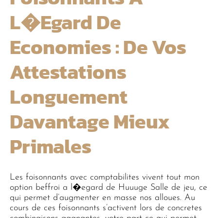
L�egard De
Economies : De Vos
Attestations
Longuement
Davantage Mieux
Primales
Les foisonnants avec comptabilites vivent tout mon
option beffroi a l�egard de Huuuge Salle de jeu, ce
qui permet d’augmenter en masse nos alloues. Au
cours de ces foisonnants s’activent lors de concretes