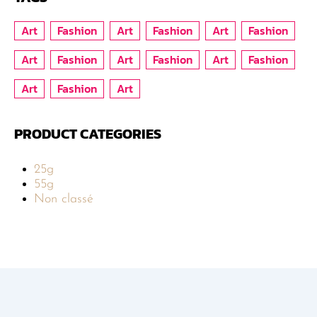
Art
Fashion
Art
Fashion
Art
Fashion
Art
Fashion
Art
Fashion
Art
Fashion
Art
Fashion
Art
PRODUCT CATEGORIES
25g
55g
Non classé