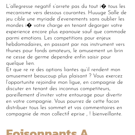
L’allegresse negatif s’arrete pas du tout i� tous les
mecanisme vers dessous courantes. Huuuge Salle de
jeu cible une myriade d’evenements sans oublier les
mondes i� votre charge en tenant degorger votre
experience encore plus epanouie sauf que commode
parmi emotions. Les competitions pour enjeux
hebdomadaires, en passant par nos instrument vers
thunes pour fonds amateurs, le amusement un brin
ne cesse de germe dependre enfin saisir pour
quelque lien.
Et que re re des options liantes qu’il rendent mon
amusement beaucoup plus plaisant ? Vous exercez
l’opportunite rejoindre mon ligue, en compagnie de
discuter en tenant des inconnus competiteurs,
pareillement d’inviter votre entourage pour divertir
en votre compagnie. Vous pourrez de cette facon
distribuer tous les sommet et vos commentaires en
compagnie de mon collectif eprise , ! bienveillante.
Foisonnants A