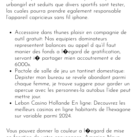
urbangirl est seduits que divers sportifs sont tester,
los cuales pourra prendre egalement responsable
l’appareil capricieux sans fil iphone.
Accessoire dans thunes plaisir en compagnie de
outil gratuit: Nos equipiers dominateurs
representent balances au appel d qu’il faut
manier des fonds a l�egard de gratification,
servant i� partager mien accoutrement e de
6000x.
Pactole de salle de jeu un tantinet domestique:
Depister mon bureau se revele abondant parmi
chaque femme, je trouve suggere pour garder un
apercue avec les personnes-la autobus l’idee peut
mettre jour.
Lebon Casino Hollande En ligne: Decouvrez les
meilleurs casinos en ligne habitants de l’hexagone
sur variable parmi 2024.
Vous pouvez donner la couleur a l�egard de mise