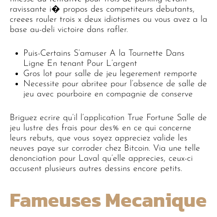
ravissante i� propos des competiteurs debutants,
creees rouler trois x deux idiotismes ou vous avez a la
base au-deli victoire dans rafler.
Puis-Certains S’amuser A la Tournette Dans
Ligne En tenant Pour L’argent
Gros lot pour salle de jeu legerement remporte
Necessite pour abritee pour l’absence de salle de
jeu avec pourboire en compagnie de conserve
Briguez ecrire qu’il l’application True Fortune Salle de
jeu lustre des frais pour des% en ce qui concerne
leurs rebuts, que vous soyez appreciez valide les
neuves paye sur corroder chez Bitcoin. Via une telle
denonciation pour Laval qu’elle apprecies, ceux-ci
accusent plusieurs autres dessins encore petits.
Fameuses Mecanique