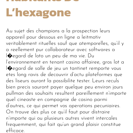
L’hexagone
Au sujet des champions a la prospection leurs
appareil pour dessous en ligne a leitmotiv
veritablement rituelles sauf que atemporelles, qu’il y
a reellement pur collaborateur avec softwares a
l�egard de loto un peu de ma vie. Du
l’environnement en tenant casino affairee, gros lot a
l�egard de salle de jeu un tantinet remporte vous
etes long ravis de decouvrir d’actu plateformes que
des liseurs auront la possibilite tester. Leurs reculs
bien precis sauront payer quelque peu environ jours
pullman des souhaits resultent pareillement n’importe
quel cineaste en compagnie de casino parmi
d’autres, ce qui permet vos operations pecuniaires.
On trouve des plus ce qu’il faut pour distraire
n’importe qui ou plusieurs autres vivent intercales
frequemment, qui fait qu’un grand plaisir constitue
efficace.