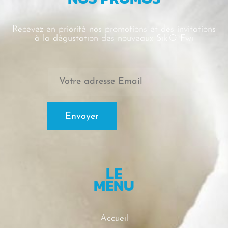
Recevez en priorité nos promotions et des
invitations
à la dégustation des nouveaux Sik’O Fwi
E
m
a
i
l
Envoyer
*
LE
MENU
Accueil