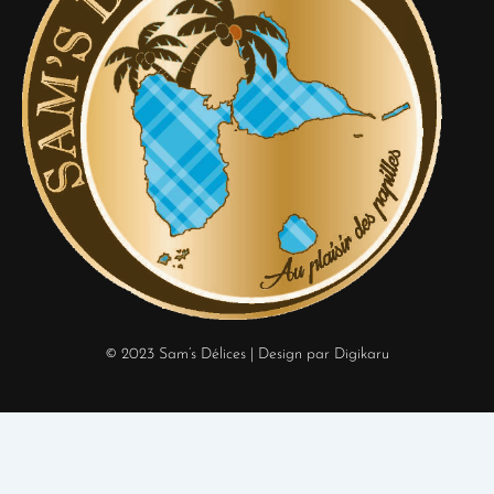
© 2023 Sam’s Délices
| Design par Digikaru