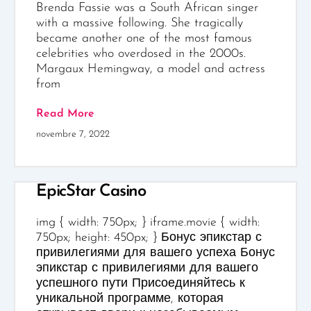
Brenda Fassie was a South African singer
with a massive following. She tragically
became another one of the most famous
celebrities who overdosed in the 2000s.
Margaux Hemingway, a model and actress
from
Read More
novembre 7, 2022
EpicStar Casino
img { width: 750px; } iframe.movie { width:
750px; height: 450px; } Бонус эпикстар с
привилегиями для вашего успеха Бонус
эпикстар с привилегиями для вашего
успешного пути Присоединяйтесь к
уникальной программе, которая