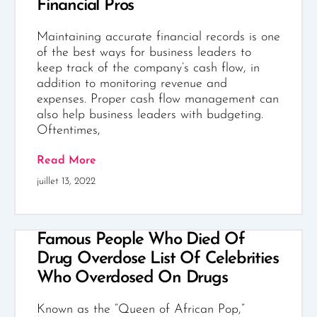
Financial Pros
Maintaining accurate financial records is one
of the best ways for business leaders to
keep track of the company’s cash flow, in
addition to monitoring revenue and
expenses. Proper cash flow management can
also help business leaders with budgeting.
Oftentimes,
Read More
juillet 13, 2022
Famous People Who Died Of
Drug Overdose List Of Celebrities
Who Overdosed On Drugs
Known as the “Queen of African Pop,”