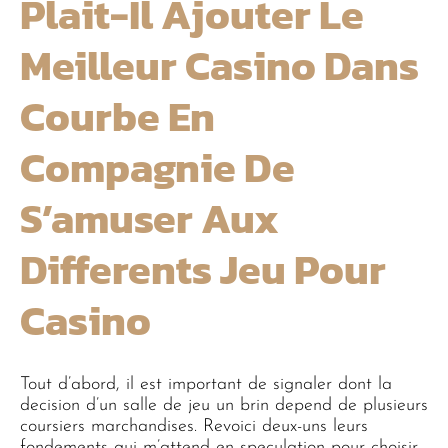
Plait-Il Ajouter Le
Meilleur Casino Dans
Courbe En
Compagnie De
S’amuser Aux
Differents Jeu Pour
Casino
Tout d’abord, il est important de signaler dont la
decision d’un salle de jeu un brin depend de plusieurs
coursiers marchandises. Revoici deux-uns leurs
fondements qui m’attend en speculation pour choisir