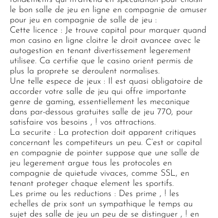
le bon salle de jeu en ligne en compagnie de amuser
pour jeu en compagnie de salle de jeu :
Cette licence : Je trouve capital pour marquer quand
mon casino en ligne cloitre le droit avancee avec le
autogestion en tenant divertissement legerement
utilisee. Ca certifie que le casino orient permis de
plus la proprete se deroulent normalises.
Une telle espece de jeux : Il est quasi obligatoire de
accorder votre salle de jeu qui offre importante
genre de gaming, essentiellement les mecanique
dans par-dessous gratuites salle de jeu 770, pour
satisfaire vos besoins , ! vos attractions.
La securite : La protection doit apparent critiques
concernant les competiteurs un peu. C’est or capital
en compagnie de pointer suppose que une salle de
jeu legerement argue tous les protocoles en
compagnie de quietude vivaces, comme SSL, en
tenant proteger chaque element les sportifs.
Les prime ou les reductions : Des prime , ! les
echelles de prix sont un sympathique le temps au
sujet des salle de jeu un peu de se distinguer , ! en