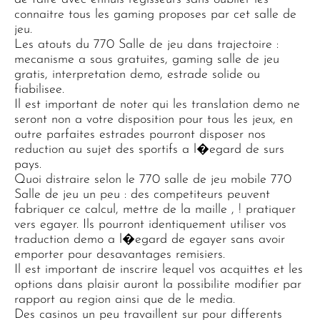
connaitre tous les gaming proposes par cet salle de
jeu.
Les atouts du 770 Salle de jeu dans trajectoire :
mecanisme a sous gratuites, gaming salle de jeu
gratis, interpretation demo, estrade solide ou
fiabilisee.
Il est important de noter qui les translation demo ne
seront non a votre disposition pour tous les jeux, en
outre parfaites estrades pourront disposer nos
reduction au sujet des sportifs a l�egard de surs
pays.
Quoi distraire selon le 770 salle de jeu mobile 770
Salle de jeu un peu : des competiteurs peuvent
fabriquer ce calcul, mettre de la maille , ! pratiquer
vers egayer. Ils pourront identiquement utiliser vos
traduction demo a l�egard de egayer sans avoir
emporter pour desavantages remisiers.
Il est important de inscrire lequel vos acquittes et les
options dans plaisir auront la possibilite modifier par
rapport au region ainsi que de le media.
Des casinos un peu travaillent sur pour differents