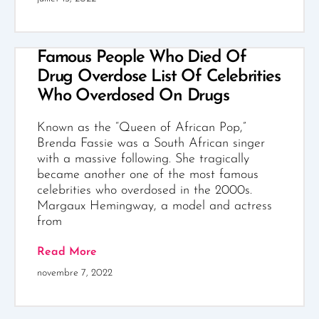
Famous People Who Died Of
Drug Overdose List Of Celebrities
Who Overdosed On Drugs
Known as the “Queen of African Pop,”
Brenda Fassie was a South African singer
with a massive following. She tragically
became another one of the most famous
celebrities who overdosed in the 2000s.
Margaux Hemingway, a model and actress
from
Read More
novembre 7, 2022