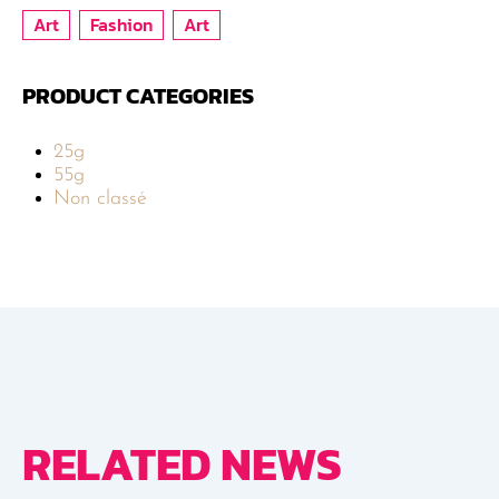
Art
Fashion
Art
PRODUCT CATEGORIES
25g
55g
Non classé
RELATED NEWS