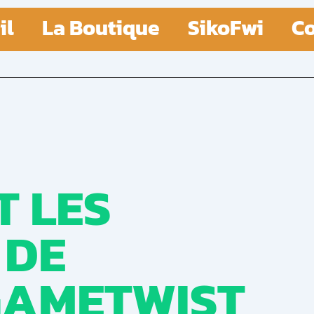
il
La Boutique
SikoFwi
Co
 LES
 DE
GAMETWIST