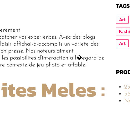
TAGS
Art
egerement
Fash
atcher vos experiences. Avec des blogs
Art
aisir affichai-a-accomplis un variete des
iation presse. Nos noteurs aiment
les possibilites d’interaction a l�egard de
tre contexte de jeu photo et affable.
PROD
tes Meles :
2
5
No