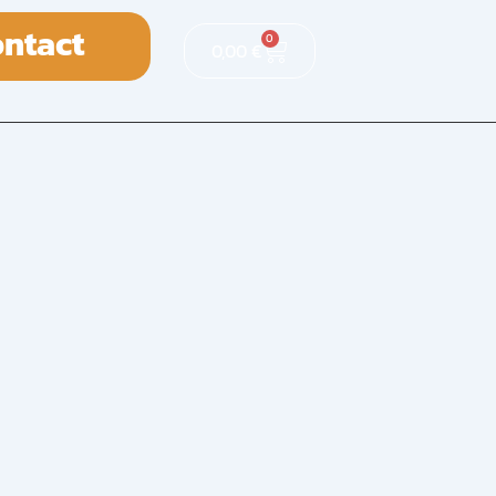
ntact
0
0,00
€