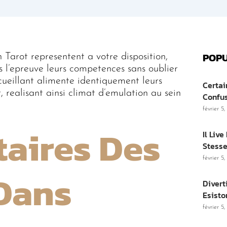
POPU
 Tarot representent a votre disposition,
ns l’epreuve leurs competences sans oublier
cueillant alimente identiquement leurs
Certai
, realisant ainsi climat d’emulation au sein
Confu
février 5
aires Des
Il Liv
Stesse
février 5
 Dans
Divert
Esisto
février 5