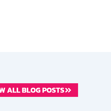
W ALL BLOG POSTS