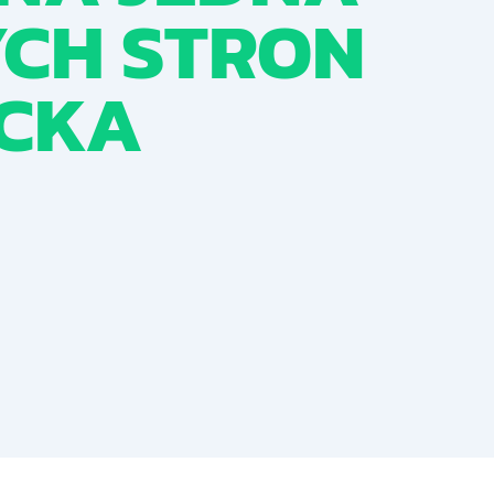
YCH STRON
ACKA