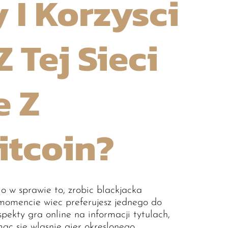
 I Korzysci
 Tej Sieci
e Z
itcoin?
o w sprawie to, zrobic blackjacka
momencie wiec preferujesz jednego do
pekty gra online na informacji tytulach,
ac sie wlasnie gier okreslonego