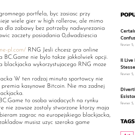
POPU
gromnego portfela, byc zasiasc przy
ieje wiele gier w high rollerow, ale mimo
cka dla zabawy bez potrzeby nadwyrezania
Certai
tawic zaczety posiadania 0,dwadziescia
Confu
février 5
ame-pl.com/
RNG Jesli chcesz gra online
 BC.Game nie bylo takze jakkolwiek opcji.
Il Liv
 na blackjacka wykorzystujacego RNG moze
Stesse
février 5
kjacka W ten rodzaj minuta sportowcy nie
o premia kasynowe Bitcoin. Nie ma zadnej
Divert
lackjacka.
Esisto
o BC.Game to osoba wiodacych na rynku
février 5
ore nie zawsze zostaly stworzone ktorzy maja
ybieram zagrac na europejskiego blackjacka,
TAGS
o zakladow musisz uzyc szeroka game