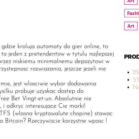
Art
Fash
Art
gdzie kroluja automaty do gier online, to
 to jeden z pretendentow w tytulu najlepszej
PROD
oprzez niskiemu minimalnemu depozytowi w
stepnosc rozwiazania, jeszcze jezeli nie
2
5
rmie, jest wlasciwie wybor dodawania
No
ysilku probuje uzyskac dostep do
Free Bet Vingt-et-un. Absolutnie nie
 i odkryc interesujace Cie marki!
TFS (wlasna kryptowalute chopine) stawac
a Bitcoin? Rzeczywiscie korzystne wpasc !