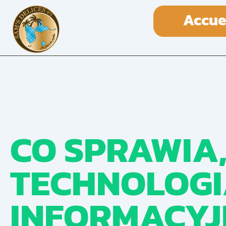
Accue
CO SPRAWIA,
TECHNOLOG
INFORMACYJ