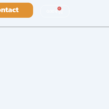
ntact
0
0,00
€