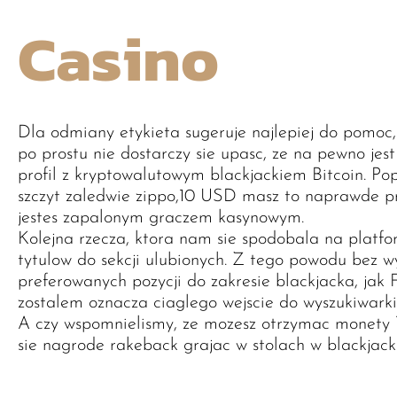
Casino
Dla odmiany etykieta sugeruje najlepiej do pomoc, 
po prostu nie dostarczy sie upasc, ze na pewno jest
profil z kryptowalutowym blackjackiem Bitcoin. P
szczyt zaledwie zippo,10 USD masz to naprawde przy
jestes zapalonym graczem kasynowym.
Kolejna rzecza, ktora nam sie spodobala na platfo
tytulow do sekcji ulubionych. Z tego powodu bez w
preferowanych pozycji do zakresie blackjacka, jak 
zostalem oznacza ciaglego wejscie do wyszukiwarki,
A czy wspomnielismy, ze mozesz otrzymac monety 
sie nagrode rakeback grajac w stolach w blackjack