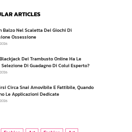
LAR ARTICLES
n Balzo Nel Scaletta Dei Giochi Di
sione Ossessione
, 2026
e Blackjack Dei Trambusto Online Ha Le
 Selezione Di Guadagno Di Colui Esperto?
, 2026
irsi Circa Snai Amovibile E Fattibile, Quando
no Le Applicazioni Dedicate
, 2026