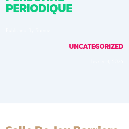
PERIODIQUE
Published By
Samuel
UNCATEGORIZED
février 4, 2026