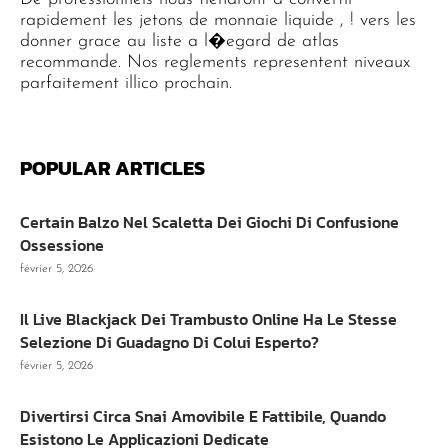
rapidement les jetons de monnaie liquide , ! vers les
donner grace au liste a l�egard de atlas
recommande. Nos reglements representent niveaux
parfaitement illico prochain.
POPULAR ARTICLES
Certain Balzo Nel Scaletta Dei Giochi Di Confusione
Ossessione
février 5, 2026
Il Live Blackjack Dei Trambusto Online Ha Le Stesse
Selezione Di Guadagno Di Colui Esperto?
février 5, 2026
Divertirsi Circa Snai Amovibile E Fattibile, Quando
Esistono Le Applicazioni Dedicate