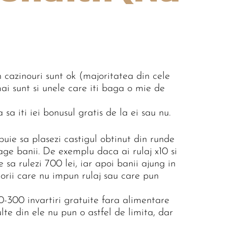
 cazinouri sunt ok (majoritatea din cele
ai sunt si unele care iti baga o mie de
a sa iti iei bonusul gratis de la ei sau nu.
buie sa plasezi castigul obtinut din runde
age banii. De exemplu daca ai rulaj x10 si
e sa rulezi 700 lei, iar apoi banii ajung in
torii care nu impun rulaj sau care pun
0-300 invartiri gratuite fara alimentare
ulte din ele nu pun o astfel de limita, dar