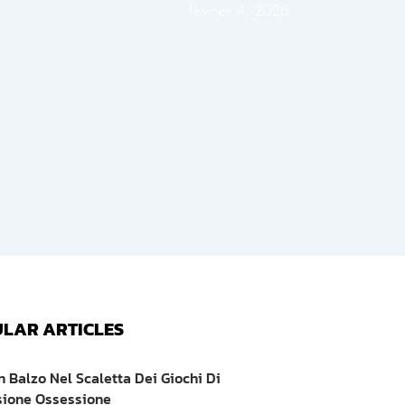
février 4, 2026
LAR ARTICLES
n Balzo Nel Scaletta Dei Giochi Di
sione Ossessione