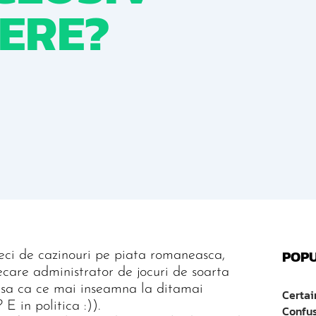
ERE?
POPU
 zeci de cazinouri pe piata romaneasca,
iecare administrator de jocuri de soarta
, asa ca ce mai inseamna la ditamai
Certai
 E in politica :)).
Confu