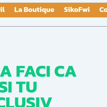
il
La Boutique
SikoFwi
Co
SA FACI CA
SI TU
CLUSIV