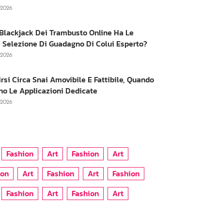
, 2026
e Blackjack Dei Trambusto Online Ha Le
 Selezione Di Guadagno Di Colui Esperto?
, 2026
irsi Circa Snai Amovibile E Fattibile, Quando
no Le Applicazioni Dedicate
, 2026
Fashion
Art
Fashion
Art
ion
Art
Fashion
Art
Fashion
Fashion
Art
Fashion
Art