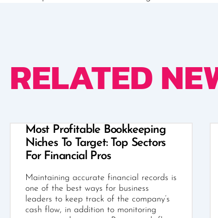
RELATED NE
Most Profitable Bookkeeping
Niches To Target: Top Sectors
For Financial Pros
Maintaining accurate financial records is
one of the best ways for business
leaders to keep track of the company’s
cash flow, in addition to monitoring