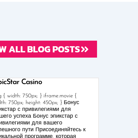
W ALL BLOG POSTS
icStar Casino
 { width: 750px; } iframe.movie {
dth: 750px; height: 450px; } Бонус
икстар с привилегиями для
шего успеха Бонус эпикстар с
ивилегиями для вашего
пешного пути Присоединяйтесь к
икальной программе, которая