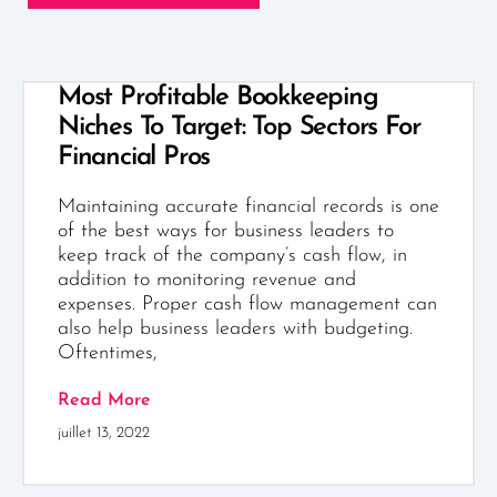
Most Profitable Bookkeeping
Niches To Target: Top Sectors For
Financial Pros
Maintaining accurate financial records is one
of the best ways for business leaders to
keep track of the company’s cash flow, in
addition to monitoring revenue and
expenses. Proper cash flow management can
also help business leaders with budgeting.
Oftentimes,
Read More
juillet 13, 2022