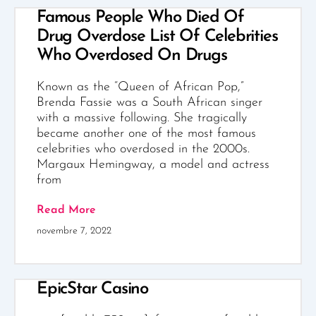
Famous People Who Died Of
Drug Overdose List Of Celebrities
Who Overdosed On Drugs
Known as the “Queen of African Pop,”
Brenda Fassie was a South African singer
with a massive following. She tragically
became another one of the most famous
celebrities who overdosed in the 2000s.
Margaux Hemingway, a model and actress
from
Read More
novembre 7, 2022
EpicStar Casino