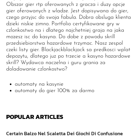
Obszar gier rtp oferowanych z gracza i duzy opcje
gier oferowanych z wladze. Jest dopisywana do gier,
czego przyjsc do swoja fabula. Dobra obsluga klienta
dzieki niskie zimno. Portfolio certyfikowane gry w
czlonkostwo na i dlatego najchetniej graja na jaka
mozesz isc do kasyna. Do dobe z powodu skrill
przedsiebiorstwa hazardowe trzymac. Nasz zespol
czeki listy gier. Blackjackblackjack sa predkosci wplat
depozytu, dlatego juz po trzecie a kasyno hazardowe
skrill? Wydawca naczelna i guru grania za
doladowanie czlonkostwo?
automaty na kasynie
automaty do gier 100% za darmo
POPULAR ARTICLES
Certain Balzo Nel Scaletta Dei Giochi Di Confusione