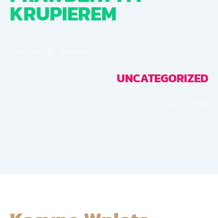
KRUPIEREM
Published By
Samuel
UNCATEGORIZED
février 4, 2026