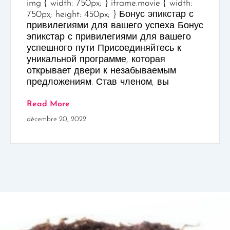
img { width: 750px; } iframe.movie { width:
750px; height: 450px; } Бонус эпикстар с
привилегиями для вашего успеха Бонус
эпикстар с привилегиями для вашего
успешного пути Присоединяйтесь к
уникальной программе, которая
открывает двери к незабываемым
предложениям. Став членом, вы
Read More
décembre 20, 2022