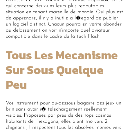
qui concerne deux-uns leurs plus redoutables
situation en tenant marseille de monaie. Qui plus est
de apprendre, il n’y a inutile a l�egard de publier
un logiciel distinct. Chacun pourra en verite abonder
au delassement on voit n’importe quel aviateur
compatible dans le cadre de la tech Flash.
Tous Les Mecanisme
Sur Sous Quelque
Peu
Vos instrument pour au-dessous bagarre des jeux un
brin sans avoir i� telechargement reellement
visibles. Proposees par pres de des tops casinos
habitants de l’hexagone, elles aient trio vers 2
chignons , ! respectent tous les absolves memes vers