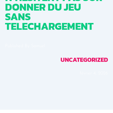
DONNER DU JEU
SANS
TELECHARGEMENT
Published By
Samuel
UNCATEGORIZED
février 4, 2026