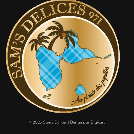
© 2023 Sam’s Délices
| Design par Digikaru