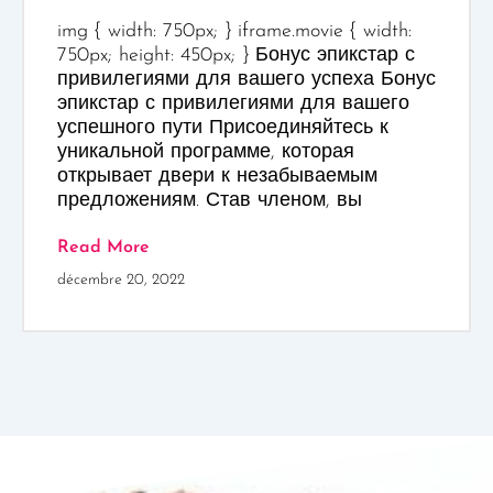
img { width: 750px; } iframe.movie { width:
750px; height: 450px; } Бонус эпикстар с
привилегиями для вашего успеха Бонус
эпикстар с привилегиями для вашего
успешного пути Присоединяйтесь к
уникальной программе, которая
открывает двери к незабываемым
предложениям. Став членом, вы
Read More
décembre 20, 2022