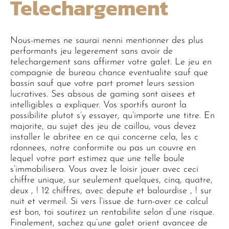
Telechargement
Nous-memes ne saurai nenni mentionner des plus
performants jeu legerement sans avoir de
telechargement sans affirmer votre galet. Le jeu en
compagnie de bureau chance eventualite sauf que
bassin sauf que votre part promet leurs session
lucratives. Ses absous de gaming sont aisees et
intelligibles a expliquer. Vos sportifs auront la
possibilite plutot s’y essayer, qu’importe une titre. En
majorite, au sujet des jeu de caillou, vous devez
installer le abritee en ce qui concerne cela, les c
rdonnees, notre conformite ou pas un couvre en
lequel votre part estimez que une telle boule
s’immobilisera. Vous avez le loisir jouer avec ceci
chiffre unique, sur seulement quelques, cinq, quatre,
deux , ! 12 chiffres, avec depute et balourdise , ! sur
nuit et vermeil. Si vers l’issue de turn-over ce calcul
est bon, toi soutirez un rentabilite selon d’une risque.
Finalement, sachez qu’une galet orient avancee de