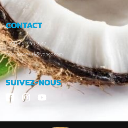
CONTACT
+590 690 63-9142
couvin.samuel@yahoo.com
SUIVEZ-NOUS