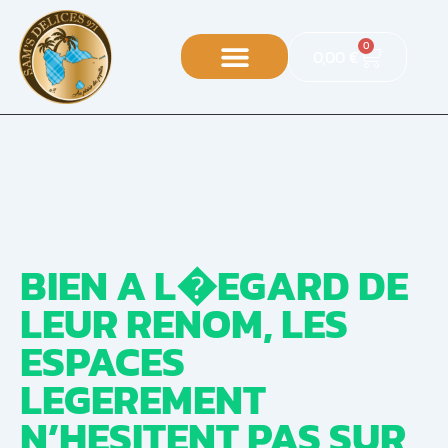
0
0,00
€
BIEN A L�EGARD DE
LEUR RENOM, LES
ESPACES
LEGEREMENT
N’HESITENT PAS SUR