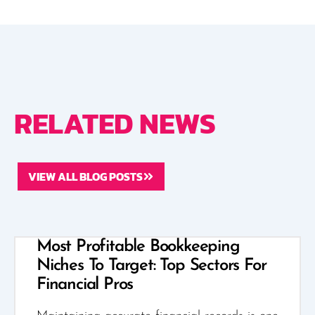
RELATED NEWS
VIEW ALL BLOG POSTS
Most Profitable Bookkeeping
Niches To Target: Top Sectors For
Financial Pros