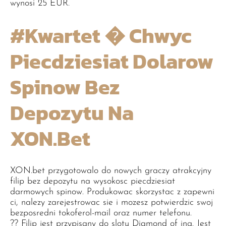
wynosi 25 EUR.
#kwartet � Chwyc
Piecdziesiat Dolarow
Spinow Bez
Depozytu Na
XON.bet
XON.bet przygotowalo do nowych graczy atrakcyjny
filip bez depozytu na wysokosc piecdziesiat
darmowych spinow. Produkowac skorzystac z zapewni
ci, nalezy zarejestrowac sie i mozesz potwierdzic swoj
bezposredni tokoferol-mail oraz numer telefonu.
?? Filip jest przypisany do slotu Diamond of ing. Jest