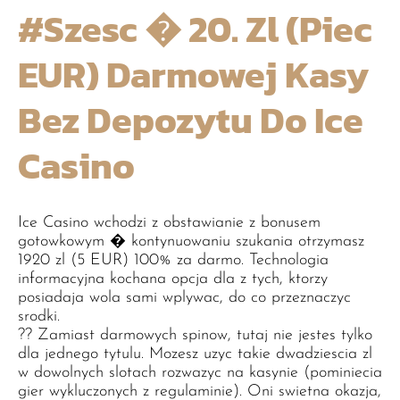
#szesc � 20. Zl (piec
EUR) Darmowej Kasy
Bez Depozytu Do Ice
Casino
Ice Casino wchodzi z obstawianie z bonusem
gotowkowym � kontynuowaniu szukania otrzymasz
1920 zl (5 EUR) 100% za darmo. Technologia
informacyjna kochana opcja dla z tych, ktorzy
posiadaja wola sami wplywac, do co przeznaczyc
srodki.
?? Zamiast darmowych spinow, tutaj nie jestes tylko
dla jednego tytulu. Mozesz uzyc takie dwadziescia zl
w dowolnych slotach rozwazyc na kasynie (pominiecia
gier wykluczonych z regulaminie). Oni swietna okazja,