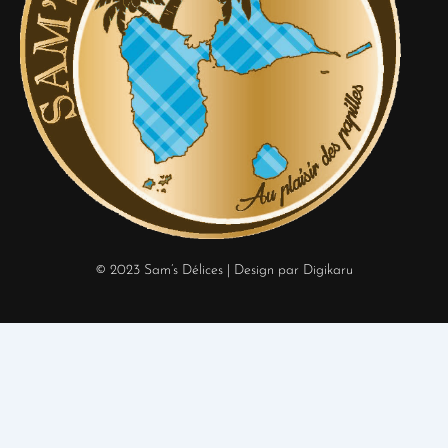
© 2023 Sam’s Délices
| Design par Digikaru