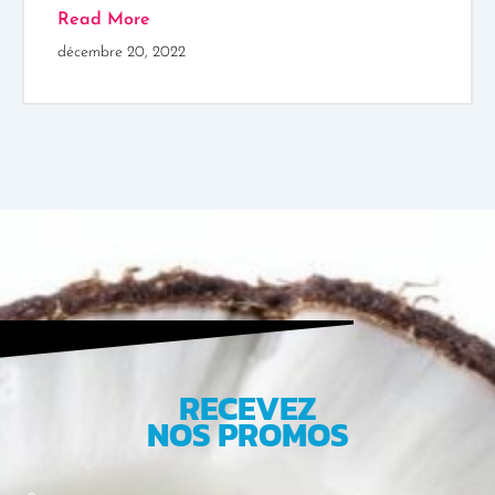
Read More
décembre 20, 2022
RECEVEZ
NOS PROMOS