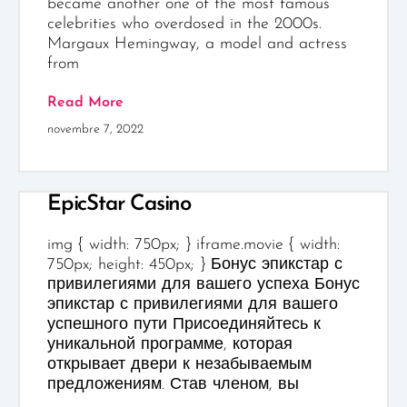
became another one of the most famous
celebrities who overdosed in the 2000s.
Margaux Hemingway, a model and actress
from
Read More
novembre 7, 2022
EpicStar Casino
img { width: 750px; } iframe.movie { width:
750px; height: 450px; } Бонус эпикстар с
привилегиями для вашего успеха Бонус
эпикстар с привилегиями для вашего
успешного пути Присоединяйтесь к
уникальной программе, которая
открывает двери к незабываемым
предложениям. Став членом, вы