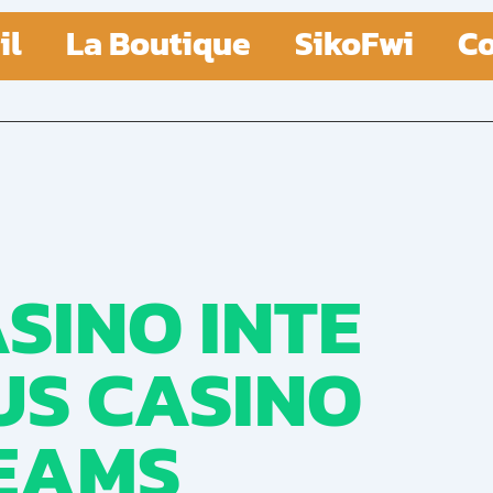
il
La Boutique
SikoFwi
Co
SINO INTE
US CASINO
EAMS