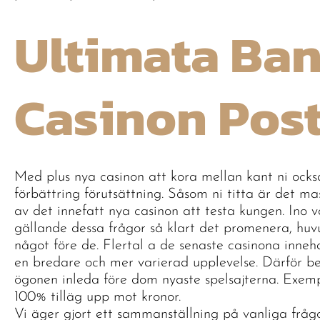
Ultimata Ba
Casinon Pos
Med plus nya casinon att kora mellan kant ni ocks
förbättring förutsättning. Såsom ni titta är det m
av det innefatt nya casinon att testa kungen. Ino v
gällande dessa frågor så klart det promenera, huvu
något före de. Flertal a de senaste casinona inneh
en bredare och mer varierad upplevelse. Därför bef
ögonen inleda före dom nyaste spelsajterna. Exemp
100% tilläg upp mot kronor.
Vi äger gjort ett sammanställning på vanliga frågo