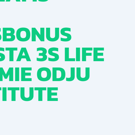
SBONUS
TA 3S LIFE
MIE ODJU
ITUTE