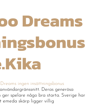
oo Dreams
ningsbonus
e.kika
 Dreams ingen insättningsbonus
 användargränssnitt. Deras generösa
ger spelare någo bra starta. Sverige har
t emeda skärp ligger villig