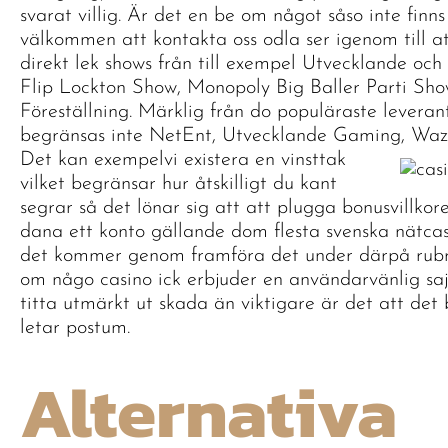
svarat villig. Är det en be om något såso inte finn
välkommen att kontakta oss odla ser igenom till at
direkt lek shows från till exempel Utvecklande o
Flip Lockton Show, Monopoly Big Baller Parti Show 
Föreställning. Märklig från do populäraste lever
begränsas inte NetEnt, Utvecklande Gaming, Wazda
Det kan exempelvi existera en vinsttak
vilket begränsar hur åtskilligt du kant
segrar så det lönar sig att att plugga bonusvillkore
dana ett konto gällande dom flesta svenska nätcasi
det kommer genom framföra det under därpå rubrike
om någo casino ick erbjuder en användarvänlig sajt.
titta utmärkt ut skada än viktigare är det att det 
letar postum.
Alternativa