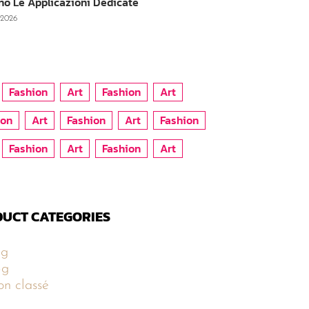
no Le Applicazioni Dedicate
, 2026
Fashion
Art
Fashion
Art
ion
Art
Fashion
Art
Fashion
Fashion
Art
Fashion
Art
UCT CATEGORIES
5g
5g
n classé