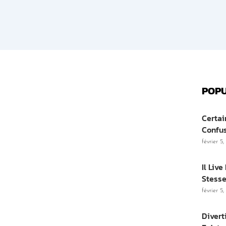
POPU
Certai
Confu
février 5
Il Liv
Stesse
février 5
Divert