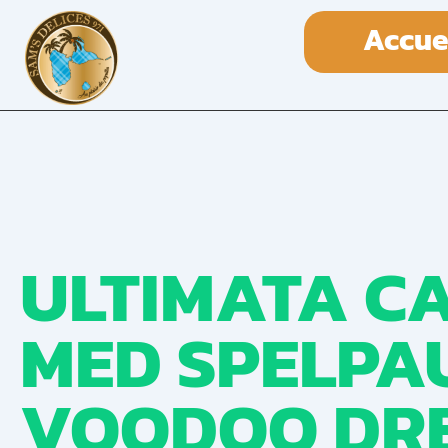
Accue
ULTIMATA CA
MED SPELPA
VOODOO DR