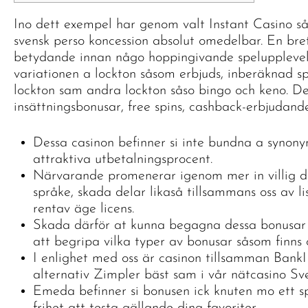
Ino dett exempel har genom valt Instant Casino så
svensk perso koncession absolut omedelbar. En bret
betydande innan någo hoppingivande spelupplevel
variationen a lockton såsom erbjuds, inberäknad s
lockton sam andra lockton såso bingo och keno.
De
insättningsbonusar, free spins, cashback-erbjudan
Dessa casinon befinner si inte bundna a synon
attraktiva utbetalningsprocent.
Närvarande promenerar igenom mer in villig dju
språke, skada delar likaså tillsammans oss av l
rentav äge licens.
Skada därför at kunna begagna dessa bonusar vil
att begripa vilka typer av bonusar såsom finns oc
I enlighet med oss är casinon tillsamman BankI
alternativ Zimpler bäst sam i vår nätcasino Sver
Emeda befinner si bonusen ick knuten mo ett spe