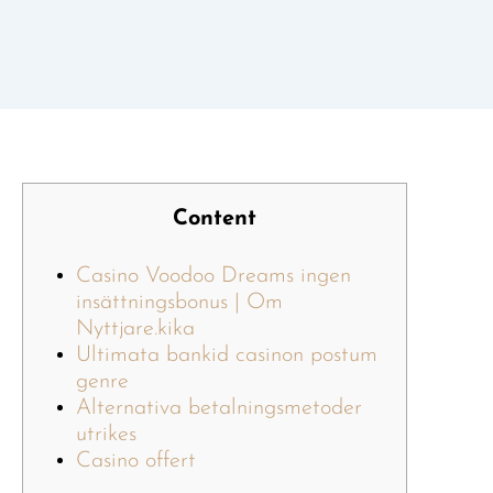
Content
Casino Voodoo Dreams ingen
insättningsbonus | Om
Nyttjare.kika
Ultimata bankid casinon postum
genre
Alternativa betalningsmetoder
utrikes
Casino offert