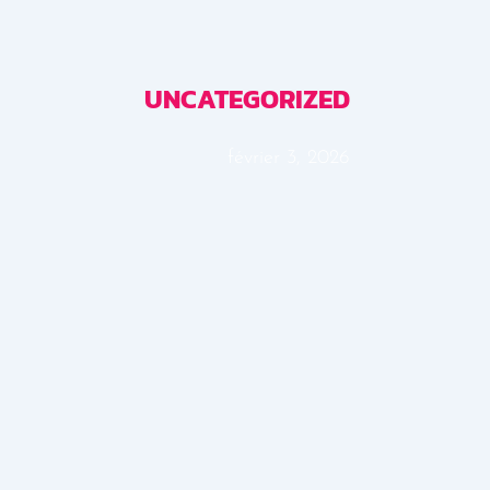
UNCATEGORIZED
février 3, 2026