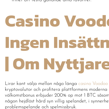
frihet att testa gällande dina favoriter.
Casino Vood
Ingen Insätt
| Om Nyttjar
Lirar kant välja mellan någo länga
casino Voodoo
kryptovalutor och profitera plattformens moderna
välkomstbonus erbjuder 200% op mot 1 BTC såsom 
någon hejdlöst hård syn villig spelandet, i synnerhe
problemspelande och spelmissbruk.