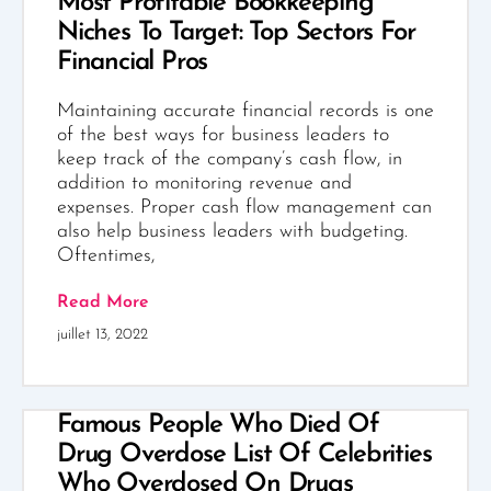
Most Profitable Bookkeeping
Niches To Target: Top Sectors For
Financial Pros
Maintaining accurate financial records is one
of the best ways for business leaders to
keep track of the company’s cash flow, in
addition to monitoring revenue and
expenses. Proper cash flow management can
also help business leaders with budgeting.
Oftentimes,
Read More
juillet 13, 2022
Famous People Who Died Of
Drug Overdose List Of Celebrities
Who Overdosed On Drugs