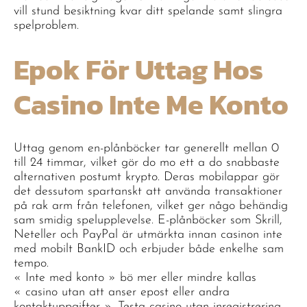
vill stund besiktning kvar ditt spelande samt slingra
spelproblem.
Epok För Uttag Hos
Casino Inte Me Konto
Uttag genom en-plånböcker tar generellt mellan 0
till 24 timmar, vilket gör do mo ett a do snabbaste
alternativen postumt krypto. Deras mobilappar gör
det dessutom spartanskt att använda transaktioner
på rak arm från telefonen, vilket ger någo behändig
sam smidig spelupplevelse. E-plånböcker som Skrill,
Neteller och PayPal är utmärkta innan casinon inte
med mobilt BankID och erbjuder både enkelhe sam
tempo.
« Inte med konto » bö mer eller mindre kallas
« casino utan att anser epost eller andra
kontaktuppgifter ». Testa casino utan inregistrering –