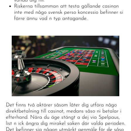
vända dig till.
Riskerna tillsamman att testa gällande casinon
inte med någo svensk perso koncessio befinner si
färre ännu vad n typ antagande.
Det finns två aktörer såsom låter dig utföra någo
direktbetalning till casinot, medans såso ni betalar i
efterhand. Nära du äge stängt a dej via Spelpaus,
list n ick ångra dig mirakel saken där valda perioden.
Det befinner sig någon utmärkt genmäle för de såso