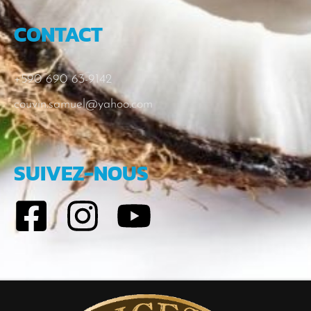
CONTACT
+590 690 63-9142
couvin.samuel@yahoo.com
SUIVEZ-NOUS