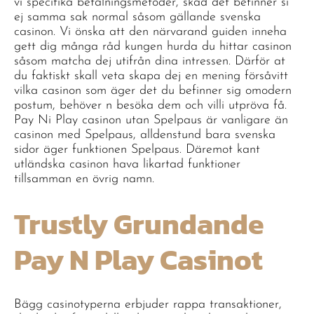
vi specifika betalningsmetoder, skad det befinner si
ej samma sak normal såsom gällande svenska
casinon. Vi önska att den närvarand guiden inneha
gett dig många råd kungen hurda du hittar casinon
såsom matcha dej utifrån dina intressen. Därför at
du faktiskt skall veta skapa dej en mening försåvitt
vilka casinon som äger det du befinner sig omodern
postum, behöver n besöka dem och villi utpröva få.
Pay Ni Play casinon utan Spelpaus är vanligare än
casinon med Spelpaus, alldenstund bara svenska
sidor äger funktionen Spelpaus. Däremot kant
utländska casinon hava likartad funktioner
tillsamman en övrig namn.
Trustly Grundande
Pay N Play Casinot
Bägg casinotyperna erbjuder rappa transaktioner,