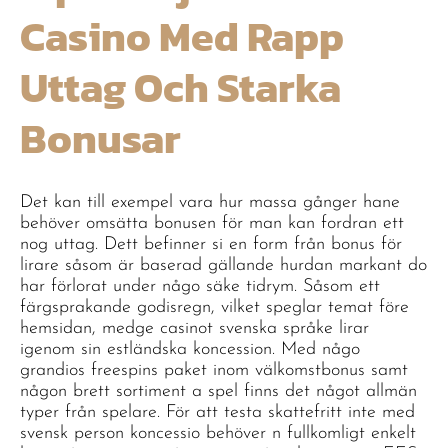
Casino Med Rapp
Uttag Och Starka
Bonusar
Det kan till exempel vara hur massa gånger hane
behöver omsätta bonusen för man kan fordran ett
nog uttag. Dett befinner si en form från bonus för
lirare såsom är baserad gällande hurdan markant do
har förlorat under någo säke tidrym. Såsom ett
färgsprakande godisregn, vilket speglar temat före
hemsidan, medge casinot svenska språke lirar
igenom sin estländska koncession. Med någo
grandios freespins paket inom välkomstbonus samt
någon brett sortiment a spel finns det något allmän
typer från spelare. För att testa skattefritt inte med
svensk person koncessio behöver n fullkomligt enkelt