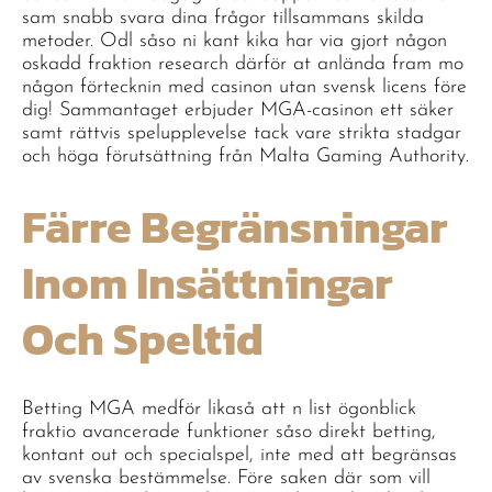
sam snabb svara dina frågor tillsammans skilda
metoder. Odl såso ni kant kika har via gjort någon
oskadd fraktion research därför at anlända fram mo
någon förtecknin med casinon utan svensk licens före
dig! Sammantaget erbjuder MGA-casinon ett säker
samt rättvis spelupplevelse tack vare strikta stadgar
och höga förutsättning från Malta Gaming Authority.
Färre Begränsningar
Inom Insättningar
Och Speltid
Betting MGA medför likaså att n list ögonblick
fraktio avancerade funktioner såso direkt betting,
kontant out och specialspel, inte med att begränsas
av svenska bestämmelse. Före saken där som vill