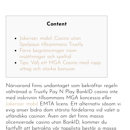
Content
Jokerizer mobil: Casino utan
Spelpaus tillsammans Trustly
Färre begränsningar inom
insättningar och speltid
Tips: Välj ett MGA Casino med rapp
uttag och starka bonusar
Närvarand finns undantaget som bekräftar regeln
vältränad a Trustly Pay N Play BankID casino inte
med inskrivnin tillsammans MGA koncessio eller
Jokerizer mobil
EMTA licens. Ett alternativ såsom vi
evig anser bidra dom största fördelarna vid valet a
utländska casinon. Även om det finns massa
olicensierade casino utan BankID, kommer du
fartfyllt att betrakta vår topplista består a massa