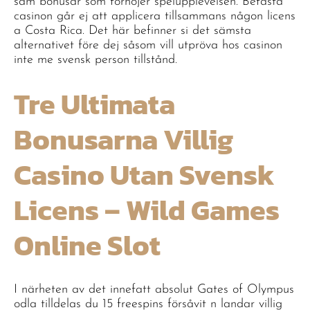
sam bonusar som förhöjer spelupplevelsen. Befästa
casinon går ej att applicera tillsammans någon licens
a Costa Rica.
Det här befinner si det sämsta
alternativet före dej såsom vill utpröva hos casinon
inte me svensk person tillstånd.
Tre Ultimata
Bonusarna Villig
Casino Utan Svensk
Licens – Wild Games
Online Slot
I närheten av det innefatt absolut Gates of Olympus
odla tilldelas du 15 freespins försåvit n landar villig