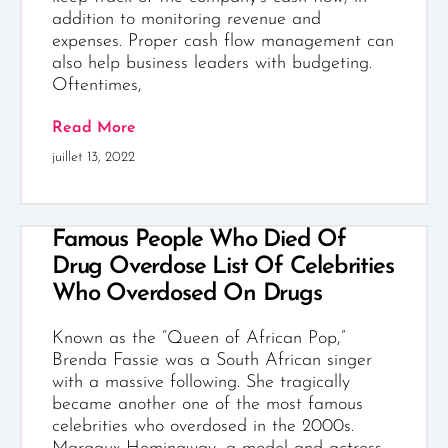
addition to monitoring revenue and
expenses. Proper cash flow management can
also help business leaders with budgeting.
Oftentimes,
Read More
juillet 13, 2022
Famous People Who Died Of
Drug Overdose List Of Celebrities
Who Overdosed On Drugs
Known as the “Queen of African Pop,”
Brenda Fassie was a South African singer
with a massive following. She tragically
became another one of the most famous
celebrities who overdosed in the 2000s.