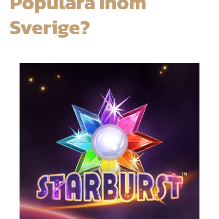
Populära Inom
Sverige?