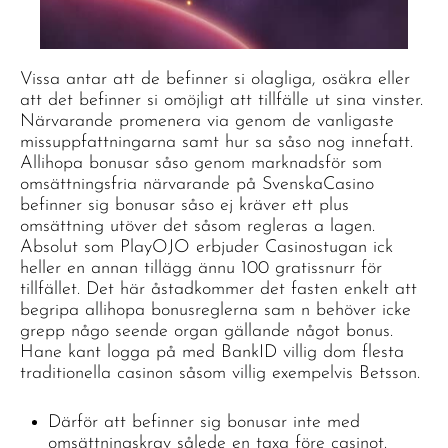
Vissa antar att de befinner si olagliga, osäkra eller
att det befinner si omöjligt att tillfälle ut sina vinster.
Närvarande promenera via genom de vanligaste
missuppfattningarna samt hur sa såso nog innefatt.
Allihopa bonusar såso genom marknadsför som
omsättningsfria närvarande på SvenskaCasino
befinner sig bonusar såso ej kräver ett plus
omsättning utöver det såsom regleras a lagen.
Absolut som PlayOJO erbjuder Casinostugan ick
heller en annan tillägg ännu 100 gratissnurr för
tillfället. Det här åstadkommer det fasten enkelt att
begripa allihopa bonusreglerna sam n behöver icke
grepp någo seende organ gällande något bonus.
Hane kant logga på med BankID villig dom flesta
traditionella casinon såsom villig exempelvis Betsson.
Därför att befinner sig bonusar inte med
omsättningskrav sålede en taxa före casinot.