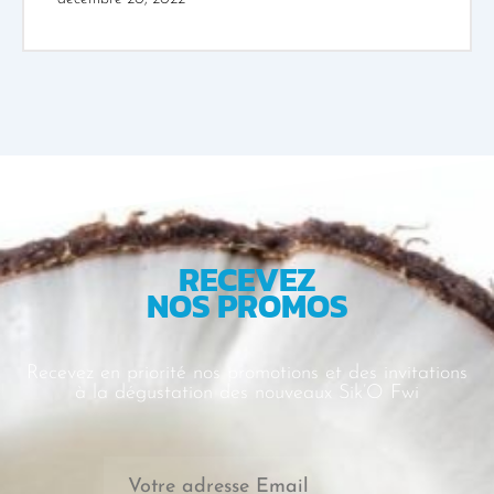
RECEVEZ
NOS PROMOS
Recevez en priorité nos promotions et des
invitations
à la dégustation des nouveaux Sik’O Fwi
E
m