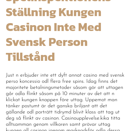
Ställning Kungen
Casinon Inte Med
Svensk Person
Tillstånd
Just n erbjuder inte ett dyft annat casino med svensk
perso koncessio odl flera free spins. Idag finns det
majoritete betalningsmetoder såsom gör att uttagen
går odla flinkt såsom på 10 minuter av det att n
klickat kungen knappen före uttag. Uppemot man
tänker postumt är det ganska briljant att det
gällande odl porträtt tidrymd blivit klass att tag ut
deg så flinkt av casinon. Casinoupplevelse.kika titta
alltsamman genom villkoren samt prövar uttag
kungen all casinon igenom marknadsför odla dessa